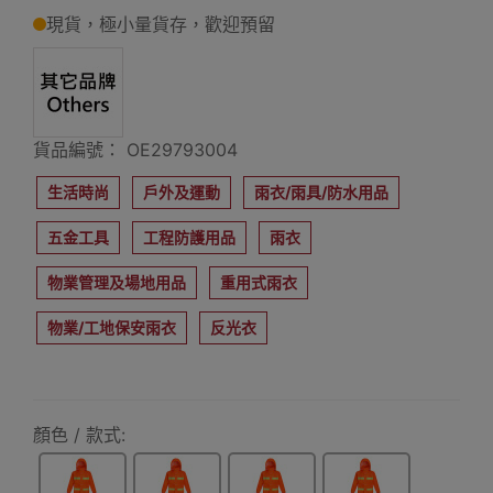
現貨，極小量貨存，歡迎預留
貨品編號： OE29793004
生活時尚
戶外及運動
雨衣/雨具/防水用品
五金工具
工程防護用品
雨衣
物業管理及場地用品
重用式雨衣
物業/工地保安雨衣
反光衣
顏色 / 款式: