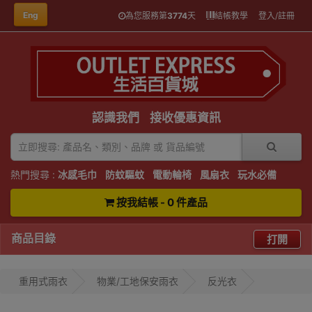
Eng
為您服務第
3774
天
結帳教學
登入/註冊
認識我們
接收優惠資訊
熱門搜尋 :
冰感毛巾
防蚊驅蚊
電動輪椅
風扇衣
玩水必備
按我結帳 - 0 件產品
商品目錄
打開
重用式雨衣
物業/工地保安雨衣
反光衣