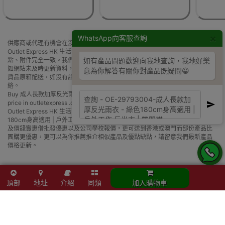
×
WhatsApp向客服查詢
供應商或代理有機會在沒有通知下更改產品包裝、產地或者一些附件，
Outlet Express HK 生活百貨城 不能確保客戶收到的產品與網站圖片、生產地
點、附件完全一致。我們保證全部貨源均為正貨。
如有產品問題歡迎向我地查詢，我地好樂
如網站未及時更新資料，歡迎與我們聯絡。
意為你解答有關你對產品既疑問😀
貨品原箱配送，如沒有註明免/包安裝，一般須客人自行組裝，歡迎與我們聯
絡。
Buy 成人長款加厚反光雨衣 - 綠色180cm身高適用 | 戶外工作 反光衣 | 雙門襟
price in outletexpress .com Hong Kong.In promotion and sale.
Outlet Express HK 生活百貨城在香港觀塘提供 成人長款加厚反光雨衣 - 綠色
180cm身高適用 | 戶外工作 反光衣 | 雙門襟 在那裡買邊到買或邊度買代理資料
及價錢實惠借批發優惠以及公司學校報價，更可送到香港或澳門而部份產品比
團購更優惠，更可以為你推薦推介相似產品及優點缺點，請留意我們最新產品
價格更新。
頂部
地址
介紹
同類
加入購物車
【正版正貨】商標認證
優網店認證
滿HKD600免費送貨