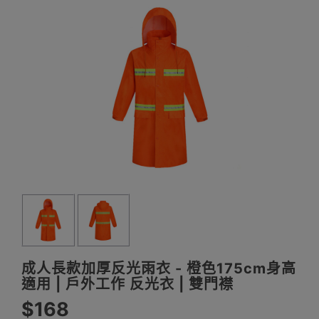
成人長款加厚反光雨衣 - 橙色175cm身高
適用 | 戶外工作 反光衣 | 雙門襟
$168