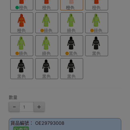
橙色
橙色
橙色
橙色
165CM身
170cm (L)
175cm
180cm
高適用
(XL)
(XXL)
(M)
橙色
綠色
綠色
綠色
185cm
165cm
170cm (L)
175cm
(XXXL)
(M)
(XL)
綠色
綠色
黑色
黑色
180cm
185cm
165cm
170cm (L)
(XXL)
(XXXL)
(M)
黑色
黑色
黑色
175cm
180cm
185cm
(XL)
(XXL)
(XXXL)
數量
貨品編號： OE29793008
查貨