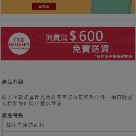
產品介紹
成人長款加厚反光雨衣有良好透氣和吸汗性，袖口隱藏
式鬆緊設計防止雨水滲漏
產品特點
採用牛津紡面料