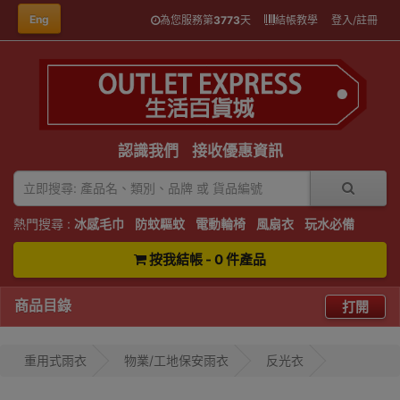
Eng
為您服務第
3773
天
結帳教學
登入/註冊
認識我們
接收優惠資訊
熱門搜尋 :
冰感毛巾
防蚊驅蚊
電動輪椅
風扇衣
玩水必備
按我結帳 - 0 件產品
商品目錄
打開
重用式雨衣
物業/工地保安雨衣
反光衣