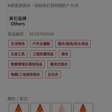
請查詢貨存，如缺貨訂貨時間約7-10天
貨品編號： OE29793008
生活時尚
戶外及運動
雨衣/雨具/防水用品
五金工具
工程防護用品
雨衣
物業管理及場地用品
重用式雨衣
物業/工地保安雨衣
反光衣
顏色 / 款式: