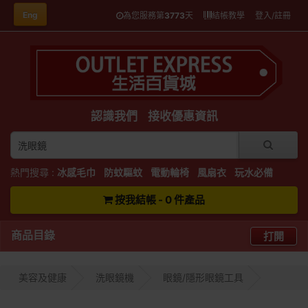
Eng
為您服務第
3773
天
結帳教學
登入/註冊
認識我們
接收優惠資訊
熱門搜尋 :
冰感毛巾
防蚊驅蚊
電動輪椅
風扇衣
玩水必備
按我結帳 - 0 件產品
商品目錄
打開
美容及健康
洗眼鏡機
眼鏡/隱形眼鏡工具