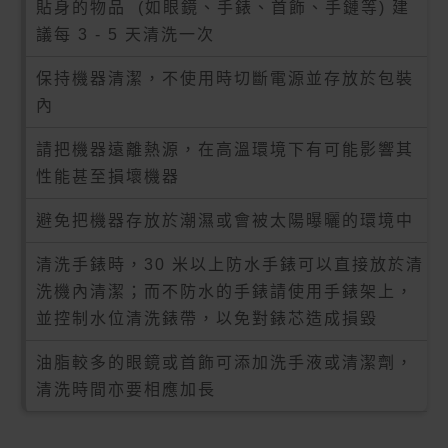
貼身的物品 (如眼鏡、手錶、首飾、手鏈等)
建
議
每 3 - 5 天清洗一次
保持機器清潔，
不使用時切斷電源並存放於包裝
內
請把機器遠離熱源，在高溫環境下有可能影響其
性能甚至損壞機器
避免把機器存放於潮濕或會被太陽曝曬的環境中
清洗手錶時，30 米以上防水手錶可以直接放於清
洗機內清潔；而不防水的手錶請使用手錶架上，
並控制水位清洗錶帶，以免對錶芯造成損毀
油脂較多的眼鏡或首飾可添加洗手液或清潔劑，
清洗時間亦要相應加長