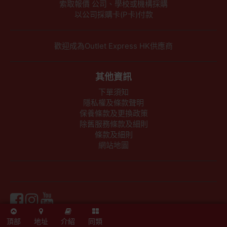
索取報價 公司、學校或機構採購
以公司採購卡(P卡)付款
歡迎成為Outlet Express HK供應商
其他資訊
下單須知
隱私權及條款聲明
保養條款及更換政策
除舊服務條款及細則
條款及細則
網站地圖
Powered By
Outlet Express HK
頂部
地址
介紹
同類
Outlet Express HK 生活百貨城 © 2026 ,Since 2016