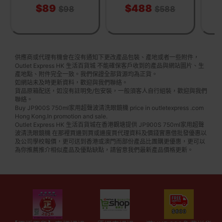
$89
$488
$98
$588
供應商或代理有機會在沒有通知下更改產品包裝、產地或者一些附件，
Outlet Express HK 生活百貨城 不能確保客戶收到的產品與網站圖片、生
產地點、附件完全一致。我們保證全部貨源均為正貨。
如網站未及時更新資料，歡迎與我們聯絡。
貨品原箱配送，如沒有註明免/包安裝，一般須客人自行組裝，歡迎與我們
聯絡。
Buy JP900S 750ml家用超聲波清洗眼鏡機 price in outletexpress .com
Hong Kong.In promotion and sale.
Outlet Express HK 生活百貨城在香港觀塘提供 JP900S 750ml家用超聲
波清洗眼鏡機 在那裡買邊到買或邊度買代理資料及價錢實惠借批發優惠以
及公司學校報價，更可送到香港或澳門而部份產品比團購更優惠，更可以
為你推薦推介相似產品及優點缺點，請留意我們最新產品價格更新。