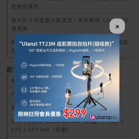
的物品清洗
加大尺寸可
放置
光碟
清洗
，另外附送
CD / DVD
×
清洗架
機身底部設有防滑膠墊及散熱孔，使機器更加安
全、耐用
配置
產品編號：
MDY23109
內膽容量：750 ml
重量：0.85 kg
尺寸：155 x 130 x 52 mm (內膽) / 206 x
175 x 147 mm (外觀)