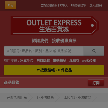
Eng
為您服務第
3775
天
結帳教學
登入/註冊
認識我們
接收優惠資訊
熱門搜尋 :
冰感毛巾
防蚊驅蚊
電動輪椅
風扇衣
玩水必備
按我結帳 - 0 件產品
商品目錄
打開
庭園花園用品
戶外防蚊蟲
太陽能戶外滅蚊燈