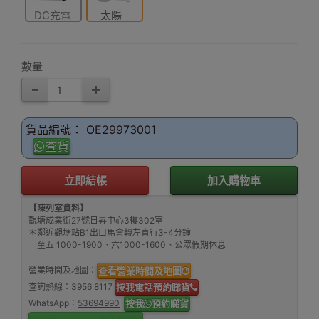
DC充電
太陽
能/DC雙
充電
數量
貨品編號： OE29973001
查貨
立即結帳
加入購物車
【陳列室資料】
觀塘成業街27號日昇中心3樓302室
＊鄰近觀塘站B1出口馬會轉左直行3-4分鐘
一至五 1000-1900、六1000-1600、公眾假期休息
營業時間及地圖：
查看營業時間及地圖
查詢熱線：
3956 8117
按我電話預約睇貨
WhatsApp：
53694990
按我
預約睇貨