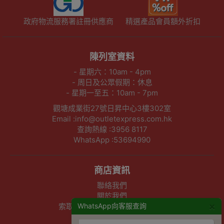
絡。
Buy TONMAS TMS-801-太陽能充電LED滅蚊燈 | 防水戶外適用 | 適用面積
700-900尺 price in outletexpress .com Hong Kong.In promotion and sale.
Outlet Express HK 生活百貨城在香港觀塘提供 TONMAS TMS-801-太陽能充
電LED滅蚊燈 | 防水戶外適用 | 適用面積700-900尺 在那裡買邊到買或邊度買
代理資料及價錢實惠借批發優惠以及公司學校報價，更可送到香港或澳門而部
份產品比團購更優惠，更可以為你推薦推介相似產品及優點缺點，請留意我們
最新產品價格更新。
【正版正貨】商標認證
優網店認證
滿HKD600免費送貨
政府物流服務署註冊供應商
精選產品會員額外折扣
×
WhatsApp向客服查詢
陳列室資料