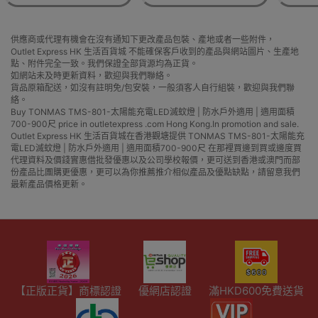
立即結帳
加入購物車
同類商品
MK-152LS 太陽能滅
Greenyellow 格林盈
太陽能
蚊燈 -黑色| 戶外電子
璐GM931G室外滅蚊
地插款
殺蟲燈 | 滅蚊照明光
燈 | 花園庭院學校滅
蚊 |
控功能
蚊器 | 防水捕蚊燈 -
黑色
$588
$1,388
供應商或代理有機會在沒有通知下更改產品包裝、產地或者一些附件，
Outlet Express HK 生活百貨城 不能確保客戶收到的產品與網站圖片、生產地
點、附件完全一致。我們保證全部貨源均為正貨。
如網站未及時更新資料，歡迎與我們聯絡。
貨品原箱配送，如沒有註明免/包安裝，一般須客人自行組裝，歡迎與我們聯