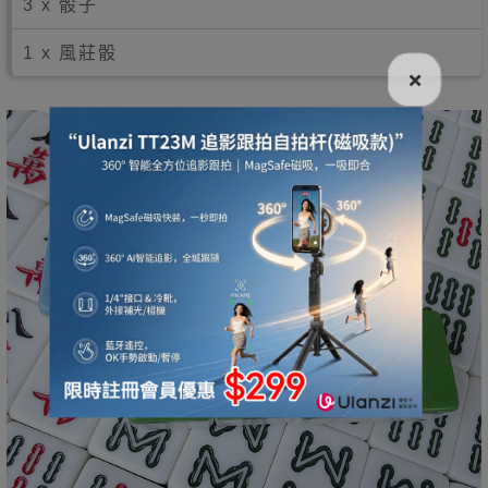
3 x 骰子
1 x 風莊
骰
×