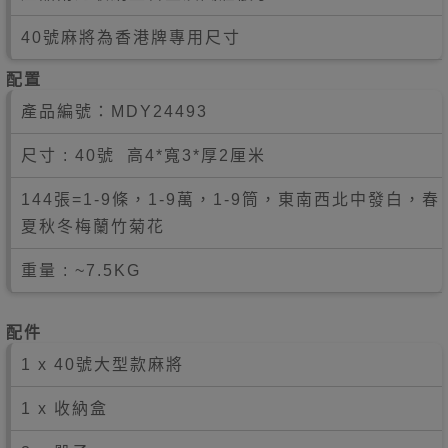
40號麻將為香港牌專用尺寸
配置
產品編號：
MDY24493
尺寸 : 40號 高4*寬3*厚2厘米
144張=1-9條，1-9萬，1-9筒，東南西北中發白，春
夏秋冬梅蘭竹菊花
重量 : ~7.5KG
配件
1 x
40
號大型款麻將
1 x 收納盒