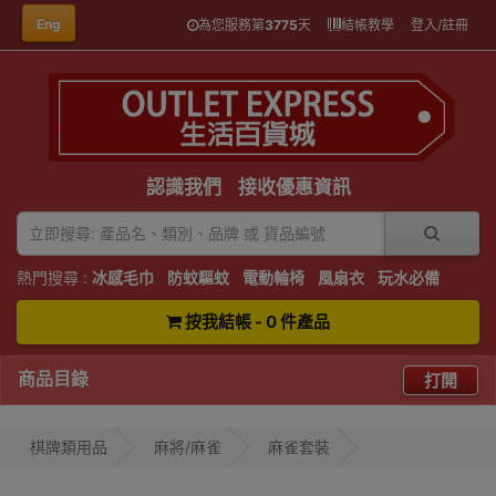
Eng
為您服務第
3775
天
結帳教學
登入/註冊
認識我們
接收優惠資訊
熱門搜尋 :
冰感毛巾
防蚊驅蚊
電動輪椅
風扇衣
玩水必備
按我結帳 - 0 件產品
商品目錄
打開
棋牌類用品
麻將/麻雀
麻雀套裝