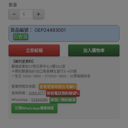
數量
貨品編號： OEP24493001
查貨
立即結帳
加入購物車
【陳列室資料】
觀塘成業街27號日昇中心3樓302室
＊鄰近觀塘站B1出口馬會轉左直行3-4分鐘
一至五 1000-1900、六1000-1600、公眾假期休息
營業時間及地圖：
查看營業時間及地圖
查詢熱線：
3956 8117
按我電話預約睇貨
WhatsApp：
53694990
按我
預約睇貨
訂閱WhatsApp優惠頻道