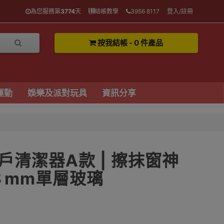
為您服務第
3774
天
結帳教學
3956 8117
登入/註冊
按我結帳 - 0 件產品
運動
娛樂及派對玩具
資訊分享
清潔器A款 | 擦抹窗神
８mm單層玻璃