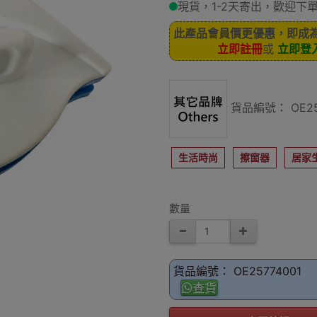
現貨，1-2天寄出，歡迎下單
此產品會員價更優惠，即成
立即註冊
或
立即登
貨品編號： OE25
生活時尚
擦窗器
居家
數量
貨品編號： OE25774001
查貨