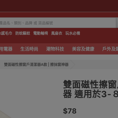
冰感毛巾
防蚊驅蚊
電動輪椅
風扇衣
玩水必備
用電器
生活時尚
潮物科技
美容及健康
戶外及
雙面磁性擦窗戶清潔器A款 | 擦抹窗神器
雙面磁性擦窗戶
器 適用於3-
$78