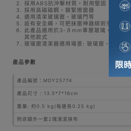
採用ABS抗沖擊材質，耐用堅固
採用高磁磁鋼，鎖緊擦窗器
適用清潔玻璃窗、玻璃門等
設有安全繩，可把抹窗神器綁到手中或室
此產品適用於3-８mm單層玻璃，另有
8
其他款式
玻璃窗清潔器適用場景: 玻璃窗、玻璃門
產品參數
產品編號：
MDY25774
產品尺寸 : 13.5*7*16cm
重量: 約0.5 kg(每邊各0.25 kg)
附送額外一套2塊清潔抹布