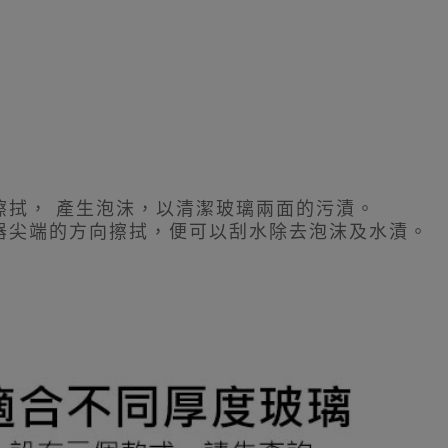
擦拭， 產生泡沫，以清潔玻璃兩面的污漬。
神器尖端的方向擦拭，便可以刮水除去泡沫及水漬。