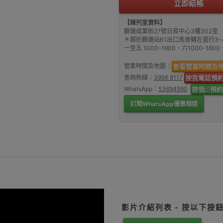
立即結帳
【陳列室資料】
觀塘成業街27號日昇中心3樓302室
＊鄰近觀塘站B1出口馬會轉左直行3-
一至五 1000-1900、六1000-16
營業時間及地圖：
查看營業時間及
查詢熱線：
3956 8117
按我電話預
WhatsApp：
53694990
按我
預約
訂閱WhatsApp優惠頻道
影片介紹列表 - 按以下按