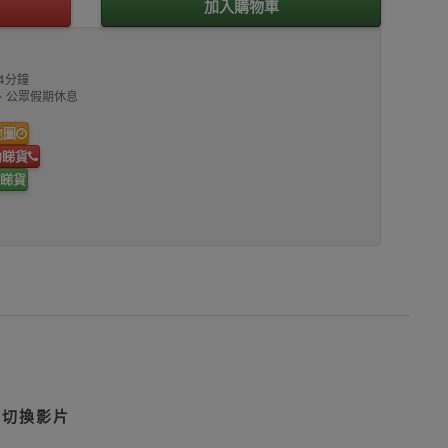
加入購物車
4分鐘
00、公眾假期休息
地圖
約睇貨
睇貨
鈕切換影片