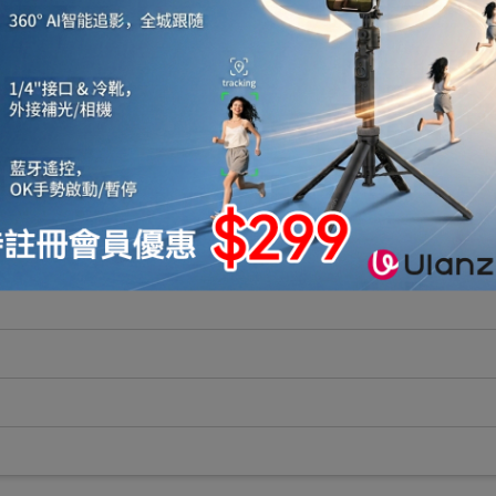
內，操作更安心。
-12mm(B款)鋼化玻璃款抹窗器
及
15-24mm(C款)
、魚缸。