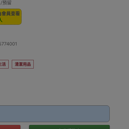
/預留
為會員查看
入
774001
生活
清潔用品