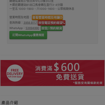
觀塘成業街27號日昇中心3樓302室
＊鄰近觀塘站B1出口馬會轉左直行3-4分鐘
一至五 1000-1900、六1000-1600、公眾假期休息
營業時間及地圖：
查看營業時間及地圖
查詢熱線：
3956 8117
按我電話預約睇貨
WhatsApp：
53694990
按我
預約睇貨
訂閱WhatsApp優惠頻道
產品介紹