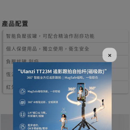
產品配置
智能負壓拔罐，可配合精油作刮痧功能
個人保健用品，獨立使用，衛生安全
×
負壓拔罐,刮痧
恆溫熱敷，吸力/溫度一鍵調控
紅外線理療,磁波共振