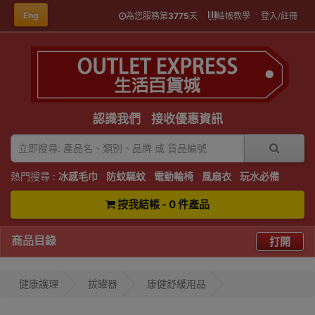
Eng
為您服務第
3775
天
結帳教學
登入/註冊
認識我們
接收優惠資訊
熱門搜尋 :
冰感毛巾
防蚊驅蚊
電動輪椅
風扇衣
玩水必備
按我結帳 - 0 件產品
商品目錄
打開
健康護理
拔罐器
康健舒緩用品