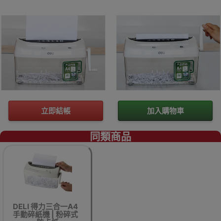
立即結帳
加入購物車
同類商品
DELI 得力三合一A4
手動碎紙機 | 粉碎式