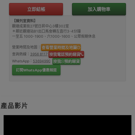
立即結帳
加入購物車
【陳列室資料】
觀塘成業街27號日昇中心3樓302室
＊鄰近觀塘站B1出口馬會轉左直行3-4分鐘
一至五 1000-1900、六1000-1600、公眾假期休息
營業時間及地圖：
查看營業時間及地圖
查詢熱線：
3956 8117
按我電話預約睇貨
WhatsApp：
53694990
按我
預約睇貨
訂閱WhatsApp優惠頻道
產品影片