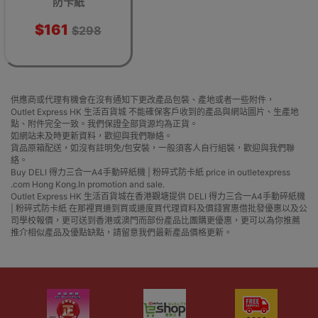
防卡紙
$161
$298
供應商或代理有機會在沒有通知下更改產品包裝、產地或者一些附件，
Outlet Express HK 生活百貨城 不能確保客戶收到的產品與網站圖片、生產地
點、附件完全一致。我們保證全部貨源均為正貨。
如網站未及時更新資料，歡迎與我們聯絡。
貨品原箱配送，如沒有註明免/包安裝，一般須客人自行組裝，歡迎與我們聯
絡。
Buy DELI 得力三合一A4手動碎紙機 | 粉碎式防卡紙 price in outletexpress
.com Hong Kong.In promotion and sale.
Outlet Express HK 生活百貨城在香港觀塘提供 DELI 得力三合一A4手動碎紙機
| 粉碎式防卡紙 在那裡買邊到買或邊度買代理資料及價錢實惠借批發優惠以及公
司學校報價，更可送到香港或澳門而部份產品比團購更優惠，更可以為你推薦
推介相似產品及優點缺點，請留意我們最新產品價格更新。