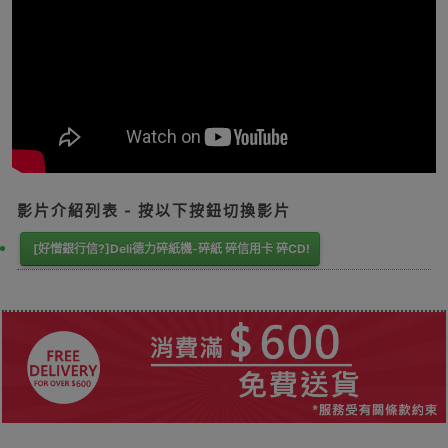
影片介紹列表 - 按以下按鈕切換影片
[好憎銀行信?]Deli德力碎紙機-碎紙 碎信用卡 碎CD!