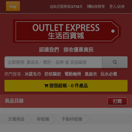
Eng
為您服務第
3774
天
結帳教學
登入/註冊
認識我們
接收優惠資訊
熱門搜尋 :
冰感毛巾
防蚊驅蚊
電動輪椅
風扇衣
玩水必備
按我結帳 - 0 件產品
商品目錄
打開
文儀用品
碎紙機
手動碎紙機