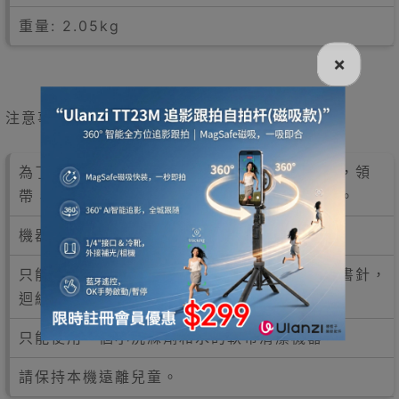
重量: 2.05kg
×
注意事項
為了避免人身傷害，請保持你的手指，長頭髮，領
帶，珠寶，寬鬆的衣服和其他異物遠離碎紙機。
機器在不使用時請關閉！
只能插入紙。插入任何金屬物體，塑膠板，釘書針，
迴紋針和紙板將造成碎紙機損害。
只能使用一個小洗滌劑和水的軟布清潔機器。
請保持本機遠離兒童。