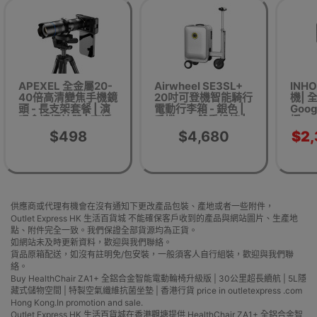
APEXEL 全金屬20-
Airwheel SE3SL+
INH
40倍高清變焦手機鏡
20吋可登機智能騎行
機| 
頭 - 長支架套餐 | 演
電動行李箱 - 銀色 |
Goog
唱會遠攝神器 | 高透
手機APP雙重操控 |
援Net
光光學玻璃 | 廣角相
電動伸縮無極調速 |
YouT
$498
$4,680
$2
容設計 | 即插即用安
Apple Find My一鍵
| 4
裝
查找 | 香港行貨
供應商或代理有機會在沒有通知下更改產品包裝、產地或者一些附件，
Outlet Express HK 生活百貨城 不能確保客戶收到的產品與網站圖片、生產地
點、附件完全一致。我們保證全部貨源均為正貨。
如網站未及時更新資料，歡迎與我們聯絡。
貨品原箱配送，如沒有註明免/包安裝，一般須客人自行組裝，歡迎與我們聯
絡。
Buy HealthChair ZA1+ 全鋁合金智能電動輪椅升級版 | 30公里超長續航 | 5L隱
藏式儲物空間 | 特製空氣纖維抗菌坐墊 | 香港行貨 price in outletexpress .com
Hong Kong.In promotion and sale.
Outlet Express HK 生活百貨城在香港觀塘提供 HealthChair ZA1+ 全鋁合金智