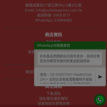
觀塘成業街27號日昇中心3樓302室
Email :info@outletexpress.com.hk
查詢熱線 :3956 8117
WhatsApp :53694990
商店資訊
聯絡我們
×
WhatsApp向客服查詢
關於我們
索取報價 公司、學校或機構採購
如有產品問題歡迎向我地查詢，我地好樂
以公司採購卡(P卡)付款
意為你解答有關你對產品既疑問😀
歡迎成為Outlet Express HK供應商
其他資訊
下單須知
隱私權及條款聲明
保養條款及更換政策