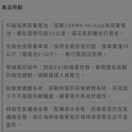
產品特點
升級版高容量電池：搭載288Wh Hi-Cap高容量電
池，續航里程可達30公里，滿足長距離出行需求。
全鋁合金輕量車架：採用全鋁合金打造，整車重僅19
公斤（連電池21公斤），輕巧堅固且耐用。
無線遙控操作：附送ZA1無線遙控器，實現簡易直觀
的操控體驗，減輕護理人員壓力。
前後雙避震系統：搭載特製的前後避震系統，有效減
少不平路面的顛簸感，顯著提升乘坐舒適性。
特製空氣纖維坐墊：配備疏水易乾、防菌易潔的空氣
纖維坐墊，相比海綿坐墊更易於保持清潔衛生且不易
變形。