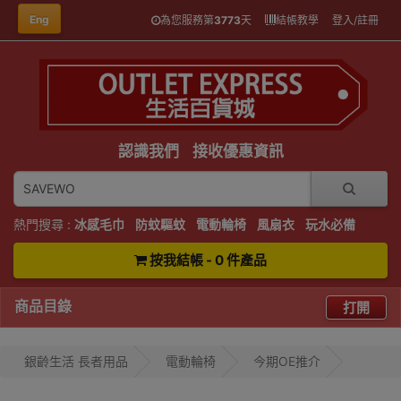
Eng
為您服務第
3773
天
結帳教學
登入/註冊
認識我們
接收優惠資訊
熱門搜尋 :
冰感毛巾
防蚊驅蚊
電動輪椅
風扇衣
玩水必備
按我結帳 - 0 件產品
商品目錄
打開
銀齡生活 長者用品
電動輪椅
今期OE推介