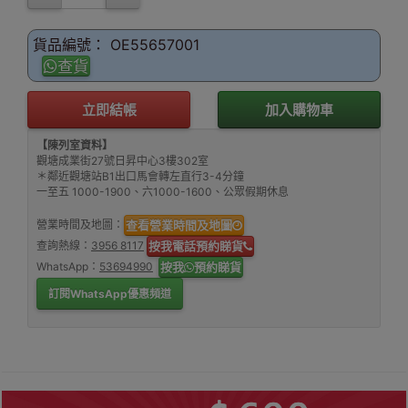
貨品編號： OE55657001
查貨
立即結帳
加入購物車
【陳列室資料】
觀塘成業街27號日昇中心3樓302室
＊鄰近觀塘站B1出口馬會轉左直行3-4分鐘
一至五 1000-1900、六1000-1600、公眾假期休息
營業時間及地圖：
查看營業時間及地圖
查詢熱線：
3956 8117
按我電話預約睇貨
WhatsApp：
53694990
按我
預約睇貨
訂閱WhatsApp優惠頻道