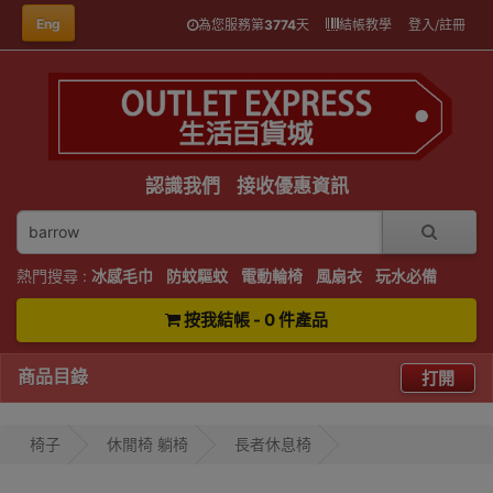
Eng
為您服務第
3774
天
結帳教學
登入/註冊
認識我們
接收優惠資訊
熱門搜尋 :
冰感毛巾
防蚊驅蚊
電動輪椅
風扇衣
玩水必備
按我結帳 - 0 件產品
商品目錄
打開
椅子
休閒椅 躺椅
長者休息椅