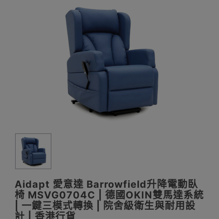
Aidapt 愛意達 Barrowfield升降電動臥
椅 MSVG0704C | 德國OKIN雙馬達系統
| 一鍵三模式轉換 | 院舍級衛生與耐用設
計 | 香港行貨