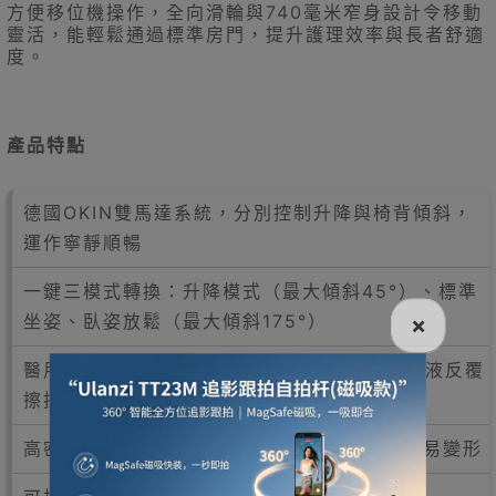
方便移位機操作，全向滑輪與740毫米窄身設計令移動
靈活，能輕鬆通過標準房門，提升護理效率與長者舒適
度。
產品特點
德國OKIN雙馬達系統，分別控制升降與椅背傾斜，
運作寧靜順暢
一鍵三模式轉換：升降模式（最大傾斜45°）、標準
坐姿、臥姿放鬆（最大傾斜175°）
×
醫用級抗菌耐磨布料，可承受含50%酒精消毒液反覆
擦拭，不起毛不變形
高密度支撐泡棉（密度35/硬度70），耐壓不易變形