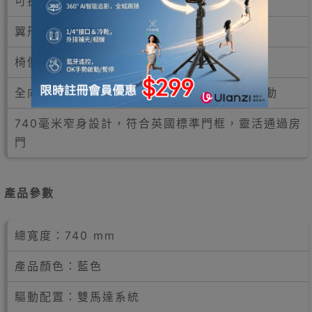
可拆卸扶手，方便使用移位機或側向平移轉移
翼形頭枕與蝙蝠翼式腰靠，提供額外包覆承托
椅側貼心儲物袋，可存放個人物品
全向滑輪配合腳踏驅動系統，單人即可輕鬆移動
740毫米窄身設計，符合英國標準門框，靈活通過房
門
產品參數
總寬度：740 mm
產品顏色：藍色
驅動配置：雙馬達系統