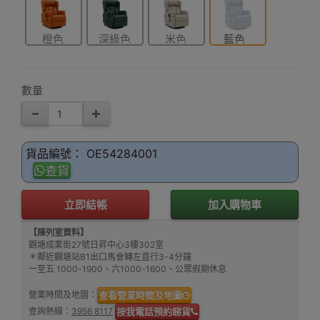
橙色
深綠色
米色
藍色
數量
貨品編號： OE54284001
查貨
立即結帳
加入購物車
【陳列室資料】
觀塘成業街27號日昇中心3樓302室
＊鄰近觀塘站B1出口馬會轉左直行3-4分鐘
一至五 1000-1900、六1000-1600、公眾假期休息
營業時間及地圖：
查看營業時間及地圖
查詢熱線：
3956 8117
按我電話預約睇貨