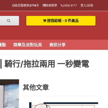
為您服務第
3774
天
結帳教學
3956 8117
登入/註冊
按我結帳 - 0 件產品
運動
娛樂及派對玩具
資訊分享
箱 | 騎行/拖拉兩用 一秒變電
其他文章