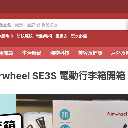
冰感毛巾
防蚊驅蚊
電動輪椅
風扇衣
玩水必備
用電器
生活時尚
潮物科技
美容及健康
戶外及
irwheel SE3S 電動行李箱開