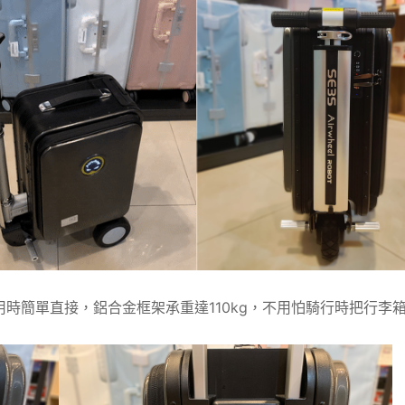
用時簡單直接，鋁合金框架承重達110kg，不用怕騎行時把行李