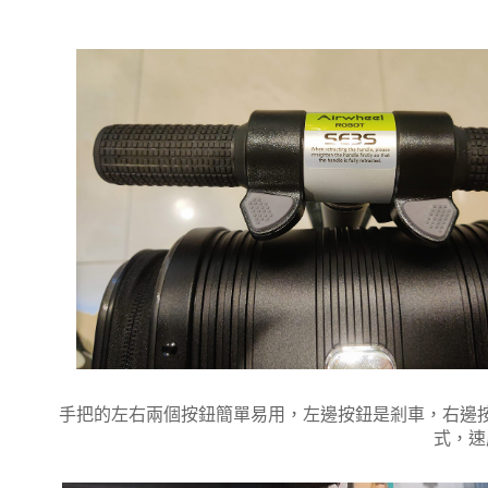
手把的左右兩個按鈕簡單易用，左邊按鈕是剎車，右邊
式，速