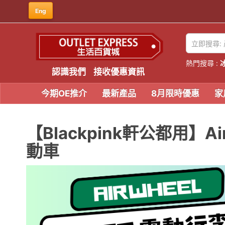
Eng
熱門搜尋 :
認識我們
接收優惠資訊
今期OE推介
最新產品
8月限時優惠
家
【Blackpink軒公都用】A
動車