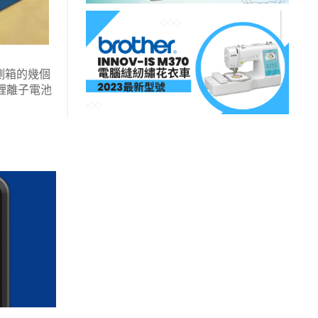
側箱的幾個
 鋰離子電池