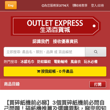
Eng
為您服務第
3774
天
結帳教學
登入/註冊
認識我們
接收優惠資訊
熱門搜尋 :
冰感毛巾
防蚊驅蚊
電動輪椅
風扇衣
玩水必備
按我結帳 - 0 件產品
商品目錄
打開
【買碎紙機前必睇】3個買碎紙機前必問自
己問題！碎紙機推薦及選購要點，睇完即知