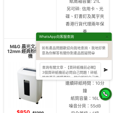
紙屑箱容量: 21L
另可碎: 信用卡、光
碟、釘書釘及萬字夾
香港行貨代理兩年保
養
×
WhatsApp向客服查詢
碎紙尺寸：2 x 12mm
M&G 晨光文具 - 2 ×
如有產品問題歡迎向我地查詢，我地好樂
12mm 經典粉粒狀碎紙
每次碎紙量
意為你解答有關你對產品既疑問😀
機
(70gsm)：8張 (A4)
入口闊度：220mm
碎紙速度：2米/分鐘
連續碎紙時間：10分
鐘
紙筒容量：16L
噪音分貝：55dB
$850
$1200