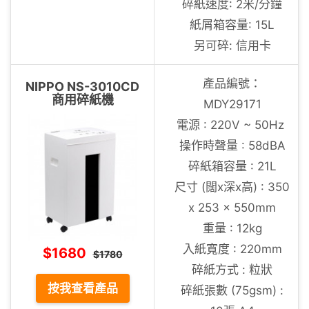
碎紙速度: 2米/分鐘
紙屑箱容量: 15L
另可碎: 信用卡
產品編號：
NIPPO NS-3010CD
商用碎紙機
MDY29171
電源 : 220V ~ 50Hz
操作時聲量 : 58dBA
碎紙箱容量 : 21L
尺寸 (闊x深x高) : 350
x 253 x 550mm
重量 : 12kg
入紙寬度 : 220mm
$1680
$1780
碎紙方式 : 粒狀
按我查看產品
碎紙張數 (75gsm) :