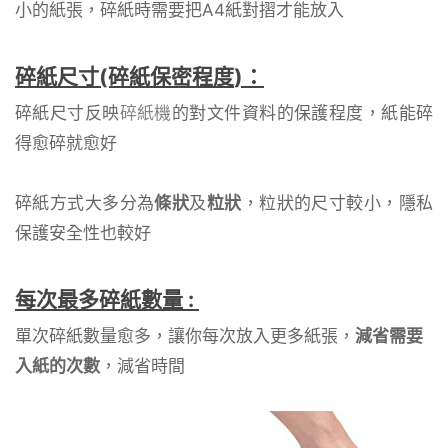
小的紙張，碎紙時需要把A4紙對摺才能放入
碎紙尺寸(碎紙保密程度
)：
碎紙尺寸反映
碎紙機
的對文件資料的保護程度，紙能碎
得愈碎就愈好
碎紙方式大多分為
條狀
及
粒狀
，粒狀的尺寸較小，隱私
保護安全性也較好
每次最多碎紙數量 :
單次碎紙數量愈多，讓你每次放入更多紙張，
減省需要
入紙的次數
，減省時間