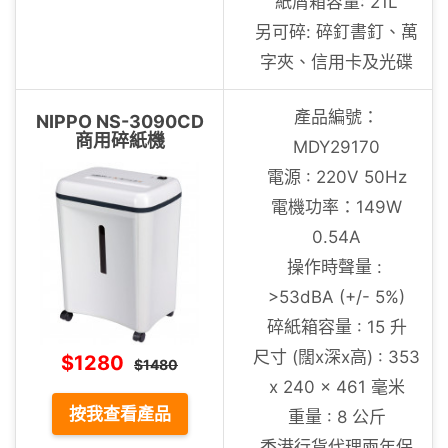
紙屑箱容量: 21L
另可碎: 碎釘書釘、萬
字夾、信用卡及光碟
產品編號：
NIPPO NS-3090CD
商用碎紙機
MDY29170
電源 : 220V 50Hz
電機功率：149W
0.54A
操作時聲量 :
>53dBA (+/- 5%)
碎紙箱容量 : 15 升
尺寸 (闊x深x高) : 353
$1280
$1480
x 240 x 461 毫米
按我查看產品
重量 : 8 公斤
香港行貨代理兩年保