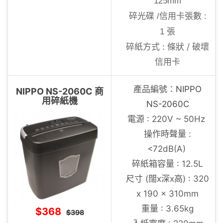
125mm
碎光碟 /信用卡張數 :
1 張
碎紙方式 : 條狀 / 破壞
信用卡
產品編號：
NIPPO
NIPPO NS-2060C 商
用碎紙機
NS-2060C
電源 : 220V ~ 50Hz
操作時聲量 :
<72dB(A)
碎紙箱容量 : 12.5L
尺寸 (闊x深x高) : 320
x 190 x 310mm
重量 : 3.65kg
$368
$398