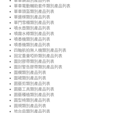
單車鎖類別產品列表
單車電動輔助套件類別產品列表
單車頭盔類別產品列表
單邊梯類別產品列表
單門雪櫃類別產品列表
噴水壺類別產品列表
噴霧水樽類別產品列表
噴香機類別產品列表
噴香機類別產品列表
四軸航拍無人機類別產品列表
固定重量啞鈴類別產品列表
圍封膠帶類別產品列表
圍封警告膠帶類別產品列表
圍欄類別產品列表
圍裙類別產品列表
園藝剪類別產品列表
園藝工具類別產品列表
園藝種植類別產品列表
圓型椅類別產品列表
圓規類別產品列表
地台扇類別產品列表