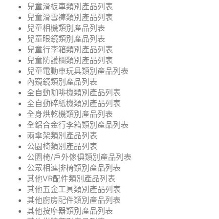
兒童滑板車類別產品列表
兒童滑雪褲類別產品列表
兒童相機類別產品列表
兒童眼鏡類別產品列表
兒童行李箱類別產品列表
兒童防護欄類別產品列表
兒童電動車玩具類別產品列表
內窺鏡類別產品列表
全自動咖啡機類別產品列表
全自動碎紙機類別產品列表
全身烘乾機類別產品列表
全鋁合金行李箱類別產品列表
兩傘架類別產品列表
公園椅類別產品列表
公園椅/戶外傢俱類別產品列表
公眾相連排椅類別產品列表
其他VR配件類別產品列表
其他五金工具類別產品列表
其他廚房配件類別產品列表
其他按摩器類別產品列表