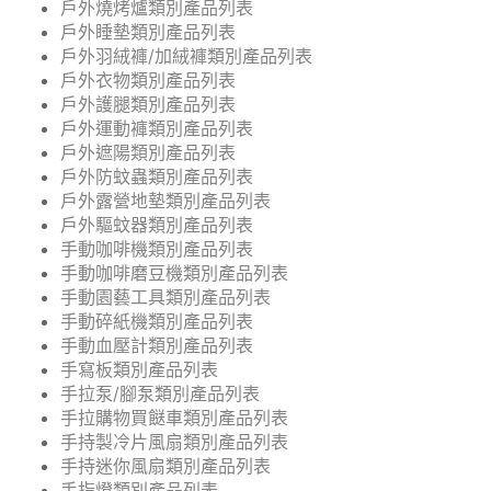
戶外燒烤爐類別產品列表
戶外睡墊類別產品列表
戶外羽絨褲/加絨褲類別產品列表
戶外衣物類別產品列表
戶外護腿類別產品列表
戶外運動褲類別產品列表
戶外遮陽類別產品列表
戶外防蚊蟲類別產品列表
戶外露營地墊類別產品列表
戶外驅蚊器類別產品列表
手動咖啡機類別產品列表
手動咖啡磨豆機類別產品列表
手動園藝工具類別產品列表
手動碎紙機類別產品列表
手動血壓計類別產品列表
手寫板類別產品列表
手拉泵/腳泵類別產品列表
手拉購物買餸車類別產品列表
手持製冷片風扇類別產品列表
手持迷你風扇類別產品列表
手指燈類別產品列表