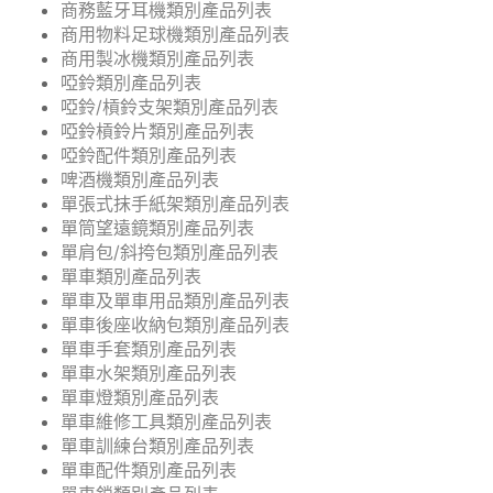
商務藍牙耳機類別產品列表
商用物料足球機類別產品列表
商用製冰機類別產品列表
啞鈴類別產品列表
啞鈴/槓鈴支架類別產品列表
啞鈴槓鈴片類別產品列表
啞鈴配件類別產品列表
啤酒機類別產品列表
單張式抹手紙架類別產品列表
單筒望遠鏡類別產品列表
單肩包/斜挎包類別產品列表
單車類別產品列表
單車及單車用品類別產品列表
單車後座收納包類別產品列表
單車手套類別產品列表
單車水架類別產品列表
單車燈類別產品列表
單車維修工具類別產品列表
單車訓練台類別產品列表
單車配件類別產品列表