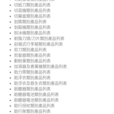
切紙刀類別產品列表
切菜機類別產品列表
切藥盒類別產品列表
划槳類別產品列表
划艇機類別產品列表
刨冰機類別產品列表
剃鬚刀頭/刀片類別產品列表
前揭式行李箱類別產品列表
剪刀類別產品列表
剪髮器類別產品列表
劃粉筆類別產品列表
加濕器及香薰機類別產品列表
助力帶類別產品列表
助浮衣類別產品列表
助浮衣及救生衣類別產品列表
助聽器類別產品列表
助聽器電池類別產品列表
助聽器電池類別產品列表
助行拐杖類別產品列表
助行架類別產品列表