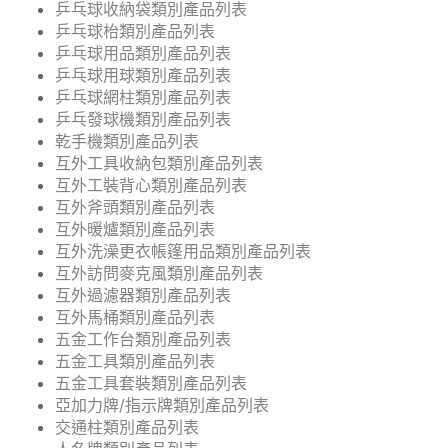
乒乓球收納袋類別產品列表
乒乓球枱類別產品列表
乒乓球用品類別產品列表
乒乓球用球類別產品列表
乒乓球網柱類別產品列表
乒乓發球機類別產品列表
乾手機類別產品列表
互外工具收納包類別產品列表
互外工裝背心類別產品列表
互外斧頭類別產品列表
互外暖爐類別產品列表
互外洗澡更衣帳篷用品類別產品列表
互外訪問麥克風類別產品列表
互外過濾器類別產品列表
互外馬桶類別產品列表
五金工作台類別產品列表
五金工具類別產品列表
五金工具套裝類別產品列表
亞加力牌/指示牌類別產品列表
交通柱類別產品列表