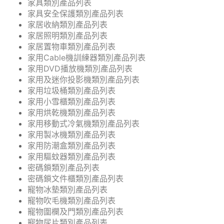
家具類別產品列表
家具安全保護類別產品列表
家居收納類別產品列表
家居照明類別產品列表
家居置物車類別產品列表
家用Cable機訓練器類別產品列表
家用DVD播放機類別產品列表
家用及迷你投影機類別產品列表
家用垃圾桶類別產品列表
家用小雪櫃類別產品列表
家用烘乾機類別產品列表
家用移動式冷氣機類別產品列表
家用製冰機類別產品列表
家用防潮盒類別產品列表
家用驅蚊器類別產品列表
密碼鎖類別產品列表
密碼鎖文件櫃類別產品列表
寵物冰墊類別產品列表
寵物吹毛機類別產品列表
寵物圍欄及門類別產品列表
寵物尿片類別產品列表