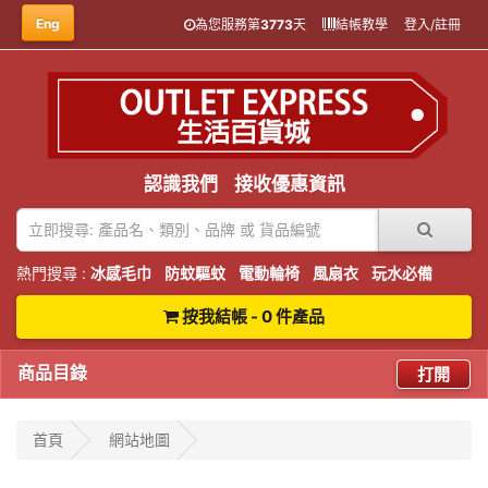
Eng
為您服務第
3773
天
結帳教學
登入/註冊
認識我們
接收優惠資訊
熱門搜尋 :
冰感毛巾
防蚊驅蚊
電動輪椅
風扇衣
玩水必備
按我結帳 - 0 件產品
商品目錄
打開
首頁
網站地圖