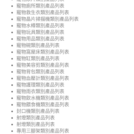
寵物廁所類別產品列表
寵物救生衣類別產品列表
寵物晶片掃描機類別產品列表
寵物水樽類別產品列表
寵物玩具類別產品列表
寵物用品類別產品列表
寵物碗類別產品列表
寵物窩屋床類別產品列表
寵物缸類別產品列表
寵物美容剪類別產品列表
寵物背包類別產品列表
寵物血壓計類別產品列表
寵物護理類別產品列表
寵物雨衣類別產品列表
寵物飲水機類別產品列表
寵物餵食機類別產品列表
封口機類別產品列表
射燈類別產品列表
射燈類別產品列表
專用三腳架類別產品列表