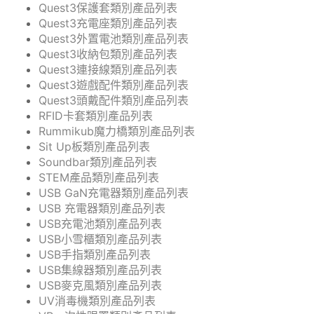
Quest3保護套類別產品列表
Quest3充電座類別產品列表
Quest3外置電池類別產品列表
Quest3收納包類別產品列表
Quest3連接線類別產品列表
Quest3遊戲配件類別產品列表
Quest3頭戴配件類別產品列表
RFID卡套類別產品列表
Rummikub魔力橋類別產品列表
Sit Up板類別產品列表
Soundbar類別產品列表
STEM產品類別產品列表
USB GaN充電器類別產品列表
USB 充電器類別產品列表
USB充電池類別產品列表
USB小雪櫃類別產品列表
USB手指類別產品列表
USB集線器類別產品列表
USB麥克風類別產品列表
UV消毒機類別產品列表