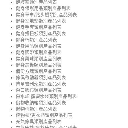
健腹輪類別產品列表
健身保護用品類別產品列表
健身單車/踏步機類別產品列表
健身室地墊類別產品列表
健身手套類別產品列表
健身扭扭板類別產品列表
健身椅類別產品列表
健身用品類別產品列表
健身腰帶類別產品列表
健身藥球類別產品列表
健身踏板類別產品列表
備份方塊類別產品列表
傢俱移動器類別產品列表
傳單書刊架類別產品列表
傷口膠布類別產品列表
儲水袋 露營水袋類別產品列表
儲物收納箱類別產品列表
儲物椅類別產品列表
儲物櫃/更衣櫃類別產品列表
充氣傢具類別產品列表
充氣床墊/氣墊床類別產品列表