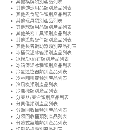
其他棋牌類別產品列表
其他游泳用品類別產品列表
其他煮食配件類別產品列表
其他玩具類別產品列表
其他球類用品類別產品列表
其他美容工具類別產品列表
其他遊戲配件類別產品列表
其他長者輔助器類別產品列表
冰桶保溫冰箱類別產品列表
冰模/冰酒石類別產品列表
冰箱保溫冰種類別產品列表
冷氣遙控器類別產品列表
冷萃咖啡壺類別產品列表
冷風機類別產品列表
冷風機類別產品列表
分藥器/藥盒類別產品列表
分貝儀類別產品列表
分類回收桶類別產品列表
分類回收桶類別產品列表
分體式氣爐類別產品列表
切割墊板類別產品列表