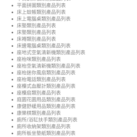
平面拼圖類別產品列表
床上蚊帳類別產品列表
床上電腦桌類別產品列表
床墊類別產品列表
床墊類別產品列表
床褥類別產品列表
床邊電腦桌類別產品列表
座地式空氣清新機類別產品列表
座枱咪類別產品列表
座枱空氣清新機類別產品列表
座枱迷你風扇類別產品列表
座枱電話類別產品列表
座檯式血壓計類別產品列表
座檯扇類別產品列表
庭園花園用品類別產品列表
康健舒緩用品類別產品列表
康樂棋類別產品列表
廁所/浴缸扶手類別產品列表
廁所收納架類別產品列表
廁所板坐墊紙類別產品列表