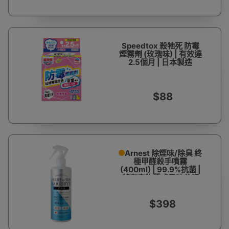
Speedtox 殺牠死 防霉
煙霧劑 (玫瑰味) | 有效達
2.5個月 | 日本製造
$88
Arnest 除煙味/除臭 終
極甲醛殺手噴霧
(400ml) | 99.9%抗菌 |
將有害物質或異味分解
$398