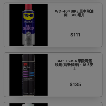
WD-40® BIKE 單車除油
劑 - 300毫升
$111
3M™ 76394 果酸清潔
噴劑(清新橙味) - 18.5安
士
$135