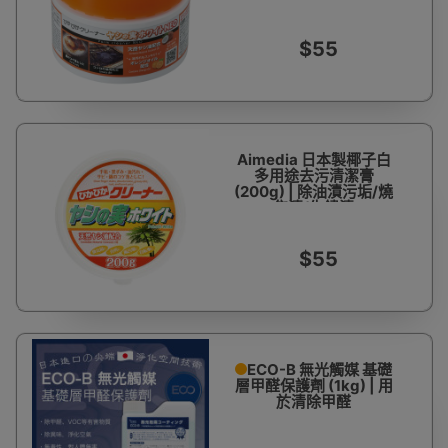
$55
Aimedia 日本製椰子白
多用途去污清潔膏
(200g) | 除油漬污垢/燒
焦漬/生鏽漬
$55
ECO-B 無光觸媒 基礎
層甲醛保護劑 (1kg) | 用
於清除甲醛