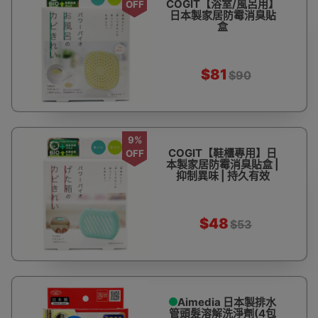
COGIT【浴室/風呂用】
OFF
日本製家居防霉消臭貼
盒
$81
$90
9%
COGIT【鞋櫃專用】日
OFF
本製家居防霉消臭貼盒 |
抑制異味 | 持久有效
$48
$53
Aimedia 日本製排水
管頭髮溶解洗淨劑(4包