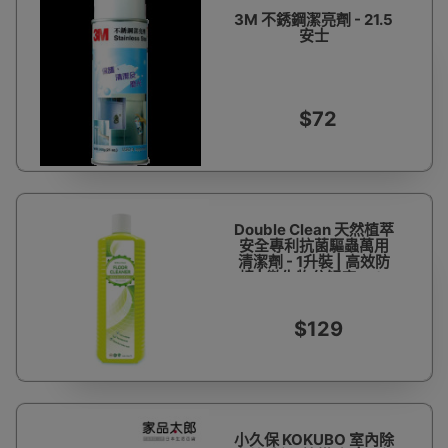
3M 不銹鋼潔亮劑 - 21.5
安士
$72
Double Clean 天然植萃
安全專利抗菌驅蟲萬用
清潔劑 - 1升裝 | 高效防
蟑 | 微生物分解度97%
以上 | 易拖速乾 | 香港行
貨
$129
小久保 KOKUBO 室內除