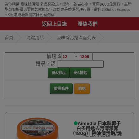
為你精選 吸味除污劑 多品牌款式，總有一款岩心水，買滿$600免運費，最新
型號價格優惠要邊款就邊款，部份更是香港代理行貨，歡迎到Outlet Express
HK香港觀塘實體店陳列室選購!
返回上目錄
聯絡我們
首頁
清潔用品
吸味除污劑產品列表
價錢 $
-
搜尋字詞
低$排起
高$排起
重設條件
篩選
Aimedia 日本製椰子
白多用途去污清潔膏
(180g) | 除油漬污垢/燒
焦漬/生鏽漬