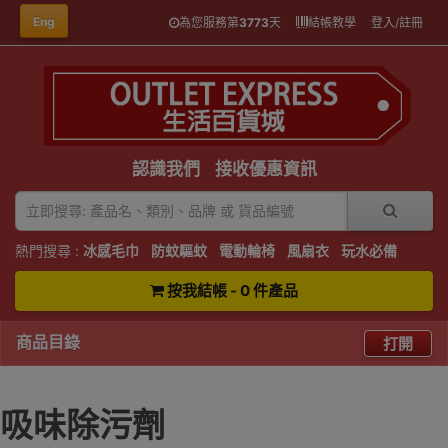
Eng
為您服務第
3773
天
結帳教學
登入/註冊
認識我們
接收優惠資訊
熱門搜尋 :
冰感毛巾
防蚊驅蚊
電動輪椅
風扇衣
玩水必備
按我結帳 - 0 件產品
商品目錄
打開
吸味除污劑