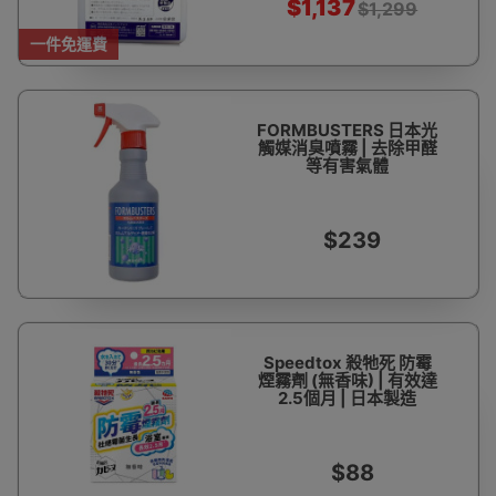
$1,137
$1,299
一件免運費
FORMBUSTERS 日本光
觸媒消臭噴霧 | 去除甲醛
等有害氣體
$239
Speedtox 殺牠死 防霉
煙霧劑 (無香味) | 有效達
2.5個月 | 日本製造
$88