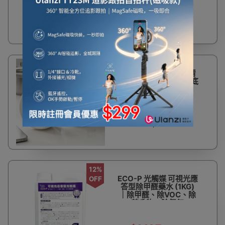
$25
Imakara 不銹鋼去污清
潔膏 - 200ml | 油污鍋底
清洗
$22
12%
ECO-P 光觸媒 可視光應
OFF
答型除甲醛藥水 (1KG)
｜除甲醛、除VOC、除
苯系物、除氨氣