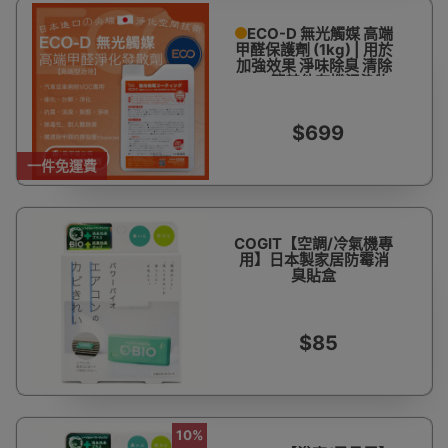
ECO-D 無光觸媒 高端
甲醛保護劑 (1kg) | 用於
加強效果 淨味除臭 清除
VOC等其他有機污染物
$699
一件免運費
COGIT【空調/冷氣機專
用】日本製家居防霉消
臭貼盒
$85
10%