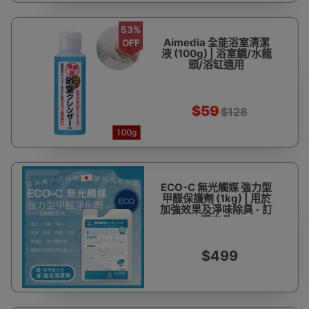
53%
Aimedia 全能浴室清潔
OFF
液 (100g) | 浴室鏡/水龍
頭/浴缸適用
$59
$128
ECO-C 無光觸媒 強力型
甲醛保護劑 (1kg) | 用於
加強效果及淨味除臭 - 訂
購產品
$499