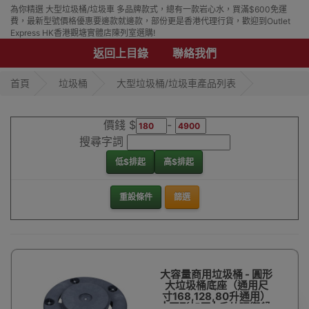
為你精選 大型垃圾桶/垃圾車 多品牌款式，總有一款岩心水，買滿$600免運
費，最新型號價格優惠要邊款就邊款，部份更是香港代理行貨，歡迎到Outlet
Express HK香港觀塘實體店陳列室選購!
返回上目錄
聯絡我們
首頁
垃圾桶
大型垃圾桶/垃圾車產品列表
價錢 $
-
搜尋字詞
低$排起
高$排起
重設條件
篩選
大容量商用垃圾桶 - 圓形
大垃圾桶底座（通用尺
寸168,128,80升通用）
| 圓形加厚 | 戶外環衛餐