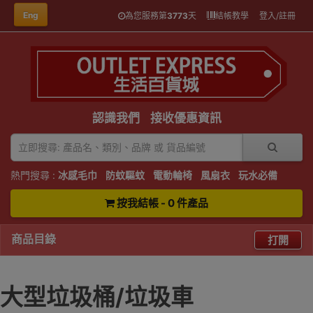
Eng
為您服務第
3773
天
結帳教學
登入/註冊
認識我們
接收優惠資訊
熱門搜尋 :
冰感毛巾
防蚊驅蚊
電動輪椅
風扇衣
玩水必備
按我結帳 - 0 件產品
商品目錄
打開
大型垃圾桶/垃圾車