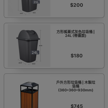
$200
方形搖蓋式灰色垃圾桶 |
24L (帶蓋款)
$180
戶外方形垃圾桶 | 木製垃
圾桶
(360*360*930mm)
$745