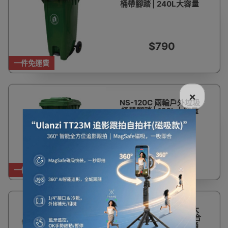
桶帶腳踏 | 240L大容量
$790
一件免運費
×
NS-120C 兩輪戶外垃圾
桶帶腳踏 | 120L大容量
$620
一件免運費
20%
NS - 1100L 四輪戶外大
OFF
型垃圾桶【灰色】 | 符合
EN840標準 | 適用於通