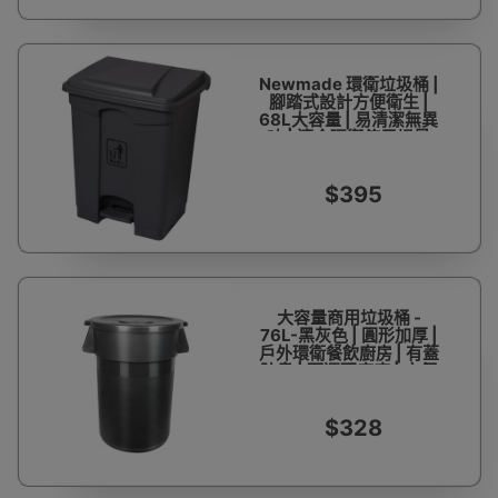
Newmade 環衛垃圾桶 |
腳踏式設計方便衛生 |
68L大容量 | 易清潔無異
味 | 適合環衛使用場景
$395
大容量商用垃圾桶 -
76L-黑灰色 | 圓形加厚 |
戶外環衛餐飲廚房 | 有蓋
防臭 | 可選配底座 | 方便
運輸 | 環保衛生
$328