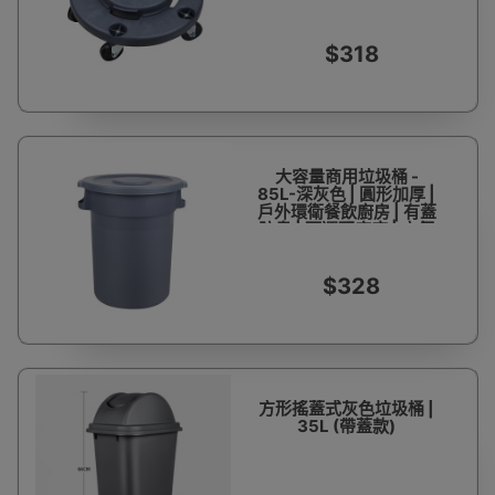
飲廚房 | 有蓋防臭 | 可選
配底座 | 方便運輸 | 環保
衛生
$318
大容量商用垃圾桶 -
85L-深灰色 | 圓形加厚 |
戶外環衛餐飲廚房 | 有蓋
防臭 | 可選配底座 | 方便
運輸 | 環保衛生
$328
方形搖蓋式灰色垃圾桶 |
35L (帶蓋款)