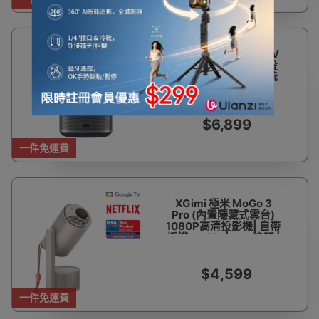
極米 Xgimi Halo+ GTV
1080P高清家用便攜投
影機 | 內置google系統
Netflix 官方認證 | 700
流明高亮 | 香港行貨
$6,899
一件免運費
XGimi 極米 MoGo 3
Pro (內置隱藏式雲台)
1080P高清投影機| 自帶
授權Netflix | 450流明 |
Harman Kardon 內置喇
叭 | 香港行貨
$4,599
一件免運費