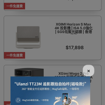
一件免運費
XGIMI Horizon S Max
4K 投影機 | ISA 5.0強化
| SGS低藍光認證 | 香港
行貨
$17,898
一件免運費
×
XGimi Mogo 2 Pro
1080P 智慧投影機 | ISA
2.0技術 | 智慧護眼 | 香
港行貨
$3,699
一件免運費