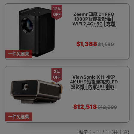
12%
Zeemr 知麻 D1 PRO
OFF
1080P智能投影儀 |
WIFI 2.4G+5G | 支援
HDMI/無線投影 | 內置
Android9.0 | 香港行貨
$1,388
$1,580
一件免運費
3%
ViewSonic X11-4KP
OFF
4K UHD短投便攜式LED
投影機 | 內置JBL喇叭 |
4K分辨率 | 香港行貨
$12,518
$12,999
一件免運費
顯示 1 - 11 / 11 (共 1 頁)