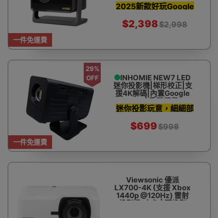
2025新款好玩Google
4K高清解碼 - 香港本地
一年保用
TV系統投影機，支援
$2,398
$2,998
Google Assistant語
音
一件免運費
29%
INHOMIE NEW7 LED
OFF
迷你投影機|梯形校正|支
援4K解碼|內置Google
Play | 香港行貨
迷你投影玩意，細細部
$699
$998
一件免運費
Viewsonic 優派
LX700-4K (支援 Xbox
1440p @120Hz) 雷射
投影機-白色 | 可投影
300 吋大畫面 | 香港行