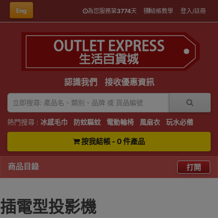
Eng
為您服務第
3774
天
結帳教學
登入/註冊
認識我們
接收優惠資訊
熱門搜尋 :
冰感毛巾
防蚊驅蚊
電動輪椅
風扇衣
玩水必備
按我結帳 - 0 件產品
商品目錄
打開
插電型投影機