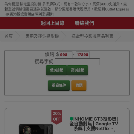
為你精選 插電型投影機 多品牌款式，總有一款岩心水，買滿$600免運費，最
新型號價格優惠要邊款就邊款，部份更是香港代理行貨，歡迎到Outlet Express
HK香港觀塘實體店陳列室選購!
返回上目錄
聯絡我們
首頁
家用及迷你投影機
插電型投影機產品列表
價錢 $
-
搜尋字詞
低$排起
高$排起
重設條件
篩選
20%
INHOMIE GT3投影機|
OFF
全自動對焦 | Google TV
系統 | 支援Netflix、
YouTube、Disney+ |