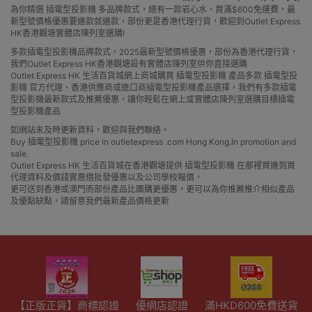
為你精選 插電型投影機 多品牌款式，總有一款岩心水，買滿$600免運費，最
新型號價格優惠要邊款就邊款，部份更是香港代理行貨，歡迎到Outlet Express
HK香港觀塘實體店陳列室選購!
多款插電型投影機品牌款式，2025最新型號價格優惠，部份為香港代理行貨，
我們Outlet Express HK香港觀塘設有實體店陳列室供你直接選購
Outlet Express HK 生活百貨城網上商城購買 插電型投影機 產品多款 插電型投
影機 官方代理、香港供應商或進口商插電型投影機產品選擇，我們有多款插電
型投影機最新款式及推薦優惠，讓你輕鬆在網上或實體店陳列室選購目標插電
型投影機產品
如網站未及時更新資料，歡迎與我們聯絡。
Buy 插電型投影機 price in outletexpress .com Hong Kong.In promotion and
sale.
Outlet Express HK 生活百貨城在香港觀塘提供 插電型投影機 在那裡買邊到買
代理資料及價錢實惠借批發優惠以及公司學校報價，
更可送到香港或澳門而部份產品比團購更優惠，更可以為你推薦推介相似產品
及優點缺點，請留意我們最新產品價格更新
【正版正貨】商標認證
優網店認證
滿HKD600免費送貨