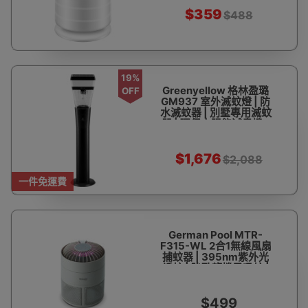
$359
$488
19%
Greenyellow 格林盈璐
OFF
GM937 室外滅蚊燈 | 防
水滅蚊器 | 別墅專用滅蚊
器 | 環保太陽能滅蟲燈 -
黑色
$1,676
$2,088
一件免運費
German Pool MTR-
F315-WL 2合1無線風扇
捕蚊器 | 395nm紫外光
誘蚊 | 強勁龍捲風吸蚊 |
無線摺疊涼風扇 | 香港行
貨
$499