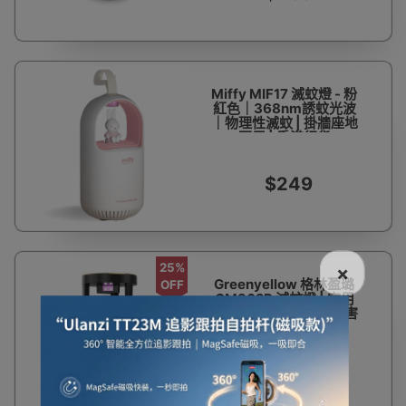
Miffy MIF17 滅蚊燈 - 粉
紅色｜368nm誘蚊光波
｜物理性滅蚊 | 掛牆座地
兩用 | 香港行貨
$249
25%
×
Greenyellow 格林盈璐
OFF
GM962P 滅蚊燈 | 家用
室內滅蚊器 | 環保無蟲害
| 滅蚊無聲
$441
$588