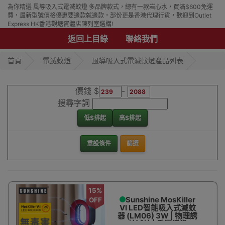
為你精選 風導吸入式電滅蚊燈 多品牌款式，總有一款岩心水，買滿$600免運
費，最新型號價格優惠要邊款就邊款，部份更是香港代理行貨，歡迎到Outlet
Express HK香港觀塘實體店陳列室選購!
返回上目錄
聯絡我們
首頁
電滅蚊燈
風導吸入式電滅蚊燈產品列表
價錢 $
-
搜尋字詞
低$排起
高$排起
重設條件
篩選
15%
Sunshine MosKiller
OFF
VI LED智能吸入式滅蚊
器 (LM06) 3W | 物理誘
蚊滅蚊 | 香港行貨