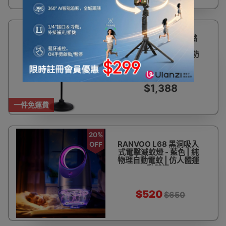
Greenyellow 格林盈璐
GM931G室外滅蚊燈 |
花園庭院學校滅蚊器 | 防
水捕蚊燈 - 黑色
$1,388
一件免運費
20%
RANVOO L68 黑洞吸入
OFF
式電擊滅蚊燈 - 藍色 | 純
物理自動電蚊 | 仿人體運
動體溫
$520
$650