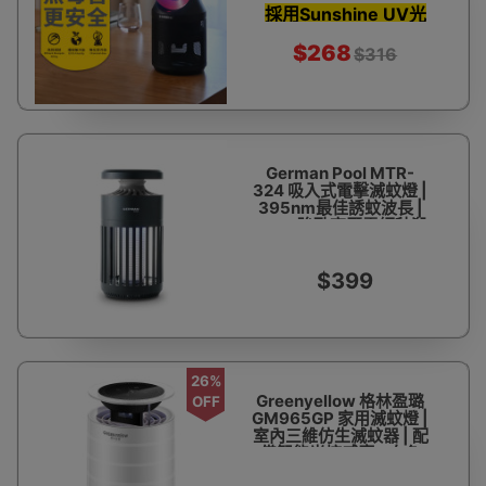
採用Sunshine UV光
管
$268
$316
German Pool MTR-
324 吸入式電擊滅蚊燈 |
395nm最佳誘蚊波長 |
900V強勁高壓電網秒殺
蚊蟲 | 香港行貨
$399
26%
Greenyellow 格林盈璐
OFF
GM965GP 家用滅蚊燈 |
室內三維仿生滅蚊器 | 配
備智能光控感應 - 白色