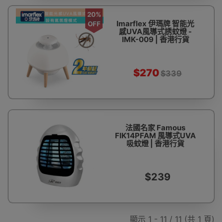
20%
Imarflex 伊瑪牌 智能光
OFF
感UVA風導式誘蚊燈 -
IMK-009 | 香港行貨
$270
$339
法國名家 Famous
FIK14PFAM 風導式UVA
吸蚊燈 | 香港行貨
$239
顯示 1 - 11 / 11 (共 1 頁)