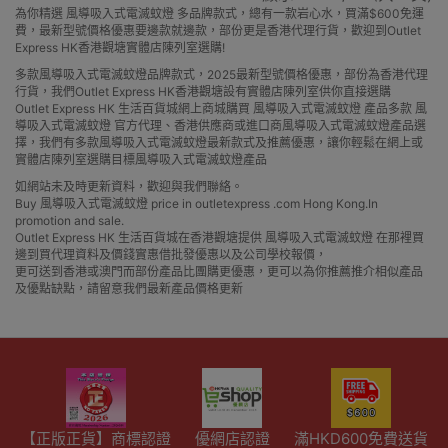
為你精選 風導吸入式電滅蚊燈 多品牌款式，總有一款岩心水，買滿$600免運
費，最新型號價格優惠要邊款就邊款，部份更是香港代理行貨，歡迎到Outlet
Express HK香港觀塘實體店陳列室選購!
多款風導吸入式電滅蚊燈品牌款式，2025最新型號價格優惠，部份為香港代理
行貨，我們Outlet Express HK香港觀塘設有實體店陳列室供你直接選購
Outlet Express HK 生活百貨城網上商城購買 風導吸入式電滅蚊燈 產品多款 風
導吸入式電滅蚊燈 官方代理、香港供應商或進口商風導吸入式電滅蚊燈產品選
擇，我們有多款風導吸入式電滅蚊燈最新款式及推薦優惠，讓你輕鬆在網上或
實體店陳列室選購目標風導吸入式電滅蚊燈產品
如網站未及時更新資料，歡迎與我們聯絡。
Buy 風導吸入式電滅蚊燈 price in outletexpress .com Hong Kong.In
promotion and sale.
Outlet Express HK 生活百貨城在香港觀塘提供 風導吸入式電滅蚊燈 在那裡買
邊到買代理資料及價錢實惠借批發優惠以及公司學校報價，
更可送到香港或澳門而部份產品比團購更優惠，更可以為你推薦推介相似產品
及優點缺點，請留意我們最新產品價格更新
【正版正貨】商標認證
優網店認證
滿HKD600免費送貨