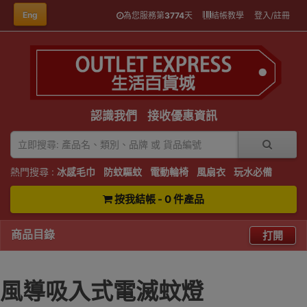
Eng
為您服務第
3774
天
結帳教學
登入/註冊
認識我們
接收優惠資訊
熱門搜尋 :
冰感毛巾
防蚊驅蚊
電動輪椅
風扇衣
玩水必備
按我結帳 - 0 件產品
商品目錄
打開
風導吸入式電滅蚊燈