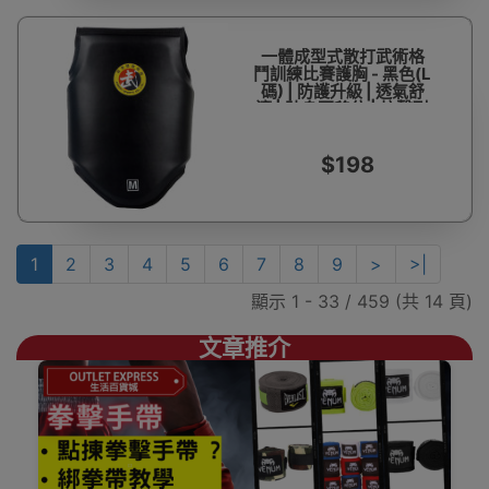
一體成型式散打武術格
鬥訓練比賽護胸 - 黑色(L
碼) | 防護升級 | 透氣舒
適 | 貼身不移位 | 抗擊耐
衝擊
$198
1
2
3
4
5
6
7
8
9
>
>|
顯示 1 - 33 / 459 (共 14 頁)
文章推介