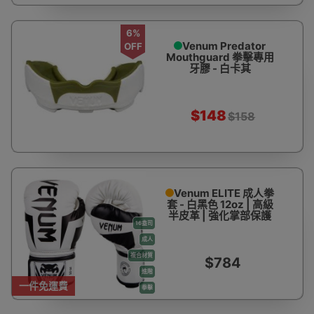
6%
Venum Predator
OFF
Mouthguard 拳擊專用
牙膠 - 白卡其
$148
$158
Venum ELITE 成人拳
套 - 白黑色 12oz | 高級
半皮革 | 強化掌部保護
16盎司
成人
複合材質
$784
進階
一件免運費
拳擊