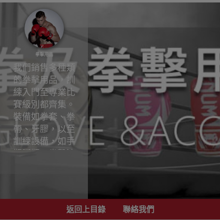
拳擊用品
我們銷售多種類
的拳擊用品，訓
練入門至專業比
賽級別都齊集。
裝備如拳套、拳
帶、牙膠，以至
訓練設備，如手
靶腳靶、拳擊沙
包、速度球，以
及全面的拳擊護
具，如護腳、護
腳踝、頭套、護
返回上目錄
聯絡我們
胸、護陰都有齊;