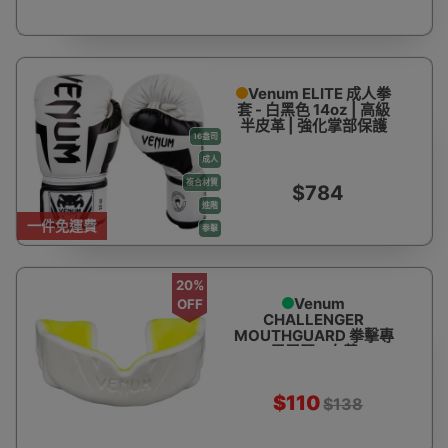
Venum ELITE 成人拳
套 - 白黑色 14oz | 高級
半皮革 | 強化掌部保護
16盎司
成人
複合材質
$784
進階
一件免運費
拳擊
20%
Venum
OFF
CHALLENGER
MOUTHGUARD 拳擊專
用牙膠 - 白黃
$110
$138