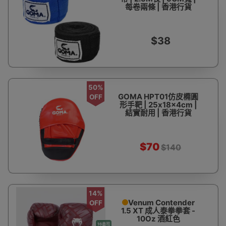
每卷兩條 | 香港行貨
$38
50%
GOMA HPT01仿皮橢圓
OFF
形手靶 | 25x18x4cm |
結實耐用 | 香港行貨
$70
$140
14%
Venum Contender
OFF
1.5 XT 成人泰拳拳套 -
10Oz 酒紅色
16盎司