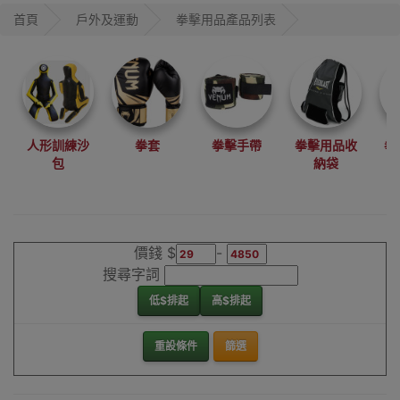
無論是訓練、教
首頁
戶外及運動
拳擊用品產品列表
學或是比賽都適
合。
Outlet Express
為VENUM香港授
人形訓練沙
拳套
拳擊手帶
拳擊用品收
拳
權經銷商，同時
包
納袋
銷售著名品牌如
Everlast及
WESING等等，
是一集式的拳擊
價錢 $
-
用品店，產品適
搜尋字詞
合Boxing、泰
低$排起
高$排起
拳、散打、
MMA、跆拳道、
重設條件
篩選
運身減肥訓練之
用。