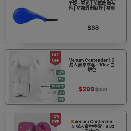
手靶 - 藍色 | 加厚耐磨布
料 | 防震減壓設計 | 雙重
加強縫線 | 柔韌回彈
$68
14%
Venum Contender 1.5
OFF
成人泰拳拳套 - 10oz 白
銀色
16盎司
成人
合成皮革 PU
$299
$350
入門
拳擊
12%
Venum Contender
OFF
1.5 成人泰拳拳套 - 8Oz
白/粉色