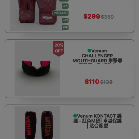
成人
合成皮革 PU
$299
$350
入門
拳擊
20%
Venum
OFF
CHALLENGER
MOUTHGUARD 拳擊專
用牙膠 - 黑/紅梅色
$110
$138
Venum KONTACT 護
脛 - 紅色M碼| 卓越保護
| 貼合腳型