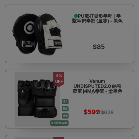
門店設多款平價
PU散打弧形拳靶 | 拳
擊手靶拳把 (單隻) - 黑色
抵用入門款式的
拳擊用品推薦，
無論你是拳擊新
$85
手或高手，相信
總有一款岩你心
水。
2022最新型
號價格優惠想要
4%
邊款就邊款。
歡
Venum
OFF
迎到Outlet
UNDISPUTED2.0 納帕
皮革 MMA拳套 - 全黑色
Express HK香港
中碼 | 納帕皮革 | 緊貼手
觀塘陳列室直接
部曲線
成人
選購拳擊用品!
多
真皮
$599
$628
款現貨發售，歡
進階
迎試穿，不怕買
混合武術 MMA
錯!