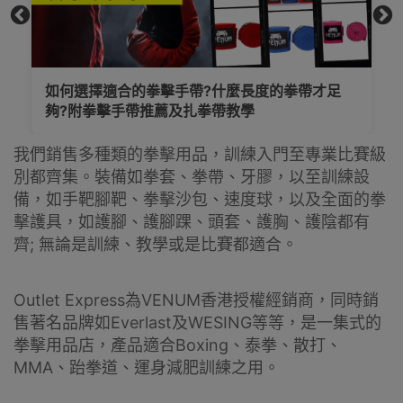
麼長度的拳帶才足
【買拳套前必看】拳套OZ點揀先
教學
套分不同OZ意義？多款初中高泰
我們銷售多種類的拳擊用品，訓練入門至專業比賽級
別都齊集。裝備如拳套、拳帶、牙膠，以至訓練設
備，如手靶腳靶、拳擊沙包、速度球，以及全面的拳
擊護具，如護腳、護腳踝、頭套、護胸、護陰都有
齊; 無論是訓練、教學或是比賽都適合。
Outlet Express為VENUM香港授權經銷商，同時銷
售著名品牌如Everlast及WESING等等，是一集式的
拳擊用品店，產品適合Boxing、泰拳、散打、
MMA、跆拳道、運身減肥訓練之用。