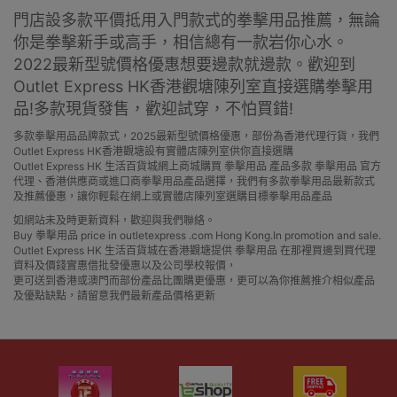
門店設多款平價抵用入門款式的拳擊用品推薦，
無論
你是拳擊新手或高手，相信總有一款岩你心水。
2022最新型號價格優惠想要邊款就邊款。
歡迎到
Outlet Express HK香港觀塘陳列室直接選購拳擊用
品!
多款現貨發售，歡迎試穿，不怕買錯!
多款拳擊用品品牌款式，2025最新型號價格優惠，部份為香港代理行貨，我們
Outlet Express HK香港觀塘設有實體店陳列室供你直接選購
Outlet Express HK 生活百貨城網上商城購買 拳擊用品 產品多款 拳擊用品 官方
代理、香港供應商或進口商拳擊用品產品選擇，我們有多款拳擊用品最新款式
及推薦優惠，讓你輕鬆在網上或實體店陳列室選購目標拳擊用品產品
如網站未及時更新資料，歡迎與我們聯絡。
Buy 拳擊用品 price in outletexpress .com Hong Kong.In promotion and sale.
Outlet Express HK 生活百貨城在香港觀塘提供 拳擊用品 在那裡買邊到買代理
資料及價錢實惠借批發優惠以及公司學校報價，
更可送到香港或澳門而部份產品比團購更優惠，更可以為你推薦推介相似產品
及優點缺點，請留意我們最新產品價格更新