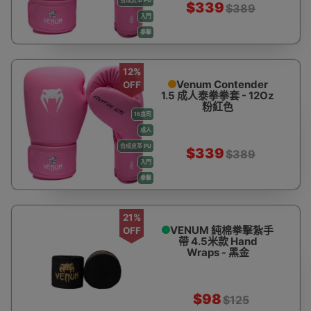
$339
$389
入門
拳擊
12%
Venum Contender
OFF
1.5 成人泰拳拳套 - 12Oz
粉紅色
16盎司
成人
合成皮革 PU
$339
$389
入門
拳擊
21%
VENUM 純棉拳擊紮手
OFF
帶 4.5米款 Hand
Wraps - 黑金
$98
$125