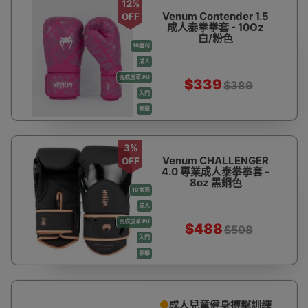
12%
拳擊用品
Venum Contender 1.5
OFF
成人泰拳拳套 - 10Oz
白/粉色
16盎司
成人
合成皮革 PU
$339
$389
入門
拳擊
3%
Venum CHALLENGER
OFF
4.0 專業成人泰拳拳套 -
8oz 黑銅色
10盎司
成人
合成皮革 PU
$488
$508
入門
拳擊
成人兒童健身搏擊訓練