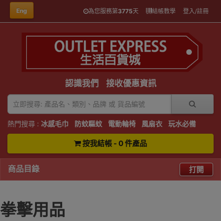
Eng
為您服務第
3775
天
結帳教學
登入/註冊
認識我們
接收優惠資訊
熱門搜尋 :
冰感毛巾
防蚊驅蚊
電動輪椅
風扇衣
玩水必備
按我結帳 - 0 件產品
商品目錄
打開
拳擊用品