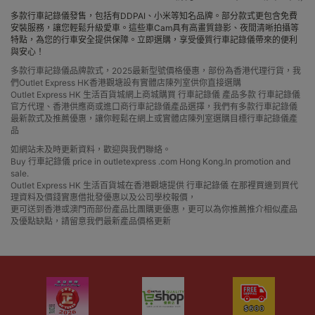
多款行車記錄儀發售，包括有DDPAI、小米等知名品牌。部分款式更包含免費
安裝服務，讓您輕鬆升級愛車。這些車Cam具有高畫質錄影、夜間清晰拍攝等
特點，為您的行車安全提供保障。立即選購，享受優質行車記錄儀帶來的便利
與安心！
多款行車記錄儀品牌款式，2025最新型號價格優惠，部份為香港代理行貨，我
們Outlet Express HK香港觀塘設有實體店陳列室供你直接選購
Outlet Express HK 生活百貨城網上商城購買 行車記錄儀 產品多款 行車記錄儀
官方代理、香港供應商或進口商行車記錄儀產品選擇，我們有多款行車記錄儀
最新款式及推薦優惠，讓你輕鬆在網上或實體店陳列室選購目標行車記錄儀產
品
如網站未及時更新資料，歡迎與我們聯絡。
Buy 行車記錄儀 price in outletexpress .com Hong Kong.In promotion and
sale.
Outlet Express HK 生活百貨城在香港觀塘提供 行車記錄儀 在那裡買邊到買代
理資料及價錢實惠借批發優惠以及公司學校報價，
更可送到香港或澳門而部份產品比團購更優惠，更可以為你推薦推介相似產品
及優點缺點，請留意我們最新產品價格更新