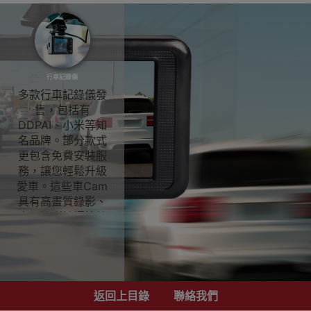
行車記錄儀
多款行車記錄儀發
售，包括有
DDPAI、小米等知
名品牌。部分款式
更包含免費安裝服
務，讓您輕鬆升級
愛車。這些車Cam
具有高畫質錄影、
夜間清晰拍攝等特
點，為您的行車安
全提供保障。立即
選購，享受優質行
車記錄儀帶來的便
利與安心！
返回上目錄
聯絡我們