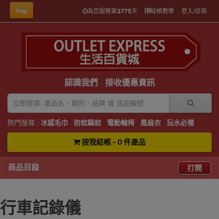
Eng
為您服務第
3775
天
結帳教學
登入/註冊
認識我們
接收優惠資訊
熱門搜尋 :
冰感毛巾
防蚊驅蚊
電動輪椅
風扇衣
玩水必備
按我結帳 - 0 件產品
商品目錄
打開
行車記錄儀