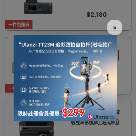
監控 | 香港行貨 | 二年保
養 | 包安裝
$2,180
一件免運費
×
Hikvision C8PRO 4K
前後雙鏡頭行車紀錄儀 |
智能手機App下載影片 |
香港行貨 | 二年保養 | 包
安裝
$1,900
一件免運費
DDPAI Z50 PRO 前後雙
鏡頭行車紀錄儀 - 黑色 |
廣角全景覆蓋 | 緊急鎖存
保護 | 停車監控模式 | 香
港行貨一年保養 (壞機一