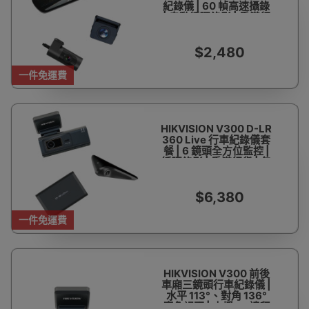
紀錄儀 | 60 幀高速攝錄
| 自動循環錄影 | 香港行
貨 | 二年保養 | 包安裝
$2,480
一件免運費
HIKVISION V300 D-LR
360 Live 行車紀錄儀套
餐 | 6 鏡頭全方位監控 |
循環錄影 | 香港行貨 | 包
安裝
$6,380
一件免運費
HIKVISION V300 前後
車廂三鏡頭行車紀錄儀 |
水平 113°、對角 136°
廣角視野 | 支援 4G遠程