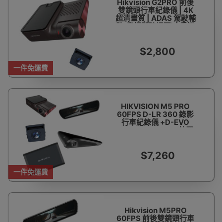
Hikvision G2PRO 前後
雙鏡頭行車紀錄儀 | 4K
超清畫質 | ADAS 駕駛輔
助(粵語即時提醒) | 香港
行貨 | 二年保養 | 包安裝
$2,800
一件免運費
HIKVISION M5 PRO
60FPS D-LR 360 錄影
行車紀錄儀 +D-EVO
Ultra 14800mAh 外置
電池套裝 | 香港行貨 | 包
安裝
$7,260
一件免運費
Hikvision M5PRO
60FPS 前後雙鏡頭行車