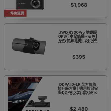
換一)
$1,968
一件免運費
JWD R300Pro 雙鏡頭
GPS行車記錄儀 - 灰色 |
GPS軌跡重播 | 24小時
循環錄影 | 緊急錄製鎖定
現場
$395
DDPAI D-LR 全方位監
控升級方案 | 適用於已安
裝DDPAI X2S 或X5Pro
車主升級 | 分別左右
1080P 鏡頭及後路2k鏡
頭
$2,480