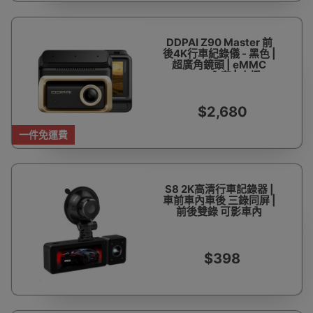
DDPAI Z90 Master 前
後4K行車紀錄儀 - 黑色 |
超廣角鏡頭 | eMMC
128GB內存 | 支援
512GB擴充 | HDR寬動
態 | 香港行貨
$2,680
一件免運費
S8 2K高清行車記錄器 |
車前車內車後 三錄同屏 |
前後雙錄 可影車內
$398