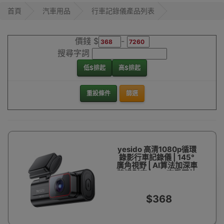
行車記錄儀
首頁
汽車用品
行車記錄儀產品列表
價錢 $
-
搜尋字詞
低$排起
高$排起
重設條件
篩選
yesido 高清1080p循環
錄影行車記錄儀 | 145°
廣角視野 | AI算法加深車
牌識別度 | app查看回放
$368