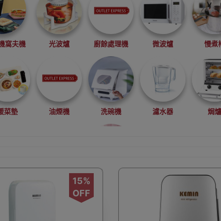
機窩夫機
光波爐
廚餘處理機
微波爐
慢煮
暖菜墊
油煙機
洗碗機
濾水器
焗
15%
藥煲
製冰機
豆漿機/破壁機
迷你雪櫃
雪
OFF