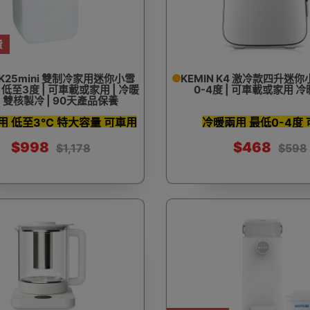
費
食爐
電熱水機
電燒烤爐
電蒸爐
電飯煲
n K25mini 雙制冷家用迷你小雪
KEMIN K4 激冷款四升迷
 | 低至3度 | 可車載或家用 | 冷暖
0-4度 | 可車載或家用 
| 雙核製冷 | 90天產品保養
用 低至3°C 特大容量 可車用
冷暖兩用 最低0-4度
養生壺
高速壓力煲
麵包
$998
$468
$1,178
$598