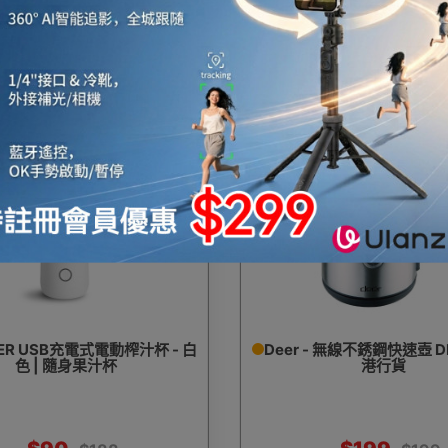
自攜保養
$1,980
$168
52%
OFF
MER USB充電式電動榨汁杯 - 白
Deer - 無線不銹鋼快速壺 DK
色 | 隨身果汁杯
港行貨