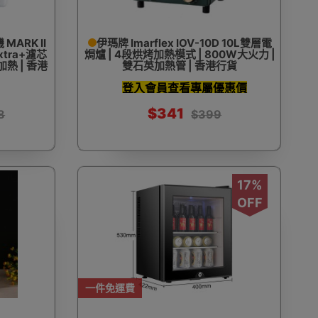
MARK II
伊瑪牌 Imarflex IOV-10D 10L雙層電
axtra+濾芯
焗爐 | 4段烘烤加熱模式 | 800W大火力 |
加熱 | 香港
雙石英加熱管 | 香港行貨
登入會員查看專屬優惠價
$341
8
$399
17%
OFF
一件免運費