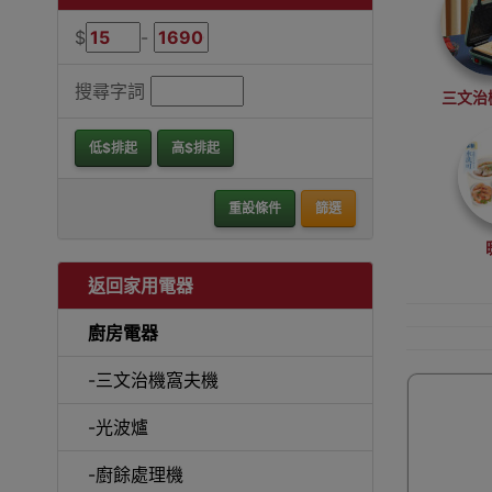
$
-
搜尋字詞
三文治
低$排起
高$排起
重設條件
篩選
返回家用電器
廚房電器
-三文治機窩夫機
-光波爐
-廚餘處理機