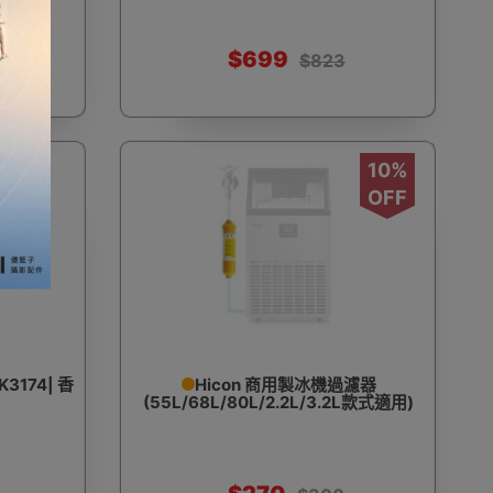
$699
$823
10%
OFF
3174| 香
Hicon 商用製冰機過濾器
(55L/68L/80L/2.2L/3.2L款式適用)