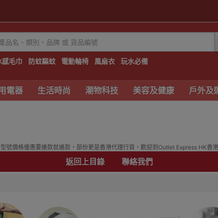
冰感毛巾
防蚊驅蚊
電動輪椅
風扇衣
玩水必備
用電器
生活時尚
潮物科技
美容及健康
戶外及
價格優惠要邊款就邊款，部份更是香港代理行貨，歡迎到Outlet Express HK香
返回上目錄
聯絡我們