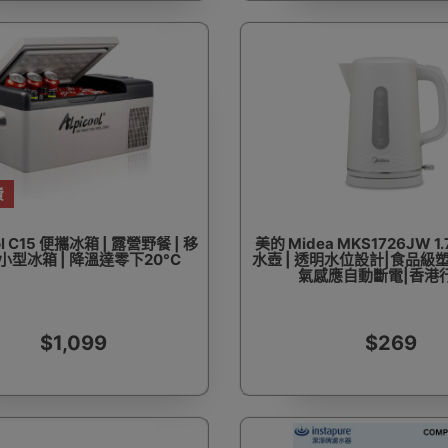
費
ool C15 便攜冰箱 | 露營野餐 | 移
美的 Midea MKS1726JW 
型冰箱 | 降溫達零下20°C
水壺 | 透明水位設計|食品級
氣感應自動斷電|香港
$1,099
$269