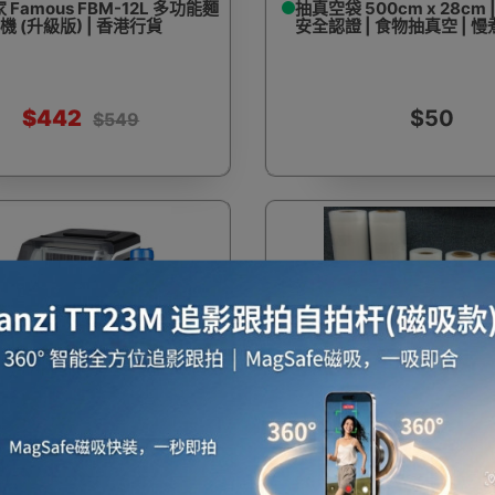
Famous FBM-12L 多功能麵
抽真空袋 500cm x 28cm 
機 (升級版) | 香港行貨
安全認證 | 食物抽真空 | 
$442
$50
$549
費
 3.2L商用小型製冰機 - 桶裝水款
Monolith 食物真空包裝袋 - 5
KG製冰量 | 不鎸鋼外殼 | 一鍵自
Rheinland專業第三方認
 | 每次出24粒冰 - 三個月本地