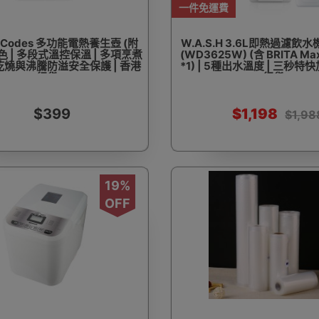
一件免運費
s Codes 多功能電熱養生壺 (附
W.A.S.H 3.6L即熱過濾飲水機 
白色 | 多段式溫控保溫 | 多項烹煮
(WD3625W) (含 BRITA M
防乾燒與沸騰防溢安全保護 | 香港
*1) | 5種出水溫度 | 三秒特快
行貨
行貨
$399
$1,198
$1,98
19%
OFF