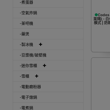
-煮蛋器
-空氣炸鍋
Code
茶隔) - 
模式 | 
-茶吧機
-藥煲
-製冰機
-豆漿機/破壁機
-迷你雪櫃
-雪櫃
-電動磨粉器
-電子燉鍋
-電煮鍋