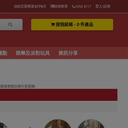
為您服務第
3775
天
結帳教學
3956 8117
登入/註冊
按我結帳 - 0 件產品
運動
娛樂及派對玩具
資訊分享
港觀塘實體店陳列室選購!