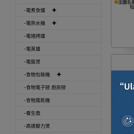
法國名家 
包
-電煮食爐
-電熱水機
-電燒烤爐
-電蒸爐
-電飯煲
-食物包裝機
-食物電子磅 廚房磅
-食物風乾機
一件免運
-養生壺
HICON
| 一天30
-高速壓力煲
動內部清洗