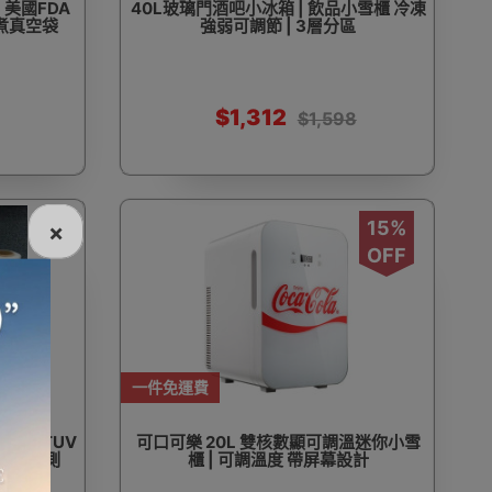
| 美國FDA
40L玻璃門酒吧小冰箱 | 飲品小雪櫃 冷凍
慢煮真空袋
強弱可調節 | 3層分區
$1,312
$1,598
15%
×
OFF
一件免運費
 卷 | TUV
可口可樂 20L 雙核數顯可調溫迷你小雪
證機構檢測
櫃 | 可調溫度 帶屏幕設計