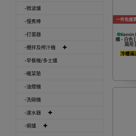
-微波爐
一件免運
電煮
-慢煮棒
-打蛋器
Kemi
櫃 - 白色
兩用 
-攪拌及榨汁機
冷暖兩
-早餐機/多士爐
-暖菜墊
-油煙機
-洗碗機
-濾水器
-焗爐