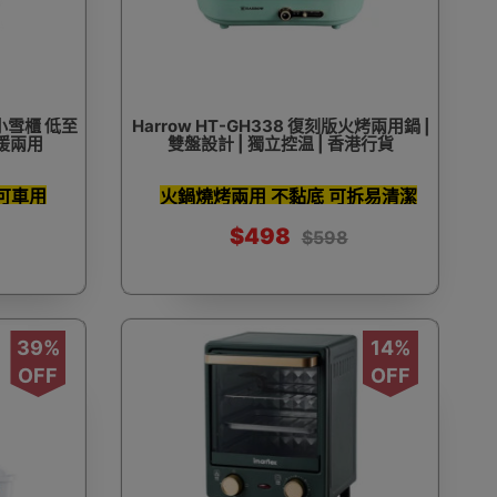
食物包裝機
食物電子磅 廚房磅
食物風乾機
你小雪櫃 低至
Harrow HT-GH338 復刻版火烤兩用鍋 |
冷暖兩用
雙盤設計 | 獨立控温 | 香港行貨
 可車用
火鍋燒烤兩用 不黏底 可拆易清潔
機
黑蒜機
$498
$598
39%
14%
OFF
OFF