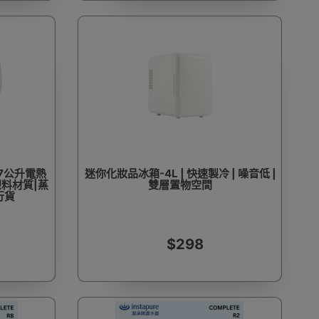
1.7公升電熱
迷你化妝品冰箱-4L | 快速製冷 | 噪音低 |
塑料材質|蒸
雙層置物空間
行貨
$298