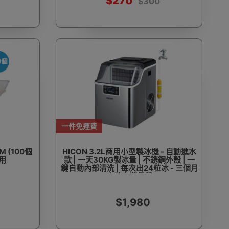
$270
$300
一件免運費
 (100個
HICON 3.2L商用小型製冰機 - 自動進水
專用
款 | 一天30KG製冰量 | 不鎸鋼外殼 | 一
鍵自動內部清洗 | 每次出24粒冰 - 三個月
本地自攜保養
$1,980