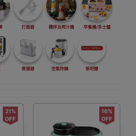
棒
打蛋器
攪拌及榨汁機
早餐機/多士爐
爐
煮蛋器
空氣炸鍋
茶吧機
21%
16%
櫃
電動磨粉器
電子燉鍋
電煮鍋
OFF
OFF