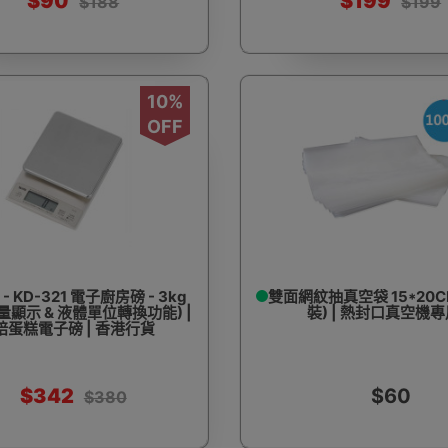
$90
$199
$188
$199
10%
OFF
 - KD-321 電子廚房磅 - 3kg
雙面網紋抽真空袋 15*20CM
微量顯示 & 液體單位轉換功能) |
裝) | 熱封口真空機
焙蛋糕電子磅 | 香港行貨
$342
$60
$380