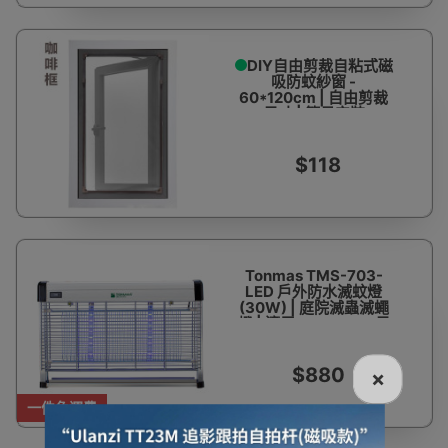
DIY自由剪裁自粘式磁
吸防蚊紗窗 -
60*120cm | 自由剪裁
尺寸 | 簡易安裝
$118
Tonmas TMS-703-
LED 戶外防水滅蚊燈
(30W) | 庭院滅蟲滅蠅
燈 | 適用1500-1700尺
範圍
$880
×
一件免運費