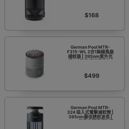
| 香港行貨 | 一年保養
$168
German Pool MTR-
F315-WL 2合1無線風扇
捕蚊器 | 395nm紫外光
誘蚊 | 強勁龍捲風吸蚊 |
無線摺疊涼風扇 | 香港行
貨
$499
German Pool MTR-
324 吸入式電擊滅蚊燈 |
395nm最佳誘蚊波長 |
900V強勁高壓電網秒殺
蚊蟲 | 香港行貨