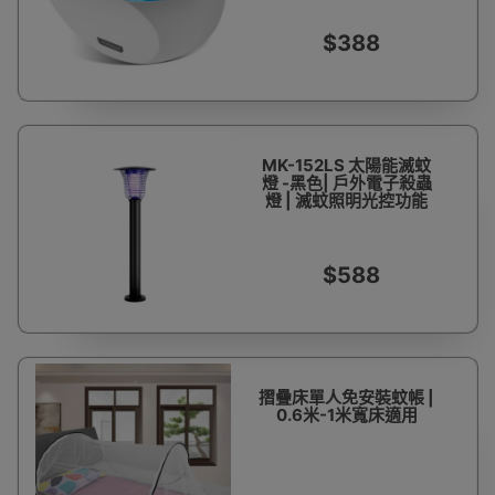
$388
MK-152LS 太陽能滅蚊
燈 -黑色| 戶外電子殺蟲
燈 | 滅蚊照明光控功能
$588
摺疊床單人免安裝蚊帳 |
0.6米-1米寬床適用