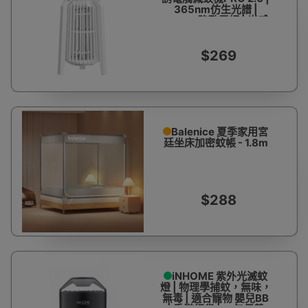
365nm仿生光譜 |
2000V強勁電網 | 光感
自動啟停 | 台式/落地/懸
掛三形態 | 香港行貨
$269
Balenice 夏季家用宮
廷坐床加密蚊帳 - 1.8m
$288
iNHOME 紫外光滅蚊
燈 | 物理學捕蚊，無味，
無毒 | 適合寵物 嬰兒BB