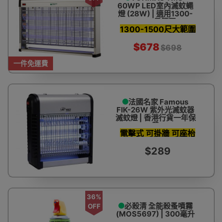
60WP LED室內滅蚊蠅
燈 (28W) | 適用1300-
1500尺範圍
1300-1500尺大範圍
滅蚊 可掛可站立
$678
$698
一件免運費
法國名家 Famous
FIK-26W 紫外光滅蚊器
滅蚊燈 | 香港行貨一年保
養
電擊式 可掛牆 可座枱
$289
36%
必殺清 全能殺蚤噴霧
OFF
(MOS5697) | 300毫升