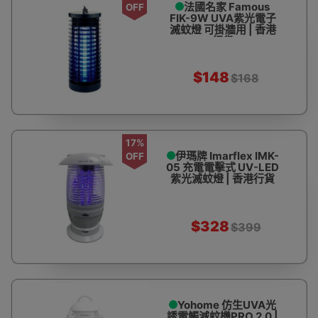
法國名家 Famous
OFF
FIK-9W UVA紫光電子
滅蚊燈 可掛牆用 | 香港
行貨
$148
$168
17%
伊瑪牌 Imarflex IMK-
OFF
05 充電電擊式 UV-LED
紫光滅蚊燈 | 香港行貨
$328
$399
Yohome 仿生UVA光
誘電觸減蚊機PRO 2.0 |