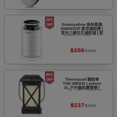
26%
Greenyellow 格林盈璐
OFF
GM965GP 家用滅蚊燈 |
室內三維仿生滅蚊器 | 配
備智能光控感應 - 白色
$359
$488
40%
Thermacell 懾蚊傘
OFF
THE-MR9W Lantern
XL 戶外驅蚊露營燈 |
225平方尺防蚊保護 | 升
級燈光功能 | 照明驅蚊兩
用
$237
$398