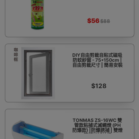
$56
$88
DIY自由剪裁自粘式磁吸
防蚊紗窗 - 75*150cm |
自由剪裁尺寸 | 簡易安裝
$128
TONMAS ZS-16WC 雙
管款粘捕式滅蠅燈 (PH
防爆款) |防爆誘捕 | 雙燈
管補蚊滅蚊燈