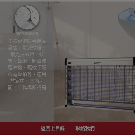
室內外驅蚊蟲設備
多款驅滅蚊蟲產品
發售，電滅蚊燈、
紫光捕蚊燈、蚊
帳、蚊網、超聲波
驅蚊機、驅蚊手環
或電蚊拍等，適用
於家中、室內房
間、工作場所或是
戶外露營。多款驅
蚊神器，為您提供
全方位的防蚊保
護，遠離蚊蟲困
擾。
返回上目錄
聯絡我們
室內外驅蚊蟲設備