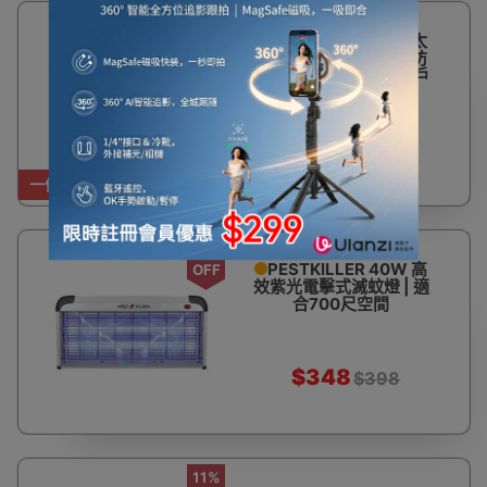
TONMAS TMS-205 太
陽能充電LED滅蚊燈 |防
風防浸立式腳架 | 防水戶
外適用
$1,698
一件免運費
12%
PESTKILLER 40W 高
OFF
效紫光電擊式滅蚊燈 | 適
合700尺空間
$348
$398
11%