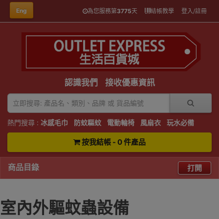
Eng
為您服務第
3775
天
結帳教學
登入/註冊
認識我們
接收優惠資訊
熱門搜尋 :
冰感毛巾
防蚊驅蚊
電動輪椅
風扇衣
玩水必備
按我結帳 - 0 件產品
商品目錄
打開
室內外驅蚊蟲設備