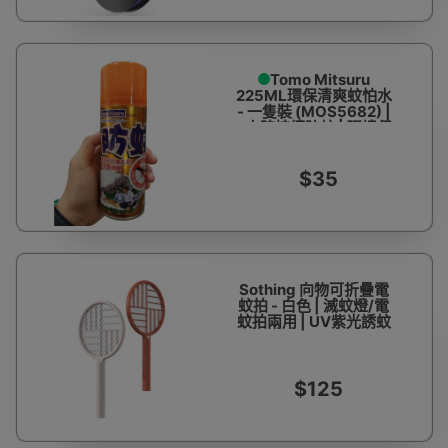
Tomo Mitsuru
225ML環保清爽蚊怕水
- 一隻裝 (MOS5682) |
8小時持續防蚊 | 環境保
護
$35
Sothing 向物可折疊電
蚊拍 - 白色 | 滅蚊燈/電
蚊拍兩用 | UV紫光誘蚊
$125