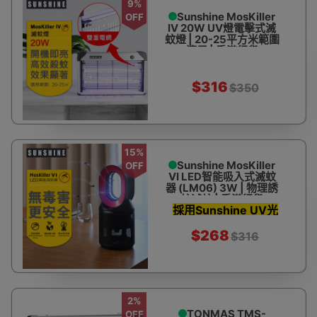
9%
Sunshine MosKiller
OFF
IV 20W UV燈電擊式滅
蚊燈 | 20-25平方米範圍
適用 | 香港行貨
$316
$350
15%
Sunshine MosKiller
OFF
VI LED智能吸入式滅蚊
器 (LM06) 3W | 物理誘
蚊滅蚊 | 香港行貨
採用Sunshine UV光
管
$268
$316
2%
TONMAS TMS-
OFF