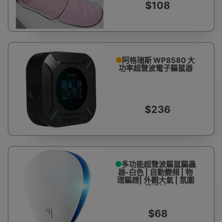
$108
阿格瑞斯 WP8580 大
功率超聲波電子驅鼠器
$236
多功能超聲波驅鼠驅蟲
器-白色 | 自動變頻 | 物
理驅趕| 外觀大氣 | 氛圍
燈設計
$68