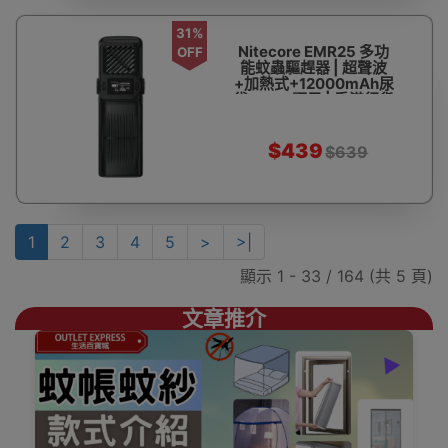
31%
Nitecore EMR25 多功
OFF
能蚊蟲驅趕器 | 超聲波
+加熱式+12000mAh尿
袋 OLED顯示 | 香港行貨
$439
$639
1
2
3
4
5
>
>|
顯示 1 - 33 / 164 (共 5 頁)
文章推介