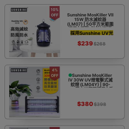
10%
Sunshine MosKiller VII
OFF
15W 防水滅蚊器
(LM07) | 50平方米範圍
適用 | 電擊式滅蚊燈|香
採用Sunshine UV光
港行貨
管
$239
$268
4%
Sunshine MosKiller
OFF
IV 30W UV燈電擊式滅
蚊燈 (LM04Y) | 90-
100平方米範圍適用 | 香
港行貨
$380
$398