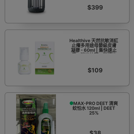
$399
Healthive 天然抗敏消紅
止癢多用途母嬰級皮膚
凝膠 - 60ml | 集快速止
癢、消炎抗菌、消紅抗
敏、深層保濕、蚊叮修
護等多種功能 | 香港行貨
$109
MAX-PRO DEET 清爽
蚊怕水 120ml | DEET
25%
$38