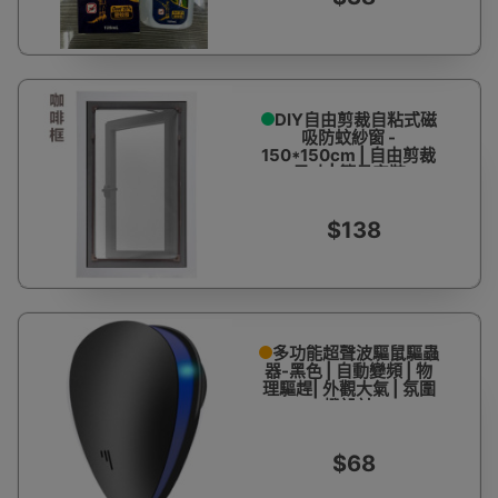
DIY自由剪裁自粘式磁
吸防蚊紗窗 -
150*150cm | 自由剪裁
尺寸 | 簡易安裝
$138
多功能超聲波驅鼠驅蟲
器-黑色 | 自動變頻 | 物
理驅趕| 外觀大氣 | 氛圍
燈設計
$68