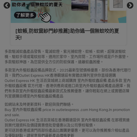
[捕蚊燈有用嗎?]正確使用紫光捕蚊燈,唔洗再俾蚊
咬!
多款驅滅蚊蟲產品發售，電滅蚊燈、紫光捕蚊燈、蚊帳、蚊網、超聲波驅蚊
機、驅蚊手環或電蚊拍等，適用於家中、室內房間、工作場所或是戶外露營。
多款驅蚊神器，為您提供全方位的防蚊保護，遠離蚊蟲困擾。
多款室內外驅蚊蟲設備品牌款式，2025最新型號價格優惠，部份為香港代理行
貨，我們Outlet Express HK香港觀塘設有實體店陳列室供你直接選購
Outlet Express HK 生活百貨城網上商城購買 室內外驅蚊蟲設備 產品多款 室內
外驅蚊蟲設備 官方代理、香港供應商或進口商室內外驅蚊蟲設備產品選擇，我
們有多款室內外驅蚊蟲設備最新款式及推薦優惠，讓你輕鬆在網上或實體店陳
列室選購目標室內外驅蚊蟲設備產品
如網站未及時更新資料，歡迎與我們聯絡。
Buy 室內外驅蚊蟲設備 price in outletexpress .com Hong Kong.In promotion
and sale.
Outlet Express HK 生活百貨城在香港觀塘提供 室內外驅蚊蟲設備 在那裡買邊
到買代理資料及價錢實惠借批發優惠以及公司學校報價，
更可送到香港或澳門而部份產品比團購更優惠，更可以為你推薦推介相似產品
及優點缺點，請留意我們最新產品價格更新