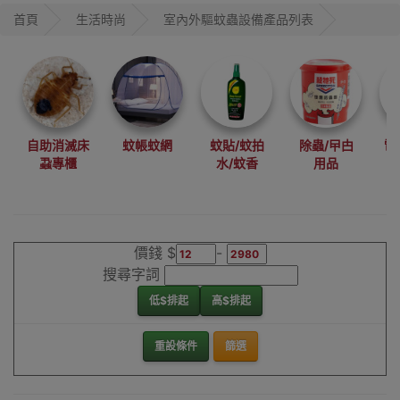
首頁
生活時尚
室內外驅蚊蟲設備產品列表
自助消滅床
蚊帳蚊網
蚊貼/蚊拍
除蟲/曱甴
電
蝨專櫃
水/蚊香
用品
價錢 $
-
搜尋字詞
低$排起
高$排起
重設條件
篩選