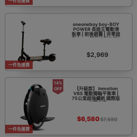
一件免運費
oneoneboy boy-BOY
POWER 長途王電動滑
板車 | 前後避震 | 非零啟
動 | APP智能檢測車輛 |
香港行貨 | 一年保養
$2,969
一件免運費
14%
【升級款】 Inmotion
OFF
V8S 電動獨輪平衡車 |
75公里超強續航 國際版
- 訂購產品
$6,580
$7,680
一件免運費