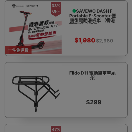
33%
SAVEWO DASH F
OFF
Portable E-Scooter 便
攜型電動滑板車 （香港
國際版）| 通過EN17128
電動載具認證 |香港行貨
$1,980
$2,980
一件免運費
Fiido D11 電動單車車尾
架
$299
47%