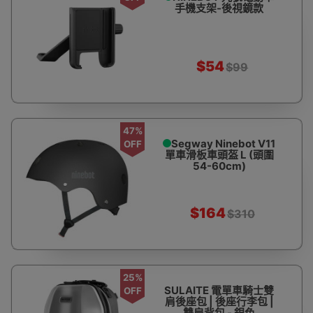
手機支架-後視鏡款
$54
$99
47%
Segway Ninebot V11
OFF
單車滑板車頭盔 L (頭圍
54-60cm)
$164
$310
25%
SULAITE 電單車騎士雙
OFF
肩後座包 | 後座行李包 |
雙肩背包 - 銀色