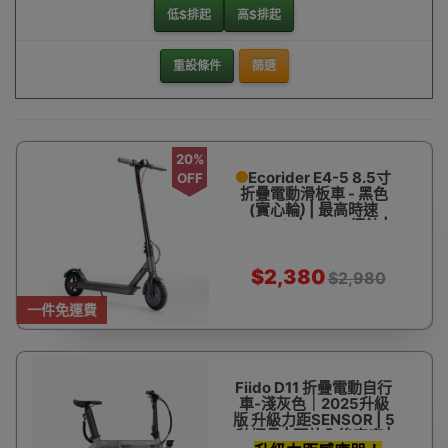
低$排起
高$排起
重設條件
篩選
20%
Ecorider E4-5 8.5寸
OFF
折疊電動滑板車 - 黑色
(實心輪) | 最高時速
25km/h | 30km續航 |
電池MSDS認證【一件
包郵】【設陳列試玩】
$2,380
$2,980
一件免運費
Fiido D11 折疊電動自行
車-淺灰色｜2025升級
版 升級力距SENSOR | 5
秒摺疊 | 可放入後車廂 |