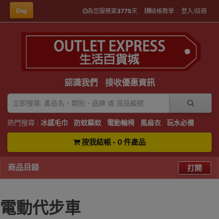
Eng
為您服務第
3775
天
結帳教學
登入/註冊
認識我們
接收優惠資訊
熱門搜尋 :
冰感毛巾
防蚊驅蚊
電動輪椅
風扇衣
玩水必備
按我結帳 - 0 件產品
商品目錄
打開
電動代步車