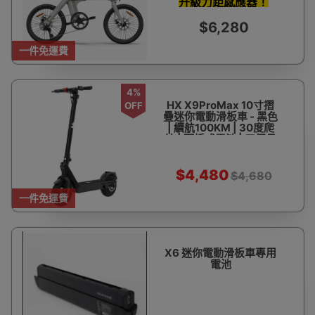
升級力距感應器！
三個月保養【官方授權
銷售商】
$6,280
一件免運費
4%
HX X9ProMax 10寸摺
OFF
疊迷你電動滑板車 - 黑色
| 續航100KM | 30度爬
坡 | 可拆式電池 | 三個月
保養 【官方授權香港代
理銷售】
$4,480
$4,680
一件免運費
X6 迷你電動滑板車專用
電池