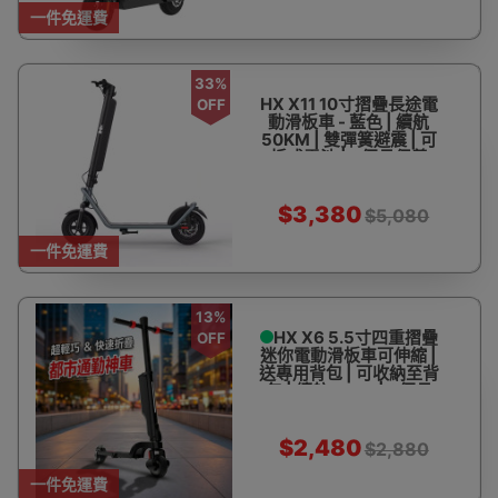
一件免運費
33%
HX X11 10寸摺疊長途電
OFF
動滑板車 - 藍色 | 續航
50KM | 雙彈簧避震 | 可
拆式電池 | 3個月保養
【官方授權香港代理銷
售】
$3,380
$5,080
一件免運費
13%
HX X6 5.5寸四重摺疊
OFF
迷你電動滑板車可伸縮 |
送專用背包 | 可收納至背
包 | 續航15KM | 3個月
保養 【官方授權香港代
理銷售】【設陳列試
玩】
$2,480
$2,880
一件免運費