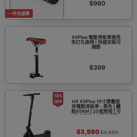
$980
一件免運費
X9Plus 電動滑板車通用
免打孔座椅 | 快速安裝可
調節
$399
14%
HX X9Plus 10寸摺疊迷
OFF
你電動滑板車 - 黑色 | 續
航65KM | 25度爬坡 | 可
拆式電池 | 三個月保養
【官方授權香港代理銷
售】
$3,980
$4,680