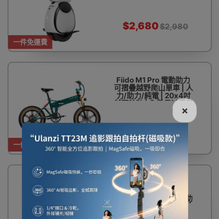
平衝設計 | 續航15公里
｜ 快速上手
$2,680
$2,980
一件免運費
Fiido M1 Pro 電動助力
可摺疊越野爬山單車 | 人
力/助力/純電 | 20x4吋
越野輪胎 | 全懸吊減震器
×
【官方授權銷售商】
$6,500
一件免運費
DAHON大行 UNIO
E20-20" 電動單車
(KEA093CM) | 人力/助
力模式 | 中置驅動電機 |
香港行貨 | 6 個月保養