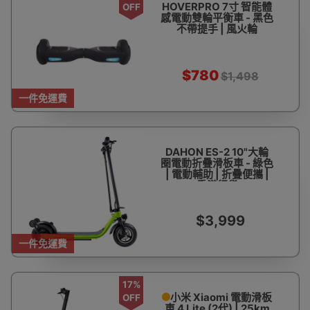
HOVERPRO 7寸 智能體
OFF
感電動雙輪平衡車 - 黑色
不帶提手 | 風火輪
HOVERBOARD
$780
$1,498
一件免運費
DAHON ES-2 10"大輪
圈電動折疊滑板車 - 綠色
| 電動輔助 | 折疊便攜 |
香港行貨
$3,999
一件免運費
17%
小米 Xiaomi 電動滑板
OFF
車 4 Lite (2代) | 25km