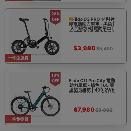
26%
Fiido D3 PRO 14吋迷
OFF
你電動助力單車 - 黑色 |
入門級款式|電動單車 |
車柄可摺 | 隱藏式電池 |
人力/助力/純電【官方授
權銷售商】
$3,980
$5,450
一件免運費
18%
Fiido C11 Pro City 電動
OFF
助力單車 - 綠色 | 65 英
里超長續航 | 499.2Wh
可拆卸電池 | 7速變速適
配多地形 | 前叉減震設計
- 訂購產品
$7,980
$9,800
一件免運費