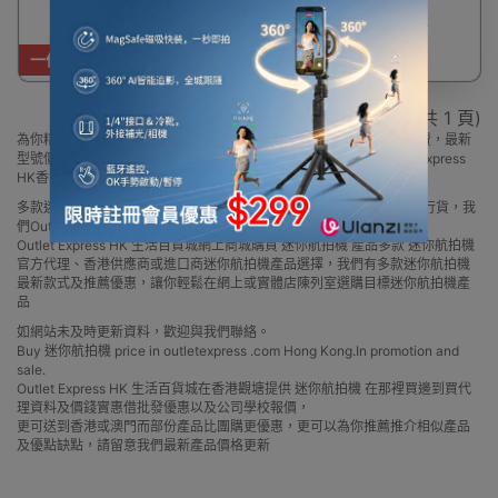
$2,280
$2,480
一件免運費
顯示 1 - 3 / 3 (共 1 頁)
為你精選 迷你航拍機 多品牌款式，總有一款岩心水，買滿$600免運費，最新
型號價格優惠要邊款就邊款，部份更是香港代理行貨，歡迎到Outlet Express
HK香港觀塘實體店陳列室選購!
多款迷你航拍機品牌款式，2025最新型號價格優惠，部份為香港代理行貨，我
們Outlet Express HK香港觀塘設有實體店陳列室供你直接選購
Outlet Express HK 生活百貨城網上商城購買 迷你航拍機 產品多款 迷你航拍機
官方代理、香港供應商或進口商迷你航拍機產品選擇，我們有多款迷你航拍機
最新款式及推薦優惠，讓你輕鬆在網上或實體店陳列室選購目標迷你航拍機產
品
如網站未及時更新資料，歡迎與我們聯絡。
Buy 迷你航拍機 price in outletexpress .com Hong Kong.In promotion and
sale.
Outlet Express HK 生活百貨城在香港觀塘提供 迷你航拍機 在那裡買邊到買代
理資料及價錢實惠借批發優惠以及公司學校報價，
更可送到香港或澳門而部份產品比團購更優惠，更可以為你推薦推介相似產品
及優點缺點，請留意我們最新產品價格更新