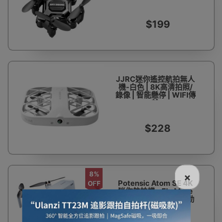
$199
JJRC迷你遙控航拍無人
機-白色 | 8K高清拍照/
錄像 | 智能懸停 | WIFI傳
輸
$228
8%
×
Potensic Atom SE 4K
OFF
迷你航拍機 - Fly More
Combo | <249g | 自動
返航