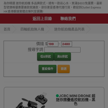
為你精選 迷你航拍機 多品牌款式，總有一款岩心水，買滿$600免運費，最新
型號價格優惠要邊款就邊款，部份更是香港代理行貨，歡迎到Outlet Express
HK香港觀塘實體店陳列室選購!
返回上目錄
聯絡我們
首頁
四軸航拍無人機
迷你航拍機產品列表
價錢 $
-
搜尋字詞
低$排起
高$排起
重設條件
篩選
JCRC MINI DRONE 超
迷你摺疊遙控航拍機 - 黑
色