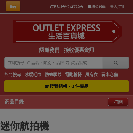
Eng
為您服務第
3772
天
結帳教學
登入/註冊
認識我們
接收優惠資訊
熱門搜尋 :
冰感毛巾
防蚊驅蚊
電動輪椅
風扇衣
玩水必備
按我結帳 - 0 件產品
商品目錄
打開
迷你航拍機