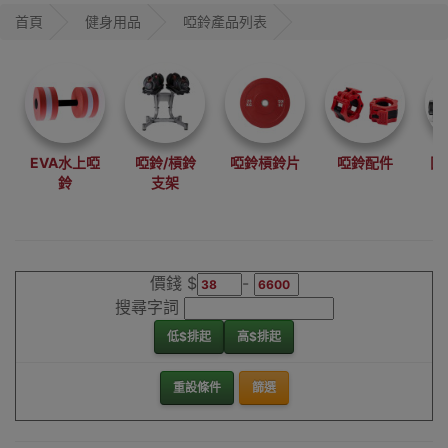
首頁
健身用品
啞鈴產品列表
EVA水上啞
啞鈴/槓鈴
啞鈴槓鈴片
啞鈴配件
固
鈴
支架
價錢 $
-
搜尋字詞
低$排起
高$排起
重設條件
篩選