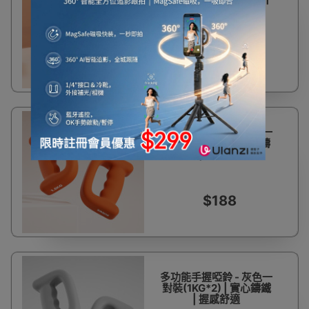
2.5-5kg可調節重量
$229
多功能手握啞鈴 - 橙色一
對裝(1.5KG*2) | 實心鑄
鐵 | 握感舒適
$188
多功能手握啞鈴 - 灰色一
對裝(1KG*2) | 實心鑄鐵
| 握感舒適