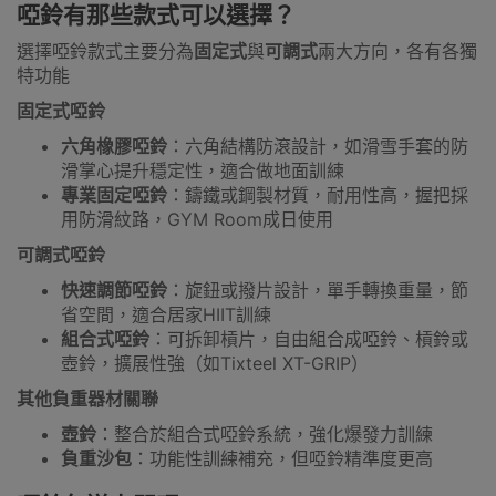
啞鈴有那些款式可以選擇？
選擇啞鈴款式主要分為
固定式
與
可調式
兩大方向，各有各獨
特功能
固定式啞鈴
六角橡膠啞鈴
：六角結構防滾設計，如滑雪手套的防
滑掌心提升穩定性，適合做地面訓練
專業固定啞鈴
：鑄鐵或鋼製材質，耐用性高，握把採
用防滑紋路，GYM Room成日使用
可調式啞鈴
快速調節啞鈴
：旋鈕或撥片設計，單手轉換重量，節
省空間，適合居家HIIT訓練
組合式啞鈴
：可拆卸槓片，自由組合成啞鈴、槓鈴或
壺鈴，擴展性強（如Tixteel XT-GRIP）
其他負重器材關聯
壺鈴
：整合於組合式啞鈴系統，強化爆發力訓練
負重沙包
：功能性訓練補充，但啞鈴精準度更高