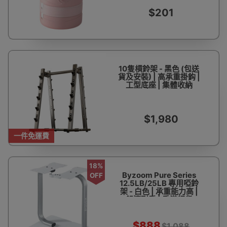
$201
10隻槓鈴架 - 黑色 (包送
貨及安裝) | 高承重掛鈎 |
工型底座 | 集體收納
$1,980
一件免運費
18%
Byzoom Pure Series
OFF
12.5LB/25LB 專用啞鈴
架 - 白色 | 承重能力高 |
舒適耐看 | 香港行貨
$888
$1,088