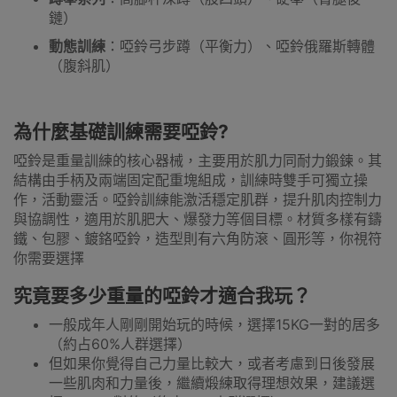
鏈）
動態訓練
：啞鈴弓步蹲（平衡力）、啞鈴俄羅斯轉體
（腹斜肌）
為什麼基礎訓練需要啞鈴?
啞鈴是重量訓練的核心器械，主要用於肌力同耐力鍛鍊。其
結構由手柄及兩端固定配重塊組成，訓練時雙手可獨立操
作，活動靈活。啞鈴訓練能激活穩定肌群，提升肌肉控制力
與協調性，適用於肌肥大、爆發力等個目標。材質多樣有鑄
鐵、包膠、鍍鉻啞鈴，造型則有六角防滾、圓形等，你視符
你需要選擇
究竟要多少重量的啞鈴才適合我玩？
一般成年人剛剛開始玩的時候，選擇15KG一對的居多
（約占60%人群選擇）
但如果你覺得自己力量比較大，或者考慮到日後發展
一些肌肉和力量後，繼續煅練取得理想效果，建議選