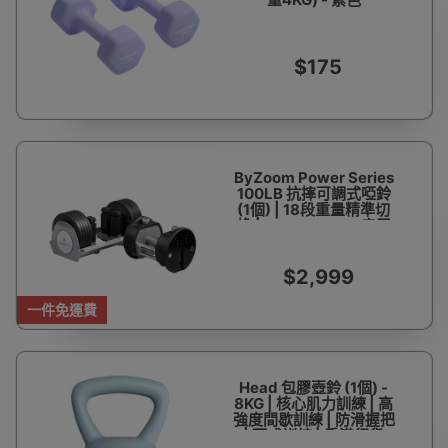
$175
ByZoom Power Series
100LB 抗摔可調式啞鈴
(1個) | 18段重量精準切
換 | All-Level Flat扁平
槓片技術 | 香港行貨
$2,999
一件免運費
Head 包膠壺鈴 (1個) -
8KG | 核心肌力訓練 | 高
強度間歇訓練 | 防滑握把
| 硬式訓練 | 香港行貨