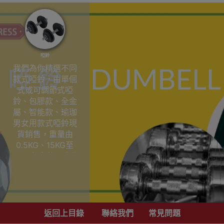
啞鈴
我們為你精選不同
款式啞鈴，由單個
式或可調節式啞
鈴、包膠款、全金
屬、智能款、瑜珈
男女用款式啞鈴現
貨銷售，重量由
0.5KG、15KG至
50KG都有能配合你
啞鈴訓練組合，部
份啞鈴更有組合套
裝特價優惠更可以
到陳列室參觀選購
返回上目錄
聯絡我們
常見問題
啞鈴