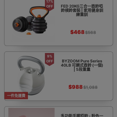
17%
FED 20KG三合一壺鈴啞
OFF
鈴槓鈴套裝 | 家用健身訓
練重訓
$468
$568
9%
BYZOOM Pure Series
OFF
40LB 可調式壺鈴 (一個)
| 5段重量
$988
$1,088
一件免運費
多功能手握啞鈴 - 粉色一