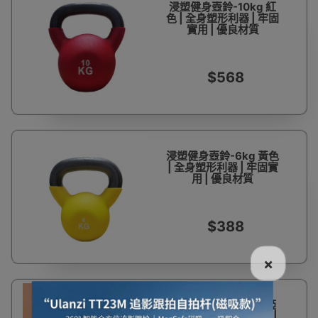
浸塑健身壺鈴-10kg 紅
色 | 全身塑形利器 | 牢固
實用 | 優良材質
$568
浸塑健身壺鈴-6kg 黃色
| 全身塑形利器 | 牢固實
用 | 優良材質
$388
×
家用健身二合一壺鈴啞
鈴 - 粉灰色 | 一鈴兩用 |