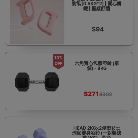
對裝(0.5KG*2) | 實心鑄
鐵 | 握感舒適
$94
10%
六角實心包膠啞鈴 (單
OFF
個) - 8KG
$271
$302
HEAD 2KGx2浸塑女士
瑜伽健身啞鈴 (一對裝總
重4KG) - 紫色