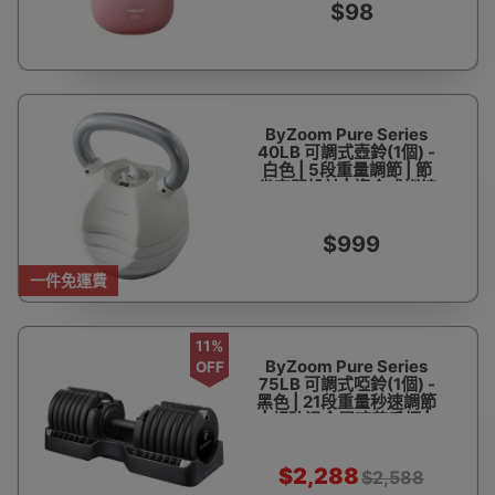
$98
ByZoom Pure Series
40LB 可調式壺鈴(1個) -
白色 | 5段重量調節 | 節
省空間設計 | 複合式訓練
| 防滑握把 | 香港行貨
$999
一件免運費
11%
ByZoom Pure Series
OFF
75LB 可調式啞鈴(1個) -
黑色 | 21段重量秒速調節
| 超防滑金屬咬花手柄 |
專用收納底座 | 香港行貨
$2,288
$2,588