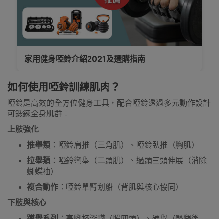
家用健身啞鈴介紹2021及選購指南
如何使用啞鈴訓練肌肉？
啞鈴是高效的全方位健身工具，配合啞鈴透過多元動作設計
可鍛鍊全身肌群：
上肢強化
推舉類
：啞鈴肩推（三角肌）、啞鈴臥推（胸肌）
拉舉類
：啞鈴彎舉（二頭肌）、過頭三頭伸展（消除
蝴蝶袖）
複合動作
：啞鈴單臂划船（背肌與核心協同）
下肢與核心
蹲舉系列
：高腳杯深蹲（股四頭）、硬舉（臀腿後