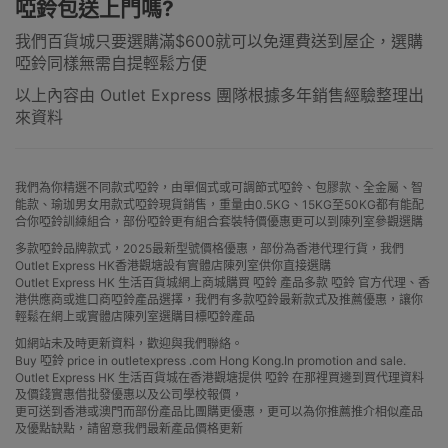
啞鈴包送上門嗎?
我們百貨城只要選購滿$600就可以免運費送到屋企，選購
啞鈴同樣無需自提輕鬆方便
以上內容由 Outlet Express 團隊根據多年銷售經驗整理出
來資料
我們為你精選不同款式啞鈴，由單個式或可調節式啞鈴、包膠款、全金屬、智
能款、瑜珈男女用款式啞鈴現貨銷售，重量由0.5KG、15KG至50KG都有能配
合你啞鈴訓練組合，部份啞鈴更有組合套裝特價優惠更可以到陳列室參觀選購
多款啞鈴品牌款式，2025最新型號價格優惠，部份為香港代理行貨，我們
Outlet Express HK香港觀塘設有實體店陳列室供你直接選購
Outlet Express HK 生活百貨城網上商城購買 啞鈴 產品多款 啞鈴 官方代理、香
港供應商或進口商啞鈴產品選擇，我們有多款啞鈴最新款式及推薦優惠，讓你
輕鬆在網上或實體店陳列室選購目標啞鈴產品
如網站未及時更新資料，歡迎與我們聯絡。
Buy 啞鈴 price in outletexpress .com Hong Kong.In promotion and sale.
Outlet Express HK 生活百貨城在香港觀塘提供 啞鈴 在那裡買邊到買代理資料
及價錢實惠借批發優惠以及公司學校報價，
更可送到香港或澳門而部份產品比團購更優惠，更可以為你推薦推介相似產品
及優點缺點，請留意我們最新產品價格更新