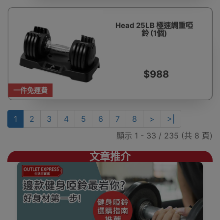
Head 25LB 極速調重啞
鈴 (1個)
$988
一件免運費
1
2
3
4
5
6
7
8
>
>|
顯示 1 - 33 / 235 (共 8 頁)
文章推介