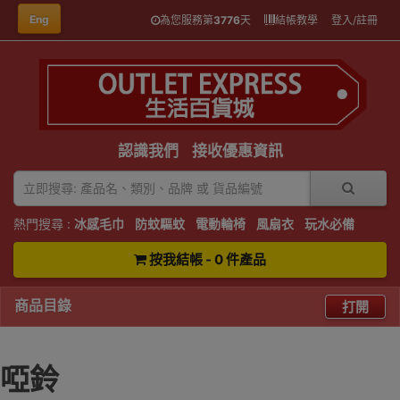
Eng
為您服務第
3776
天
結帳教學
登入/註冊
認識我們
接收優惠資訊
熱門搜尋 :
冰感毛巾
防蚊驅蚊
電動輪椅
風扇衣
玩水必備
按我結帳 - 0 件產品
商品目錄
打開
啞鈴