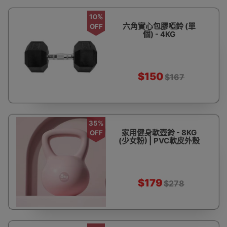
10%
六角實心包膠啞鈴 (單
OFF
個) - 4KG
$150
$167
35%
家用健身軟壺鈴 - 8KG
OFF
(少女粉) | PVC軟皮外殼
$179
$278