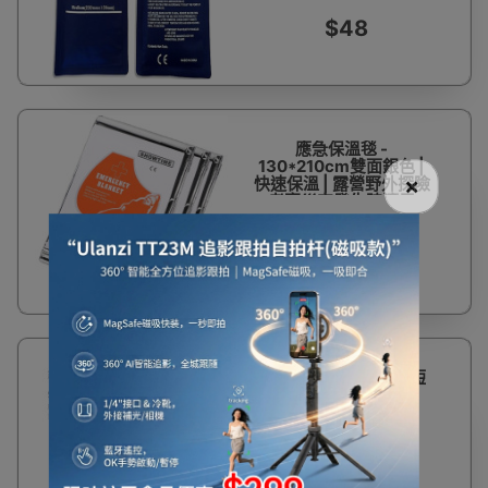
$48
應急保溫毯 -
130*210cm雙面銀色 |
×
快速保溫 | 露營野外探險
考察災害發生時適用
$35
Pelliot 戶外緊急求生短
款口哨 - 灰色
$24