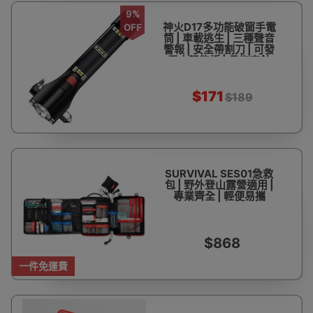
9%
神火D17多功能破窗手電
OFF
筒 | 車載逃生 | 三種聲音
警報 | 安全帶割刀 | 可發
電太陽能板 | 具指南針
$171
$189
SURVIVAL SES01急救
包 | 野外登山露營適用 |
專業齊全 | 輕便易攜
$868
一件免運費