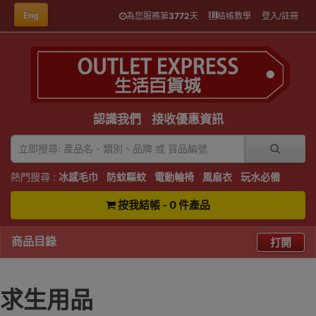
Eng
為您服務第
3772
天
結帳教學
登入/註冊
認識我們
接收優惠資訊
熱門搜尋 :
冰感毛巾
防蚊驅蚊
電動輪椅
風扇衣
玩水必備
按我結帳 - 0 件產品
商品目錄
打開
求生用品