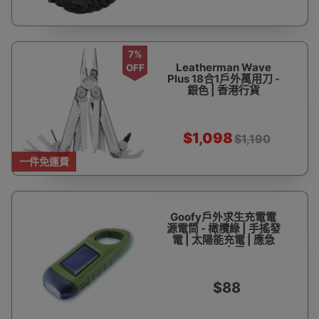
7%
Leatherman Wave
OFF
Plus 18合1戶外萬用刀 -
銀色 | 香港行貨
$1,098
$1,190
一件免運費
Goofy戶外求生充電電
源電筒 - 橄欖綠 | 手搖發
電 | 太陽能充電 | 應急
USB充電
$88