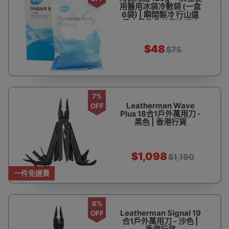
用醫用冰袋冷敷袋 (一盒
6袋) | 瞬間製冷 行山遠
足中暑急救必備冷凍冰
包
$48
$75
7%
Leatherman Wave
OFF
Plus 18合1戶外萬用刀 -
黑色 | 香港行貨
$1,098
$1,190
一件免運費
6%
Leatherman Signal 19
OFF
合1戶外萬用刀 - 沙色 |