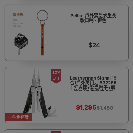
Pelliot 戶外緊急求生長
款口哨 - 橙色
$24
12%
Leatherman Signal 19
OFF
合1戶外萬用刀 832265
| 打火棒+緊急哨子+磨
刀器 | 附尼龍保護套
$1,295
$1,480
一件免運費