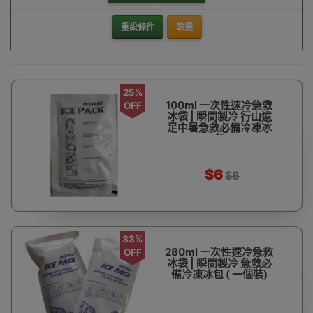
重設條件
篩選
25%
100ml 一次性速冷急救
OFF
冰袋 | 瞬間製冷 行山遠
足中暑急救必備冷凍冰
包
$6
$8
33%
280ml 一次性速冷急救
OFF
冰袋 | 瞬間製冷 急救必
備冷凍冰包 ( 一個裝)