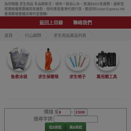
為你精選 求生用品 多品牌款式，總有一款岩心水，買滿$600免運費，最新型
號價格優惠要邊款就邊款，部份更是香港代理行貨，歡迎到Outlet Express HK
香港觀塘實體店陳列室選購!
返回上目錄
聯絡我們
首頁
行山越野
求生用品產品列表
急救冰袋
求生保暖毯
求生哨子
萬用類工具
價錢 $
-
搜尋字詞
低$排起
高$排起