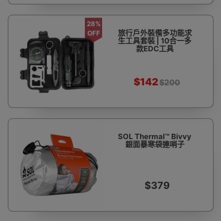
28%
旅行戶外裝備多功能求
OFF
生工具套裝 | 10合一多
款EDC工具
$142
$200
SOL Thermal™ Bivvy
銀面暴寒袋連哨子
$379