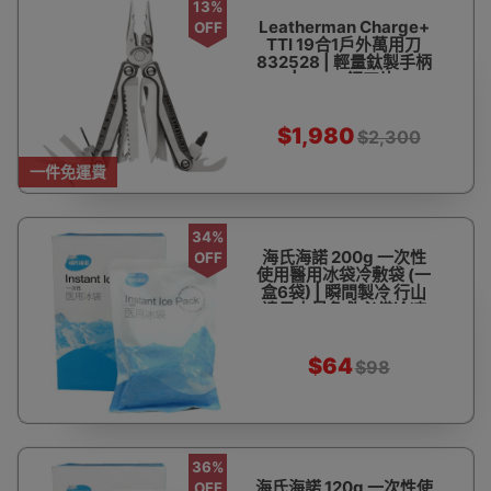
13%
Leatherman Charge+
OFF
TTI 19合1戶外萬用刀
832528 | 輕量鈦製手柄
| S30V鋼刀片
$1,980
$2,300
一件免運費
34%
海氏海諾 200g 一次性
OFF
使用醫用冰袋冷敷袋 (一
盒6袋) | 瞬間製冷 行山
遠足中暑急救必備冷凍
冰包
$64
$98
36%
海氏海諾 120g 一次性使
OFF