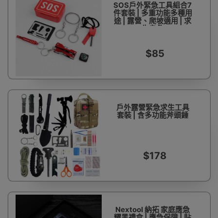
SOS戶外緊急工具組合7
件套裝 | 多重功能多種用
途 | 露營、爬坡適用 | 求
生自救
$85
戶外露營緊急求生工具
套裝 | 含多功能斧頭錘
$178
Nextool 納拓 家庭應急
耀黑禮盒 | 應急保障 | 貼