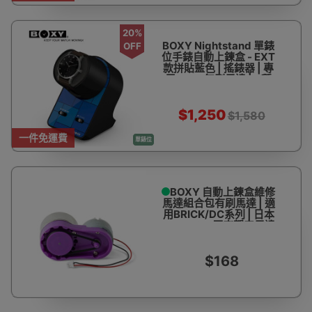
20%
BOXY Nightstand 單錶
OFF
位手錶自動上鍊盒 - EXT
款拼貼藍色 | 搖錶器 | 專
用BLDC無刷馬達 | 4種
轉速設定 | 台灣製造 - 香
港代理一年保用
$1,250
$1,580
一件免運費
單錶位
BOXY 自動上鍊盒維修
馬達組合包有刷馬達 | 適
用BRICK/DC系列 | 日本
MABUCHI原廠靜音馬達
| 有刷馬達 皮帶傳動系統
| 香港行貨
$168