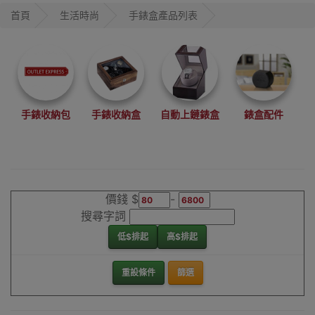
善存放你的手錶
首頁
生活時尚
手錶盒產品列表
更有適合多個品
牌，例如，勞力士
Rolex、精工
Seiko、Grand
Seiko、星辰
Citizen、東方
手錶收納包
手錶收納盒
自動上鏈錶盒
錶盒配件
Orient等品牌使用
錶盒
觀塘設有陳列室錶
盒專櫃，歡迎參觀
價錢 $
-
選購及了解，所有
搜尋字詞
自動上鍊錶盒均設
低$排起
高$排起
有一年產品保養。
如有查詢歡迎向我
重設條件
篩選
們客服人員聯絡了
解。