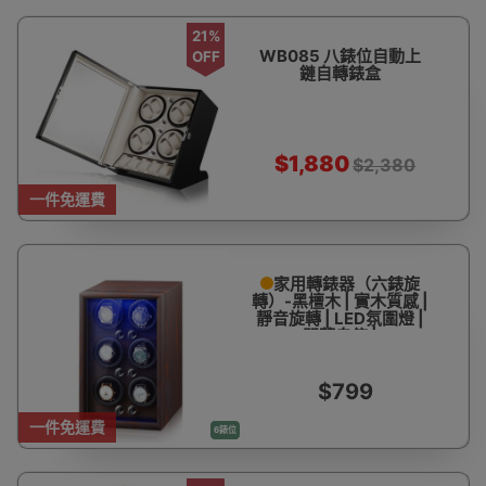
手錶盒
21%
WB085 八錶位自動上
OFF
鏈自轉錶盒
$1,880
$2,380
一件免運費
家用轉錶器（六錶旋
轉）-黑檀木 | 實木質感 |
靜音旋轉 | LED氛圍燈 |
開蓋自停 |
22×18×36cm
$799
一件免運費
6錶位