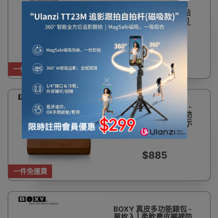
BOXY DC-02D S/DC
雙個手錶自動上鍊盒(貼
皮款) - 黑色 | 三種方向
模式 (順/逆/雙向) | 光電
感應精準歸位 | 台灣製造
- 香港代理一年保用
$2,575
一件免運費
2錶位
BOXY 真皮多功能錶包 -
三枚入 | 柔軟麂皮襯裡防
刮傷 | 可平放可直立展示
| 輕巧便攜 | 旅行收納 |
香港行貨
$885
一件免運費
BOXY 真皮多功能錶包 -
單枚入 | 柔軟麂皮襯裡防