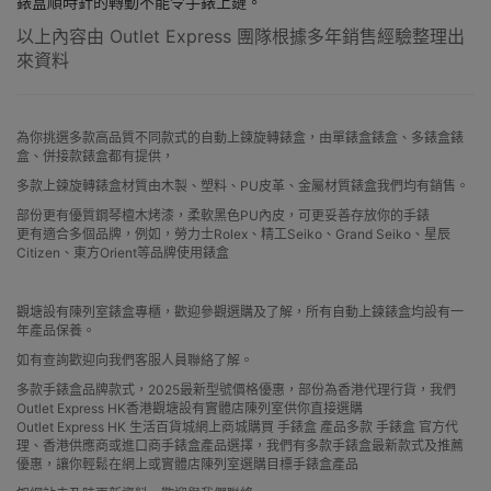
錶盒順時針的轉動不能令手錶上鏈。
以上內容由 Outlet Express 團隊根據多年銷售經驗整理出
來資料
為你挑選多款高品質不同款式的自動上鍊旋轉錶盒，由單錶盒錶盒、多錶盒錶
盒、併接款錶盒都有提供，
多款上鍊旋轉錶盒材質由木製、塑料、PU皮革、金屬材質錶盒我們均有銷售。
部份更有優質鋼琴檀木烤漆，柔軟黑色PU內皮，可更妥善存放你的手錶
更有適合多個品牌，例如，勞力士Rolex、精工Seiko、Grand Seiko、星辰
Citizen、東方Orient等品牌使用錶盒
觀塘設有陳列室錶盒專櫃，歡迎參觀選購及了解，所有自動上鍊錶盒均設有一
年產品保養。
如有查詢歡迎向我們客服人員聯絡了解。
多款手錶盒品牌款式，2025最新型號價格優惠，部份為香港代理行貨，我們
Outlet Express HK香港觀塘設有實體店陳列室供你直接選購
Outlet Express HK 生活百貨城網上商城購買 手錶盒 產品多款 手錶盒 官方代
理、香港供應商或進口商手錶盒產品選擇，我們有多款手錶盒最新款式及推薦
優惠，讓你輕鬆在網上或實體店陳列室選購目標手錶盒產品