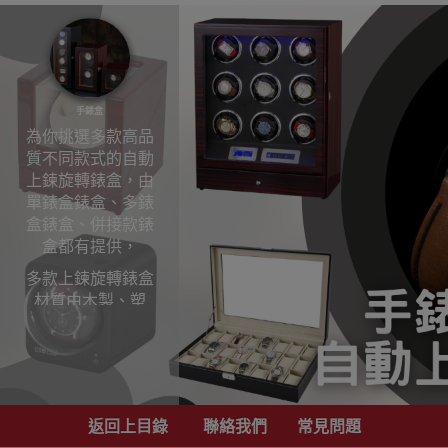
手錶盒
為你挑選多款高品
質不同款式的自動
上鍊旋轉錶盒，由
單錶盒錶盒、多錶
盒錶盒、併接款錶
盒都有提供，
多款上鍊旋轉錶盒
材質由木製、塑
料、PU皮革、金屬
材質錶盒我們均有
銷售。
部份更有優質鋼琴
檀木烤漆，柔軟黑
返回上目錄
聯絡我們
常見問題
色PU內皮，可更妥