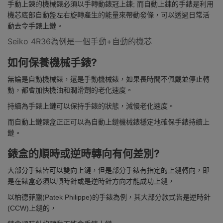
手動上鍊的機械錶必須以手轉動錶冠上鍊; 而自動上鍊的手錶是利用
機芯底部自動盤左右旋轉產生的能量來帶動發條，
可以透過日常活
動去令手錶上鏈。
Seiko 4R36為例是一個手動+自動的機芯
如何保養機械手錶?
無論是自動機械錶，還是手動機械錶，如果長時間不佩戴並停止轉
動，都會加快機油和潤滑劑的老化速度。
持續為手錶上鏈可以保持手錶的狀態，減慢老化速度。
而自動上鏈錶盒正正可以為自動上鏈機械錶穩定地確保手錶持續上
鏈。
錶盒的順時或逆時轉向有何差別?
大部分手錶皆可以雙向上鏈，但是部分手錶有指定的上鏈轉向，即
是在錶盒必須以順時針或是逆時針方向才能成功上鏈，
以柏德菲臘(Patek Philippe)的手錶為例，其大部分款式皆是逆時針
(CCW)上鏈的，