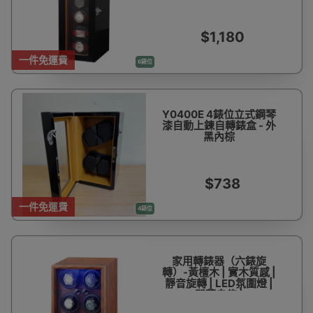
$1,180
一件免運費
6錶位
Y0400E 4錶位立式鋼琴
漆自動上鍊自轉錶盒 - 外
黑內棕
$738
一件免運費
4錶位
家用轉錶器（六錶旋
轉）-黃檀木 | 實木質感 |
靜音旋轉 | LED氛圍燈 |
開蓋自停 |
22×18×36cm