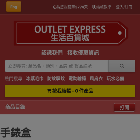
Eng
為您服務第
3774
天
結帳教學
登入/註冊
認識我們
接收優惠資訊
熱門搜尋 :
冰感毛巾
防蚊驅蚊
電動輪椅
風扇衣
玩水必備
按我結帳 - 0 件產品
商品目錄
打開
手錶盒