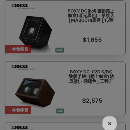
BOXY DC系列 自動錶上
鍊盒(消光黑色) - 單枚入
| MABUCHI馬達 | 15種
轉數搭配3種方向 | 光電
感應精準定位 |台灣製造
- 香港代理一年保用
$1,655
一件免運費
單錶位
BOXY DC-02D S/DC
雙個手錶自動上鍊盒(貼
皮款) - 深棕色 | 三種方
向模式 (順/逆/雙向) | 光
電感應精準歸位 | 台灣製
造 - 香港代理一年保用
$2,575
一件免運費
2錶位
×