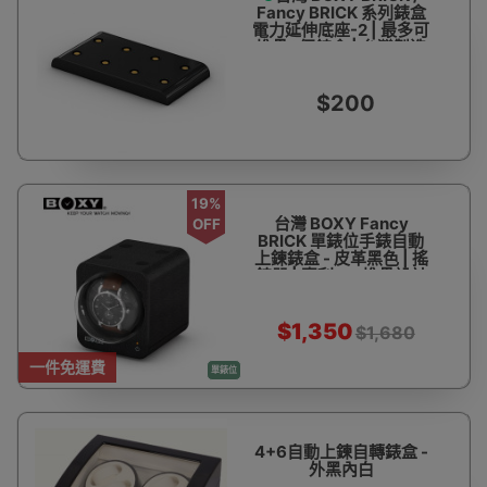
Fancy BRICK 系列錶盒
電力延伸底座-2 | 最多可
堆疊6個錶盒 | 台灣製造
$200
19%
台灣 BOXY Fancy
OFF
BRICK 單錶位手錶自動
上鍊錶盒 - 皮革黑色 | 搖
錶器 | 專利DIY堆疊設計
| 15種轉速設定 | 觸控開
關 | 台灣製造 - 香港代理
一年保用
$1,350
$1,680
一件免運費
單錶位
4+6自動上鍊自轉錶盒 -
外黑內白