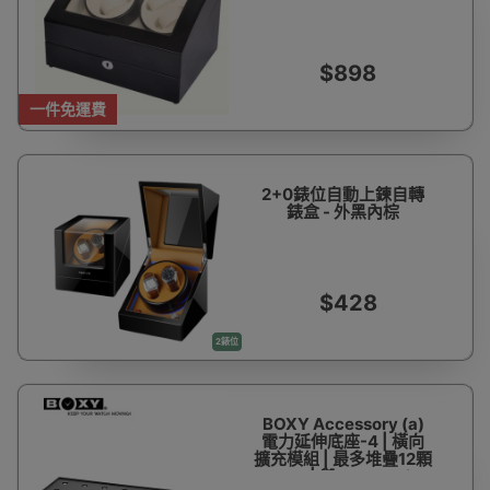
$898
一件免運費
2+0錶位自動上鍊自轉
錶盒 - 外黑內棕
$428
2錶位
BOXY Accessory (a)
電力延伸底座-4 | 橫向
擴充模組 | 最多堆疊12顆
BRICK | 與Fancy Brick