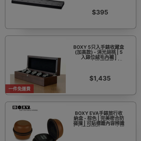
相容堆疊 | 台灣製造 - 香
港代理一年保用
$395
BOXY 5只入手錶收藏盒
(加高款) - 消光胡桃 | 5
入錶位絨毛內襯 |
52mm大錶徑適用 | 加
高設計防碰撞 | 台灣製造
| 香港代理
$1,435
一件免運費
BOXY EVA手錶旅行收
納盒 - 棕色 | 完美密合防
碰撞 | 可貼標籤內容辨識
| 小巧便攜附60mm大錶
枕 | 台灣製造 | 香港代理