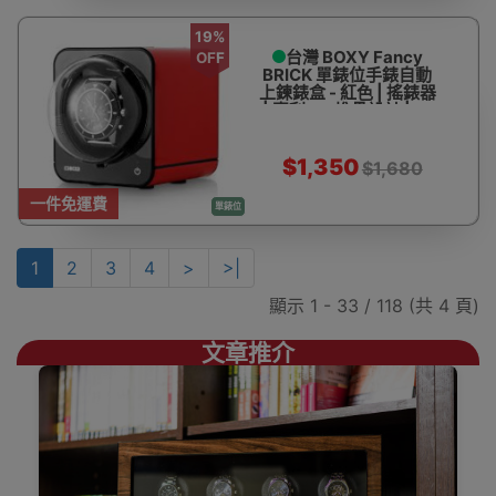
19%
台灣 BOXY Fancy
OFF
BRICK 單錶位手錶自動
上鍊錶盒 - 紅色 | 搖錶器
| 專利DIY堆疊設計 | 15
種轉速設定 | 觸控開關 |
台灣製造 - 香港代理一年
保用
$1,350
$1,680
一件免運費
單錶位
1
2
3
4
>
>|
顯示 1 - 33 / 118 (共 4 頁)
文章推介