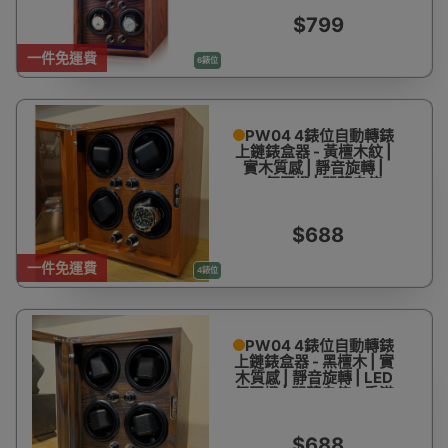
$799
一件免運費
6錶位
PW04 4錶位自動轉錶
上鏈錶盒器 - 黃檀木紋 |
實木質感 | 靜音旋轉 |
LED氛圍燈 | 開蓋自停 -
香港一年保用
$688
一件免運費
4錶位
PW04 4錶位自動轉錶
上鏈錶盒器 - 黑檀木 | 實
木質感 | 靜音旋轉 | LED
氛圍燈 | 開蓋自停 - 香港
一年保用
$688