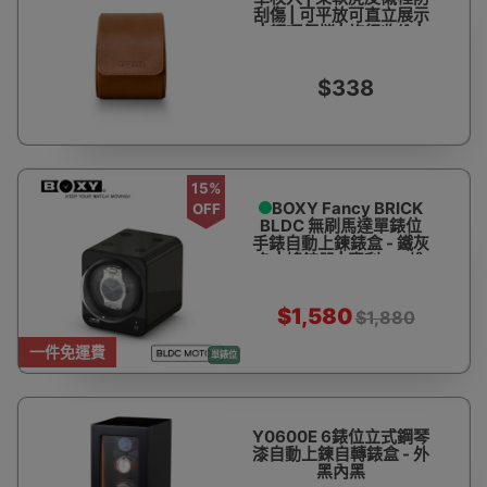
刮傷 | 可平放可直立展示
| 輕巧便攜 | 旅行收納 |
香港行貨
$338
15%
BOXY Fancy BRICK
OFF
BLDC 無刷馬達單錶位
手錶自動上鍊錶盒 - 鐵灰
色 | 搖錶器 | 專利DIY堆
疊設計 | 15種轉速設定 |
觸控開關 | 台灣製造 - 香
港代理一年保用
$1,580
$1,880
一件免運費
單錶位
Y0600E 6錶位立式鋼琴
漆自動上鍊自轉錶盒 - 外
黑內黑