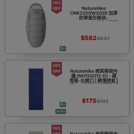
10%
Naturehike
OFF
CNK2350WS026 加厚
防寒蛋形睡袋 -
PS400LITE-灰色 | 雙層
更保暖 | 雙層錯位絎縫 |
U型連帽設計
$582
$647
單人
10%
Naturehike 棉質睡袋內
OFF
膽 (NH15S012-D) - 藏
青藍-右開口 | 輕薄透氣 |
可左右拼接 | 枕部頭套設
計
$175
$195
單人
<0.5KG
10%
Naturehike 棉質睡袋內
OFF