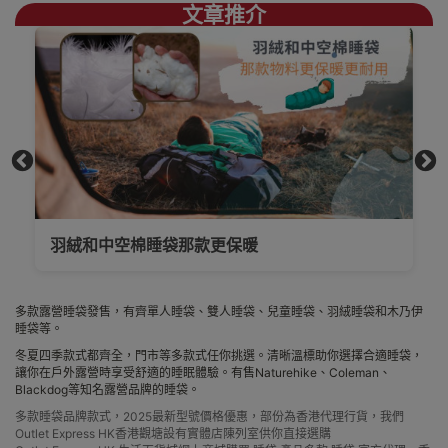
文章推介
羽絨和中空棉睡袋那款更保暖
多款露營睡袋發售，有齊單人睡袋、雙人睡袋、兒童睡袋、羽絨睡袋和木乃伊
睡袋等。
冬夏四季款式都齊全，門市等多款式任你挑選。清晰溫標助你選擇合適睡袋，
讓你在戶外露營時享受舒適的睡眠體驗。有售
Naturehike、Coleman、
Blackdog等知名露營品牌的
睡袋。
多款睡袋品牌款式，2025最新型號價格優惠，部份為香港代理行貨，我們
Outlet Express HK香港觀塘設有實體店陳列室供你直接選購