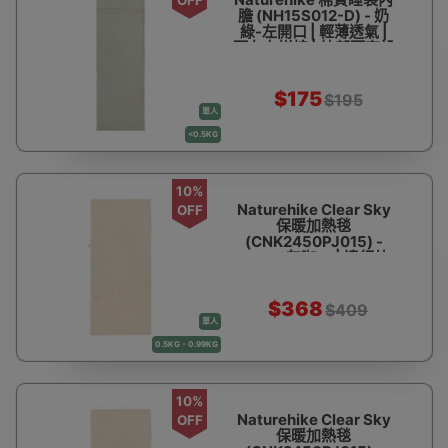
膽 (NH15S012-D) - 奶
綠-左開口 | 輕薄透氣 |
可左右拼接 | 枕部頭套設
計
$175
$195
單人
<0.5KG
10%
Naturehike Clear Sky
OFF
保暖加熱毯
(CNK2450PJ015) -
SK90-灰咖-L | 遠紅外
發熱 | 三檔溫度調節 | 軟
糯親膚
$368
$409
單人
0.5KG - 0.99KG
10%
Naturehike Clear Sky
OFF
保暖加熱毯