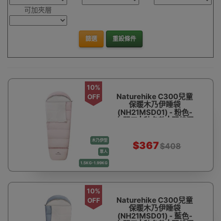
可加夾層
篩選
重設條件
10%
Naturehike C300兒童
OFF
保暖木乃伊睡袋
(NH21MSD01) - 粉色-
左開口 | 秋冬款 | 羽棉混
合 | 一被多用 | 底部可拼
接加長
木乃伊型
$367
$408
單人
1.5KG-1.99KG
10%
Naturehike C300兒童
OFF
保暖木乃伊睡袋
(NH21MSD01) - 藍色-