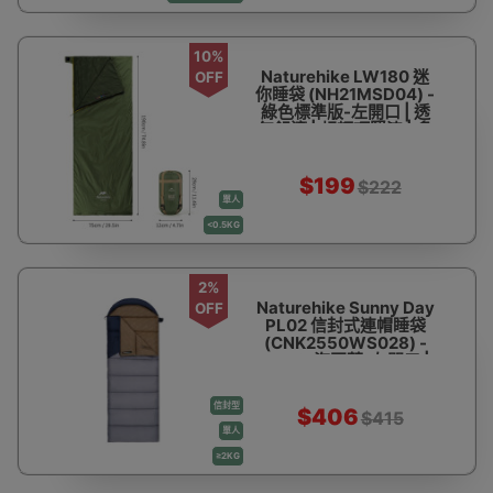
10%
Naturehike LW180 迷
OFF
你睡袋 (NH21MSD04) -
綠色標準版-左開口 | 透
氣舒適 | 超輕巧緊湊 | 多
功能設計
$199
$222
單人
<0.5KG
2%
Naturehike Sunny Day
OFF
PL02 信封式連帽睡袋
(CNK2550WS028) -
U450-海軍藍-左開口 |
伸手設計 | 優質中空棉
信封型
$406
$415
單人
≥2KG