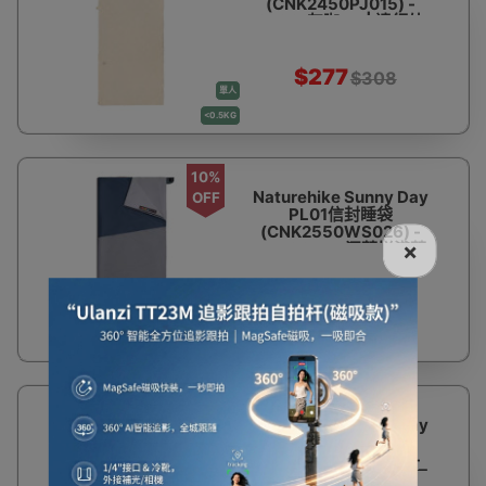
(CNK2450PJ015) -
SK90-灰咖-M | 遠紅外
發熱 | 三檔溫度調節 | 軟
糯親膚
$277
$308
單人
<0.5KG
10%
Naturehike Sunny Day
OFF
PL01信封睡袋
(CNK2550WS026) -
×
LW180-XL-深藍拼淺藍
| 輕裝出行 | 上下拼接 |
可極限壓縮
信封型
$241
$268
單人
0.5KG - 0.99KG
10%
Naturehike Sunny Day
OFF
PL01信封睡袋
(CNK2550WS026) -
LW180-深咖拼淺咖 | 輕