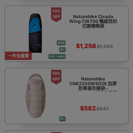
10%
Naturehike Cicada
OFF
Wing CW700 鴨絨信封
式連帽睡袋
(CNK2450WS048) -
黑色-M碼 | 多種使用模
式 | 防水面料 | 3D立體
信封型
絨道
$1,258
$1,398
單人
一件免運費
1KG - 1.49KG
10%
Naturehike
OFF
CNK2350WS026 加厚
防寒蛋形睡袋 -
PS400LITE-棕色 | 雙層
更保暖 | 雙層錯位絎縫 |
U型連帽設計
$582
$647
單人