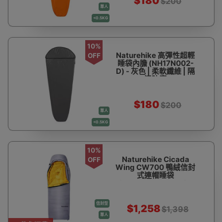
$180
$200
單人
<0.5KG
10%
Naturehike 高彈性超輕
OFF
睡袋內膽 (NH17N002-
D) - 灰色 | 柔軟纖維 | 隔
污防塵
$180
$200
單人
<0.5KG
10%
Naturehike Cicada
OFF
Wing CW700 鴨絨信封
式連帽睡袋
(CNK2450WS048) -
灰色-M碼 | 多種使用模
式 | 防水面料 | 3D立體
信封型
絨道
$1,258
$1,398
單人