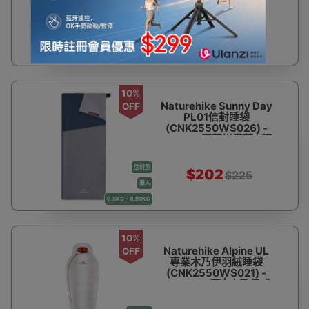
裝出行 | 上下拼接 | 可極
限壓縮
信封型
$202
$225
單人
0.5KG - 0.99KG
10%
Naturehike Sunny Day
OFF
PL01信封睡袋
(CNK2550WS026) -
LW180-深藍拼淺藍 | 輕
裝出行 | 上下拼接 | 可極
限壓縮
信封型
$202
$225
單人
0.5KG - 0.99KG
10%
Naturehike Alpine UL
OFF
專業木乃伊羽絨睡袋
(CNK2550WS021) -
UL1100-L碼 | 木乃伊式
貼合保暖 | 高蓬鬆度羽絨
填充 | 防鑽絨工藝