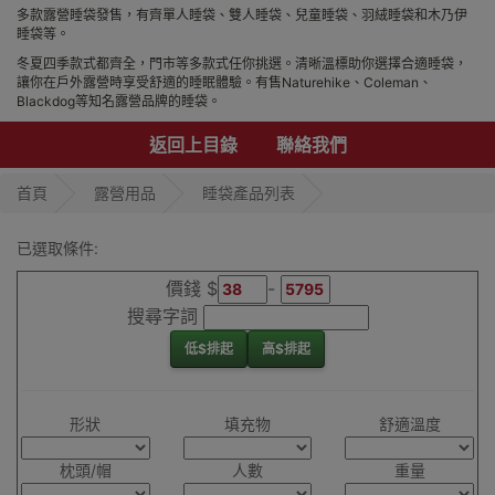
多款露營睡袋發售，有齊單人睡袋、雙人睡袋、兒童睡袋、羽絨睡袋和木乃伊
睡袋等。
冬夏四季款式都齊全，門市等多款式任你挑選。清晰溫標助你選擇合適睡袋，
讓你在戶外露營時享受舒適的睡眠體驗。有售
Naturehike、Coleman、
Blackdog等知名露營品牌的
睡袋。
返回上目錄
聯絡我們
首頁
露營用品
睡袋產品列表
已選取條件:
價錢 $
-
搜尋字詞
低$排起
高$排起
形狀
填充物
舒適溫度
枕頭/帽
人數
重量