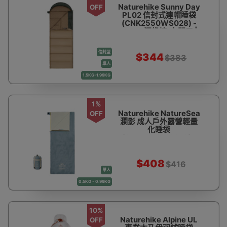
Naturehike Sunny Day
OFF
PL02 信封式連帽睡袋
(CNK2550WS028) -
U250-深綠棕-右開口 |
伸手設計 | 優質中空棉
信封型
$344
$383
單人
1.5KG-1.99KG
1%
Naturehike NatureSea
OFF
瀾影 成人戶外露營輕量
化睡袋
(CNK2550WS029) -
藍色 | 柔軟海洋棉 | 上下
拼接靈活組合
$408
$416
單人
0.5KG - 0.99KG
10%
Naturehike Alpine UL
OFF