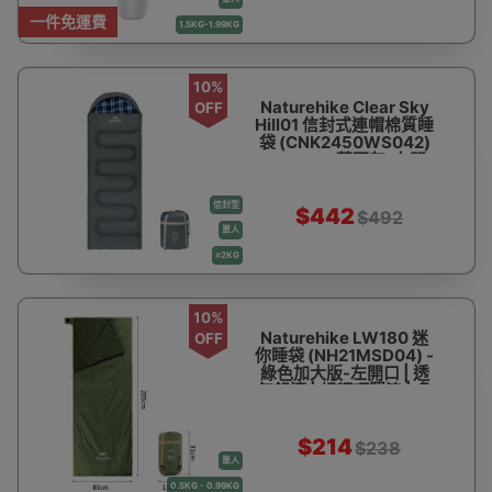
一件免運費
1.5KG-1.99KG
10%
Naturehike Clear Sky
OFF
Hill01 信封式連帽棉質睡
袋 (CNK2450WS042)
- HL500-藍石灰-右開
口 | 仿羽棉填充蓄熱鎖溫
| 外層防潑水布料防潮防
信封型
風
$442
$492
單人
≥2KG
10%
Naturehike LW180 迷
OFF
你睡袋 (NH21MSD04) -
綠色加大版-左開口 | 透
氣舒適 | 超輕巧緊湊 | 多
功能設計
$214
$238
單人
0.5KG - 0.99KG