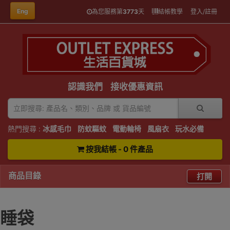
Eng
為您服務第
3773
天
結帳教學
登入/註冊
認識我們
接收優惠資訊
熱門搜尋 :
冰感毛巾
防蚊驅蚊
電動輪椅
風扇衣
玩水必備
按我結帳 - 0 件產品
商品目錄
打開
睡袋