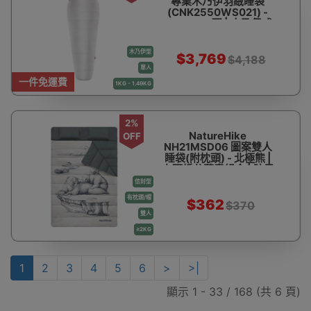
專業木乃伊羽絨睡袋
(CNK2550WS021) -
UL700-M碼 | 木乃伊式
貼合保暖 | 高蓬鬆度羽絨
填充 | 防鑽絨工藝
木乃伊型
$3,769
$4,188
單人
一件免運費
1KG - 1.49KG
2%
NatureHike
OFF
NH21MSD06 圖案雙人
睡袋(附枕頭) - 北極熊 |
上下拆分隨意組合 | 防風
保暖 | 雙人大空間
信封型
有枕頭/帽
$362
$370
雙人
≥2KG
1
2
3
4
5
6
>
>|
顯示 1 - 33 / 168 (共 6 頁)