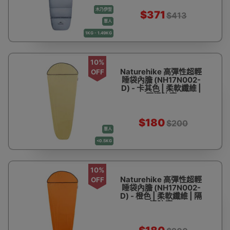
接加長
木乃伊型
$371
$413
單人
1KG - 1.49KG
10%
Naturehike 高彈性超輕
OFF
睡袋內膽 (NH17N002-
D) - 卡其色 | 柔軟纖維 |
隔污防塵
$180
$200
單人
<0.5KG
10%
Naturehike 高彈性超輕
OFF
睡袋內膽 (NH17N002-
D) - 橙色 | 柔軟纖維 | 隔
污防塵