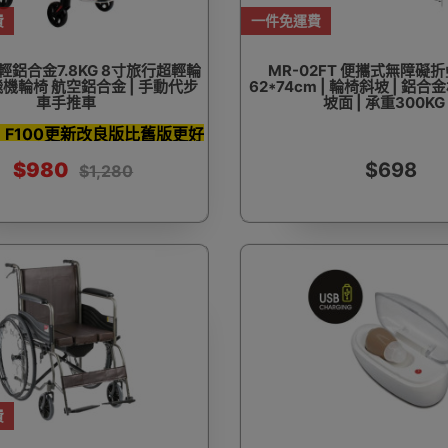
費
一件免運費
超輕鋁合金7.8KG 8寸旅行超輕輪
MR-02FT 便攜式無障礙折
飛機輪椅 航空鋁合金 | 手動代步
62*74cm | 輪椅斜坡 | 鋁合
車手推車
坡面 | 承重300KG
G，F100更新改良版比舊版更好
用！
$980
$698
$1,280
費