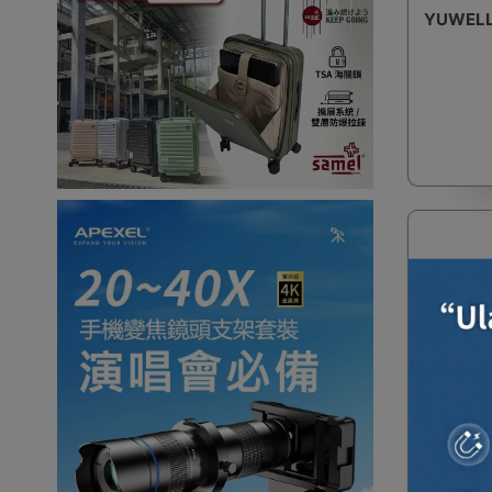
YUWEL
【設陳列
HAP-73
|