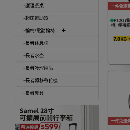
-護理餐桌
一件免運
-起床輔助器
F120 
椅| 便攜
-輪椅/電動輪椅
7.8K
-長者休息椅
-長者水壺
-長者護理用品
-長者轉移移位機
-長者餐具
一件免運