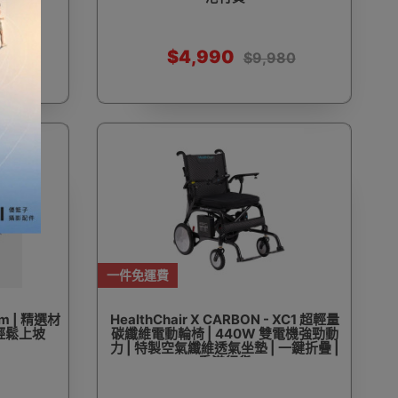
$4,990
80
$9,980
一件免運費
m | 精選材
HealthChair X CARBON - XC1 超輕量
 輕鬆上坡
碳纖維電動輪椅 | 440W 雙電機強勁動
力 | 特製空氣纖維透氣坐墊 | 一鍵折疊 |
香港行貨