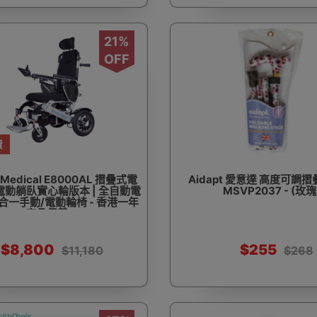
21%
OFF
費
n Medical E8000AL 摺疊式電
Aidapt 愛意達 高度可調
 電動躺臥實心輪版本 | 全自動電
MSVP2037 - (玫瑰
合一手動/電動輪椅 - 香港一年
產品保養
$8,800
$255
$11,180
$268