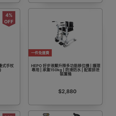
4%
OFF
一件免運費
摺疊式手杖
HEPO 好步液壓升降多功能移位機 | 護理
)
專用 | 承重150kg | 防滑防水 | 配套排泄
裝置桶
$2,880