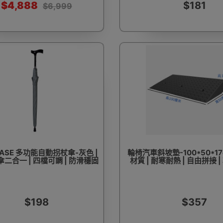
$4,888
$181
$6,999
HASE 多功能自動拐杖傘-灰色 |
輪椅汽車斜坡墊-100*50*17c
二合一 | 四檔可調 | 防滑穩固
材質 | 耐寒耐熱 | 自由拼接 
$198
$357