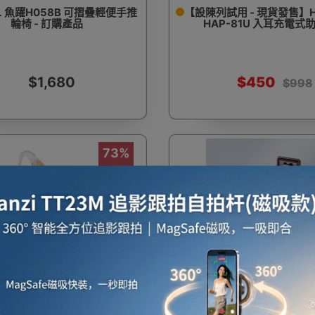
L 魚躍H058B 可摺疊輕便手推
【設陳列試用 - 現貨發售】Hop
輪椅 - 訂購產品
HAP-81U 入耳充電式
$1,680
$450
$998
73%
OFF
一件免運費
試用 - 現貨發售】Hopewell
YUWELL 魚躍H059B 可
U 掛耳充電式助聽器 (+120dB)
手推輪椅
 高效降噪 | 左右耳均適用