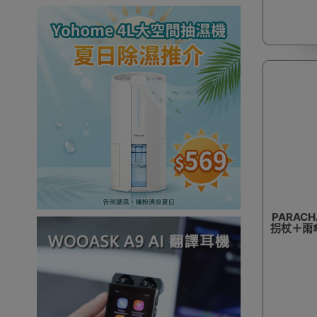
PARAC
拐杖＋雨傘