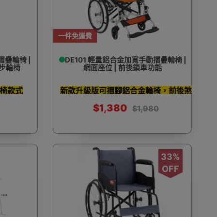
一件免運費
摺疊輪椅 |
DE101 輕量鋁合金加寬手動摺疊輪椅 |
步輪椅
網面座位 | 前後鎖車功能
椅款式
新款升級版可摺腳鋁合金輪椅，前後煞
車方便照顧者
$1,380
0
$1,980
33%
OFF