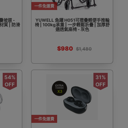
一件免運費
疊坡道 -
YUWELL 魚躍 H051可摺疊輕便手推輪
金材質 | 防滑
椅 | 100kg承重 | 一步輕鬆折疊 | 加厚舒
適透氣座椅 - 灰色
$980
$1,480
54%
31%
OFF
OFF
一件免運費