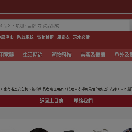
冰感毛巾
防蚊驅蚊
電動輪椅
風扇衣
玩水必備
用電器
生活時尚
潮物科技
美容及健康
戶外及
，也有浴室安全椅、輪椅和長者護理用品，讓老人家得到最佳的護理與支持。立即選
返回上目錄
聯絡我們