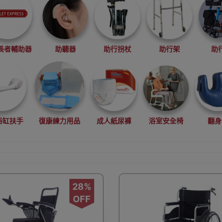
長者輔助器
助聽器
助行拐杖
助行架
助
浴缸扶手
復康練力用品
成人紙尿褲
浴室安全椅
翻身
28%
長者休息椅
長者水壺
長者護理用品
OFF