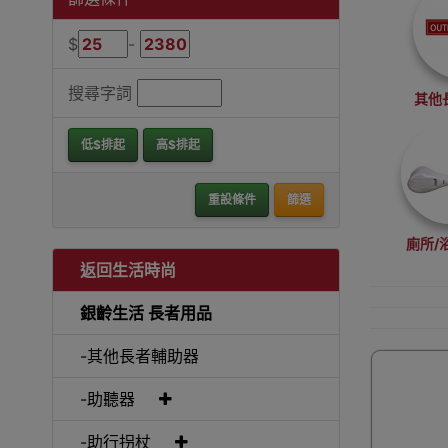
$
-
搜尋字詞
其他
低$排起
高$排起
重設條件
篩選
廁所/
返回生活時尚
銀齡生活 長者用品
-其他長者輔助器
-助聽器
-助行拐杖