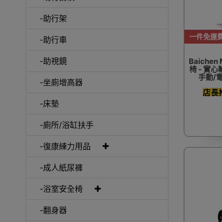
-助行架
一件免運
-助行車
-助視鏡
Baichen
椅 - 實
手動/
-坐廁增高器
店長
-床墊
-廁所/浴缸扶手
-復康練力用品
-成人紙尿褲
-浴室安全椅
-翻身器