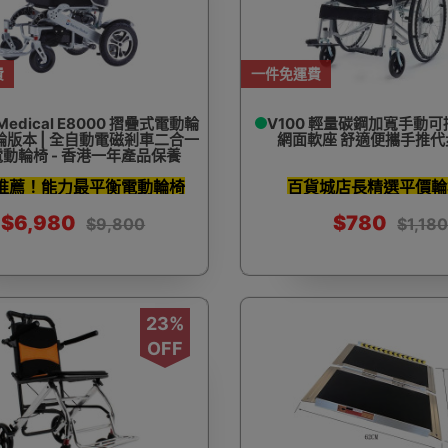
費
一件免運費
 Medical E8000 摺疊式電動輪
V100 輕量碳鋼加寬手動可
心輪版本 | 全自動電磁剎車二合一
網面軟座 舒適便攜手推代
電動輪椅 - 香港一年產品保養
推薦！能力最平衡電動輪椅
百貨城店長精選平價輪
$6,980
$780
$9,800
$1,18
23%
OFF