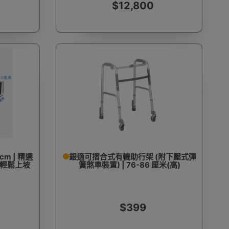
$12,800
m | 精選
銀適可摺合式有轆助行架 (附下壓式彈
| 輕鬆上坡
簧煞車裝置) | 76-86 厘米(高)
$399