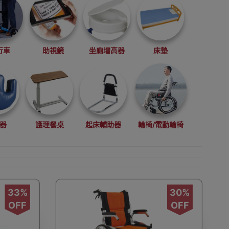
行車
助視鏡
坐廁增高器
床墊
器
護理餐桌
起床輔助器
輪椅/電動輪椅
33%
30%
長者轉移移位機
長者餐具
OFF
OFF