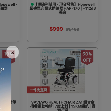
ewell -
【設陳列試用 - 現貨發售】Hopewell
助聽器
耳機型充電式助聽器 HAP-170 | +112dB
擴音
$999
$1,468
×
10%
50%
OFF
OFF
一件免運費
摺疊半躺輕便
SAVEWO HEALTHCHAIR ZA1 鋁合金
摺疊電動輪椅 |7度上斜 | 15KM續航 | 香
港行貨