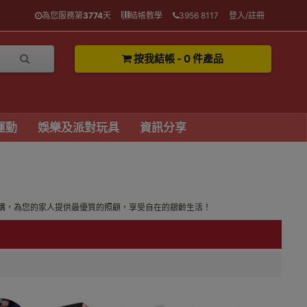
為您服務第
3774
天
結帳教學
3956 8117
登入/註冊
按我結帳 - 0 件產品
運動
娛樂及派對玩具
資訊分享
購，為您的家人提供最優質的照顧，享受自在的銀齡生活！