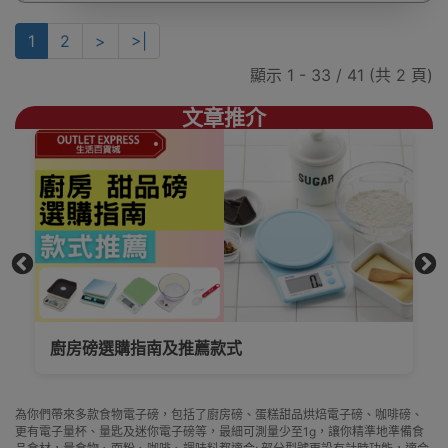
1
2
>
>|
顯示 1 - 33 / 41 (共 2 頁)
文章推介
人氣Tanita甜品磅比較?不同型號有什麼不同,一
文show晒俾你睇!
為你們帶來多款食物電子磅，包括了廚房磅、蛋糕甜品烘焙電子磅、咖啡磅、
更有電子量杯、量匙及迷你電子磅等，最細可測量少至1g，讓你精準地準備食