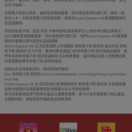
品食材，量食物、面粉、咖啡、調味料都適合; 部分型號更設有計時功能，適合
作手沖咖啡。
食物電子磅款式眾多，最新型號價格優惠，部份更是香港代理行貨，總有一款
岩你心水。多款食物電子磅現貨發售，歡迎到Outlet Express HK香港觀塘陳列
室直接購買!
多款食物電子磅 - 廚房 烘焙 沖咖啡適用 最高精準至1g 附計時功能品牌款式，
2025最新型號價格優惠，部份為香港代理行貨，我們Outlet Express HK香港觀
塘設有實體店陳列室供你直接選購
Outlet Express HK 生活百貨城網上商城購買 食物電子磅 廚房磅 產品多款 食物
電子磅 廚房磅 官方代理、香港供應商或進口商食物電子磅 廚房磅產品選擇，我
們有多款食物電子磅 廚房磅最新款式及推薦優惠，讓你輕鬆在網上或實體店陳
列室選購目標食物電子磅 廚房磅產品
如網站未及時更新資料，歡迎與我們聯絡。
Buy 食物電子磅 廚房磅 price in outletexpress .com Hong Kong.In promotion
and sale.
Outlet Express HK 生活百貨城在香港觀塘提供 食物電子磅 廚房磅 在那裡買邊
到買代理資料及價錢實惠借批發優惠以及公司學校報價，
更可送到香港或澳門而部份產品比團購更優惠，更可以為你推薦推介相似產品
及優點缺點，請留意我們最新產品價格更新