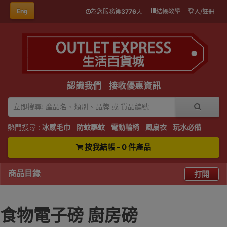
Eng
為您服務第
3776
天
結帳教學
登入/註冊
認識我們
接收優惠資訊
熱門搜尋 :
冰感毛巾
防蚊驅蚊
電動輪椅
風扇衣
玩水必備
按我結帳 - 0 件產品
商品目錄
打開
食物電子磅 廚房磅