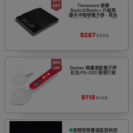
Timemore 泰摩
OFF
Basic2/Basic+ 升級黑
鏡手沖咖啡電子磅 - 黑色
| 手沖沖煮計時 | 0.1g精
准度 | LED觸控
$287
$368
20%
Dretec 微量湯匙電子秤
OFF
紅色 PS-032 香港行貨
$118
$148
高精密微量湯匙型烘焙