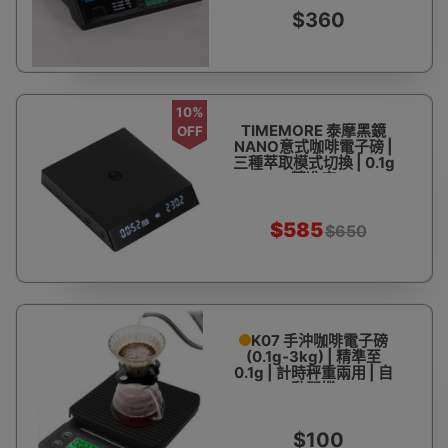
$360
10%
TIMEMORE 泰摩黑鏡
OFF
NANO意式咖啡電子磅 |
三種萃取模式切換 | 0.1g
精准度
$585
$650
K07 手沖咖啡電子磅
(0.1g-3kg) | 精準至
0.1g | 計時秤重兩用 | 自
動關機
$100