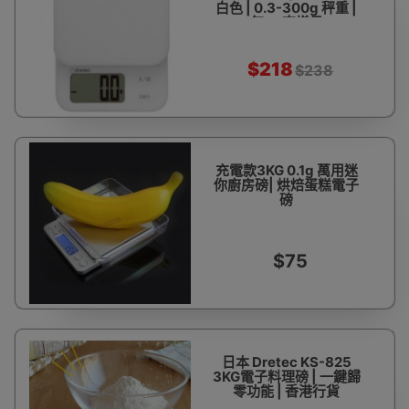
白色 | 0.3-300g 秤重 |
每0.1克增量
$218
$238
充電款3KG 0.1g 萬用迷
你廚房磅| 烘焙蛋糕電子
磅
$75
日本 Dretec KS-825
3KG電子料理磅 | 一鍵歸
零功能 | 香港行貨