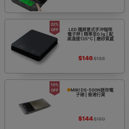
22%
LED 隱屏意式手沖咖啡
OFF
電子秤 | 精準至0.1g | 配
高溫達135°C | 磨砂質感
$146
$188
10%
MIKI DS-500N迷你電
OFF
子磅 | 香港行貨
$144
$160