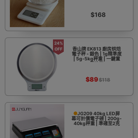
$168
24%
香山牌 EK813 廚房烘焙
OFF
電子秤 - 銀色 | 1g精準度
| 5g-5kg秤重 | 一鍵置
零功能
$89
$118
JG209 40kg LED屏
幕可計價電子磅 | 200g-
40kg秤重 | 準確至2克