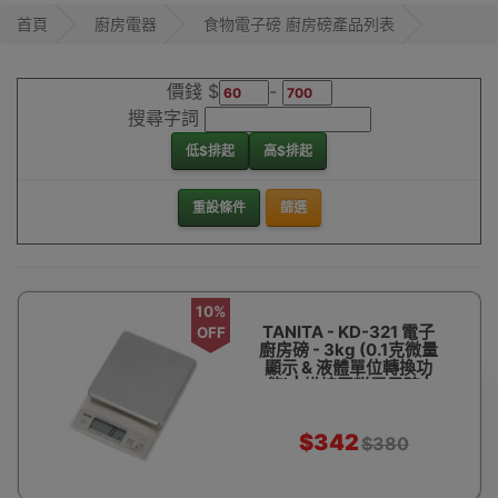
食物電子磅款式眾
首頁
廚房電器
食物電子磅 廚房磅產品列表
多，最新型號價格
優惠，部份更是香
港代理行貨，總有
價錢 $
-
一款岩你心水。多
搜尋字詞
款食物電子磅現貨
發售，歡迎到
低$排起
高$排起
Outlet Express HK
香港觀塘陳列室直
重設條件
篩選
接購買!
食物電子磅 廚房磅
10%
TANITA - KD-321 電子
OFF
廚房磅 - 3kg (0.1克微量
顯示 & 液體單位轉換功
能) | 烘焙蛋糕電子磅 |
香港行貨
$342
$380