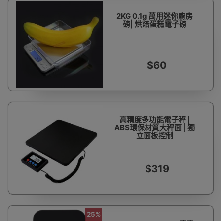
2KG 0.1g 萬用迷你廚房
磅| 烘焙蛋糕電子磅
$60
高精度多功能電子秤 |
ABS環保材質大秤面 | 獨
立面板控制
$319
25%