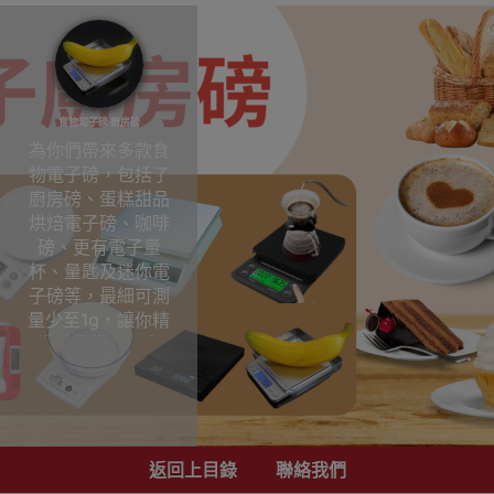
食物電子磅 廚房磅
為你們帶來多款食
物電子磅，包括了
廚房磅、蛋糕甜品
烘焙電子磅、咖啡
磅、更有電子量
杯、量匙及迷你電
子磅等，最細可測
量少至1g，讓你精
準地準備食品食
材，量食物、面
粉、咖啡、調味料
都適合; 部分型號更
設有計時功能，適
合作手沖咖啡。
返回上目錄
聯絡我們