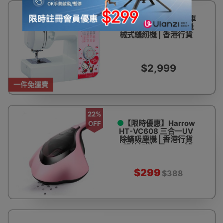
Brother 家用電動衣車
GS3786K |兄弟牌 | 機
械式縫紉機 | 香港行貨
$2,999
一件免運費
22%
【限時優惠】Harrow
OFF
HT-VC608 三合一UV
除蟎吸塵機 | 香港行貨
(額外加送2個HEPA濾
芯)
$299
$388