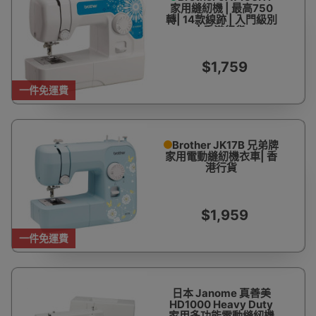
家用縫紉機 | 最高750
轉| 14款線跡 | 入門級別
| 香港行貨
$1,759
一件免運費
Brother JK17B 兄弟牌
家用電動縫紉機衣車| 香
港行貨
$1,959
一件免運費
日本 Janome 真善美
HD1000 Heavy Duty
家用多功能電動縫紉機