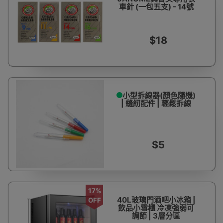
車針 (一包五支) - 14號
$18
小型拆線器(顏色隨機)
| 縫紉配件 | 輕鬆拆線
$5
17%
40L玻璃門酒吧小冰箱 |
OFF
飲品小雪櫃 冷凍強弱可
調節 | 3層分區