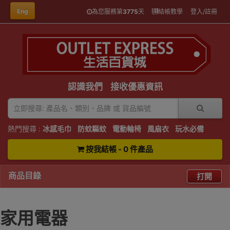
Eng
為您服務第
3775
天
結帳教學
登入/註冊
認識我們
接收優惠資訊
熱門搜尋 :
冰感毛巾
防蚊驅蚊
電動輪椅
風扇衣
玩水必備
按我結帳 - 0 件產品
商品目錄
打開
家用電器