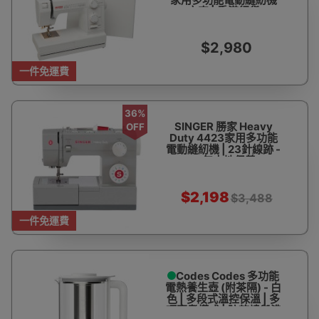
衣車 | 香港行貨
$2,980
一件免運費
36%
SINGER 勝家 Heavy
OFF
Duty 4423家用多功能
電動縫紉機 | 23針線跡 -
一年本地保養
$2,198
$3,488
一件免運費
Codes Codes 多功能
電熱養生壺 (附茶隔) - 白
色 | 多段式溫控保溫 | 多
項烹煮模式 | 防乾燒與沸