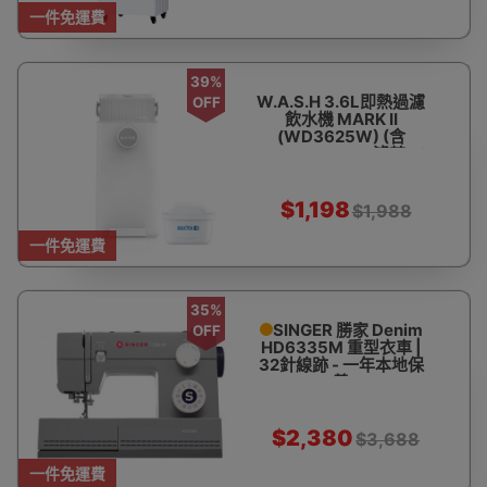
一件免運費
39%
W.A.S.H 3.6L即熱過濾
OFF
飲水機 MARK II
(WD3625W) (含
BRITA Maxtra+濾芯*1)
| 5種出水溫度 | 三秒特
快加熱 | 香港行貨
$1,198
$1,988
一件免運費
35%
SINGER 勝家 Denim
OFF
HD6335M 重型衣車 |
32針線跡 - 一年本地保
養
$2,380
$3,688
一件免運費