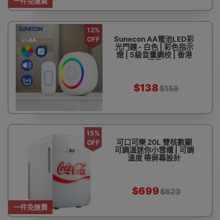
一件免運費
12%
Sunecon AA電池LED彩
OFF
光門鐘 - 白色 | 彩色指示
燈 | 5級音量調校 | 香港
行貨
$138
$158
15%
可口可樂 20L 雙核數顯
OFF
可調溫迷你小雪櫃 | 可調
溫度 帶屏幕設計
$699
$823
一件免運費