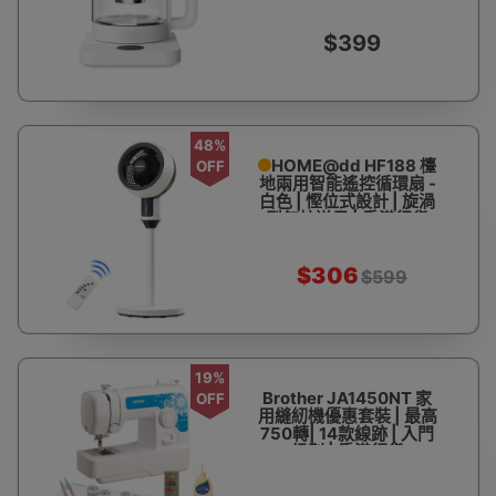
騰防溢安全保護 | 香港行
貨
$399
48%
HOME@dd HF188 檯
OFF
地兩用智能遙控循環扇 -
白色 | 慳位式設計 | 旋渦
型氣柱送風 | 香港行貨
$306
$599
19%
Brother JA1450NT 家
OFF
用縫紉機優惠套裝 | 最高
750轉| 14款線跡 | 入門
級別 | 香港行貨