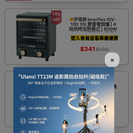
14%
伊瑪牌 Imarflex IOV-
OFF
10D 10L雙層電焗爐 | 4
段烘烤加熱模式 | 800W
大火力 | 雙石英加熱管 |
登入會員查看專屬優惠
香港行貨
價
$341
$399
×
19%
法國名家 Famous
OFF
FBM-12L 多功能麵包機
(升級版) | 香港行貨
$442
$549