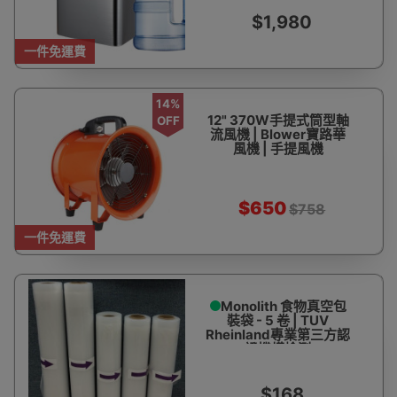
本地自攜保養
$1,980
一件免運費
14%
12" 370W手提式筒型軸
OFF
流風機 | Blower寶路華
風機 | 手提風機
$650
$758
一件免運費
Monolith 食物真空包
裝袋 - 5 卷 | TUV
Rheinland專業第三方認
證機構檢測
$168