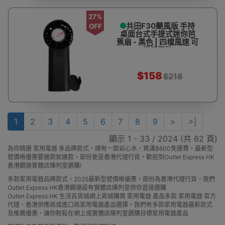
27%
共田F30颶風版 手持
OFF
桌面台式手提式迷你芭
蕉扇 - 黑色 | 四檔風速 可
拆卸電池
$158
$218
1
2
3
4
5
6
7
8
9
>
>|
顯示 1 - 33 / 2024 (共 62 頁)
為你精選 家用電器 多品牌款式，總有一款岩心水，買滿$600免運費，最新型
號價格優惠要邊款就邊款，部份更是香港代理行貨，歡迎到Outlet Express HK
香港觀塘實體店陳列室選購!
多款家用電器品牌款式，2025最新型號價格優惠，部份為香港代理行貨，我們
Outlet Express HK香港觀塘設有實體店陳列室供你直接選購
Outlet Express HK 生活百貨城網上商城購買 家用電器 產品多款 家用電器 官方
代理、香港供應商或進口商家用電器產品選擇，我們有多款家用電器最新款式
及推薦優惠，讓你輕鬆在網上或實體店陳列室選購目標家用電器產品