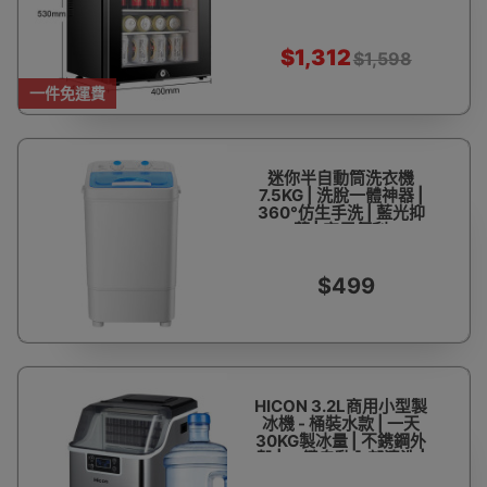
$1,312
$1,598
一件免運費
迷你半自動筒洗衣機
7.5KG | 洗脫一體神器 |
360°仿生手洗 | 藍光抑
菌 | 家用便利
$499
HICON 3.2L商用小型製
冰機 - 桶裝水款 | 一天
30KG製冰量 | 不鎸鋼外
殼 | 一鍵自動內部清洗 |
每次出24粒冰 - 三個月