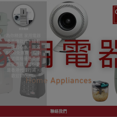
家用電器
為你精選 家用電器
多品牌款式，總有
一款岩心水，買滿
$600免運費，最新
型號價格優惠要邊
款就邊款，部份更
是香港代理行貨，
歡迎到Outlet
Express HK香港觀
塘實體店陳列室選
購!家用電器
聯絡我們