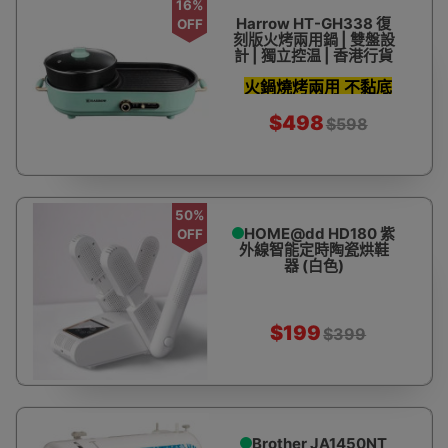
16%
Harrow HT-GH338 復
OFF
刻版火烤兩用鍋 | 雙盤設
計 | 獨立控温 | 香港行貨
火鍋燒烤兩用 不黏底
可拆易清潔
$498
$598
50%
HOME@dd HD180 紫
OFF
外線智能定時陶瓷烘鞋
器 (白色)
$199
$399
Brother JA1450NT