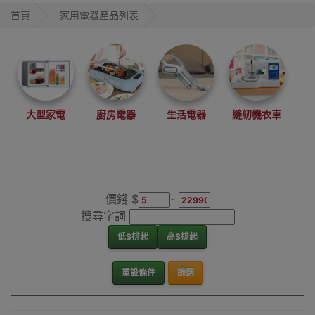
首頁
家用電器產品列表
大型家電
廚房電器
生活電器
縫紉機衣車
價錢 $
-
搜尋字詞
低$排起
高$排起
重設條件
篩選