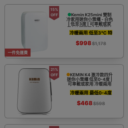
15%
Kemin K25mini 雙制
OFF
冷家用迷你小雪櫃 - 白色
| 低至3度 | 可車載或家
用 | 冷暖兩用 | 雙核製冷
冷暖兩用 低至3°C 特
| 90天產品保養
大容量 可車用
$998
$1,178
一件免運費
21%
KEMIN K4 激冷款四升
OFF
迷你小雪櫃 低至0-4度 |
可車載或家用 冷暖兩用
冷暖兩用 最低0-4度
可車用
$468
$598