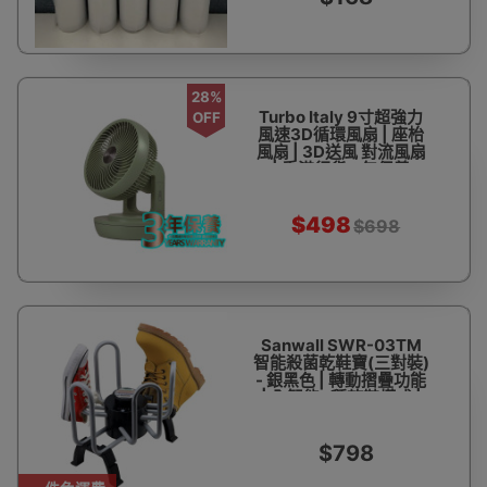
28%
Turbo Italy 9寸超強力
OFF
風速3D循環風扇 | 座枱
風扇 | 3D送風 對流風扇
| 香港行貨 3年保養
TDF-S01W (青瓷綠)
$498
$698
Sanwall SWR-03TM
智能殺菌乾鞋寶(三對裝)
- 銀黑色 | 轉動摺疊功能
| 全智能4種乾鞋模式 |
釋放臭氧O₃ | 香港行貨
$798