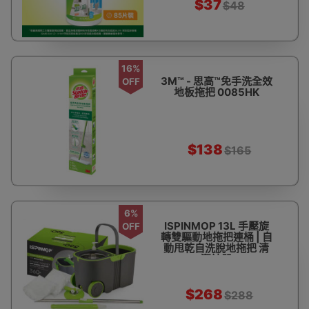
$37
$48
16%
3M™ - 思高™免手洗全效
OFF
地板拖把 0085HK
$138
$165
6%
ISPINMOP 13L 手壓旋
OFF
轉雙驅動地拖把連桶 | 自
動甩乾自洗脫地拖把 清
潔神器
$268
$288