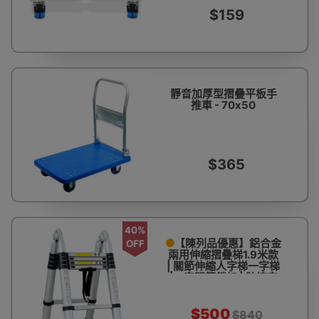
$159
靜音加厚型摺疊平板手
推車 - 70x50
$365
40%
【陳列品優惠】鋁合金
OFF
兩用伸縮摺疊梯1.9米款
| 關節伸縮人字梯一字梯
| A字關節鎖扣 | 防摔安
全卡扣 | EN131認證 —
【只限自取】
$500
$840