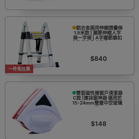
鋁合金兩用伸縮摺疊梯
1.9米款 | 關節伸縮人字
梯一字梯 | A字關節鎖扣
| 防摔安全卡扣 | EN131
認證
$840
一件免運費
雙面磁性擦窗戶清潔器
C款 |擦抹窗神器 適用於
15-24mm雙層中空玻璃
款
$148