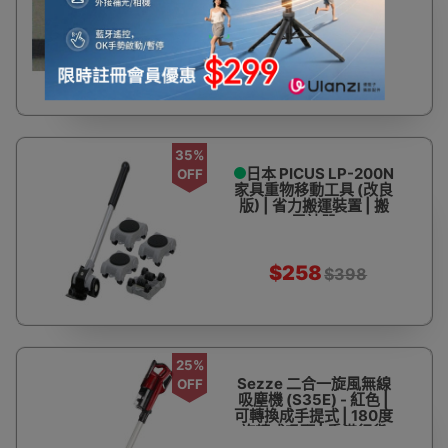
$199
35%
日本 PICUS LP-200N
OFF
家具重物移動工具 (改良
版) | 省力搬運裝置 | 搬
屋神器
$258
$398
25%
Sezze 二合一旋風無線
OFF
吸塵機 (S35E) - 紅色 |
可轉換成手提式 | 180度
旋轉式吸頭 | 香港行貨