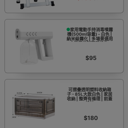
家用電動手持消毒噴霧
機(500ml容量) - 白色 |
納米級霧化 | 多場景適用
| 單鍵控制簡單操作
$95
可摺疊透明塑料收納箱
子 - 85L大款白色 | 家居
收納 | 整齊有條理 | 前蓋
設計
$180