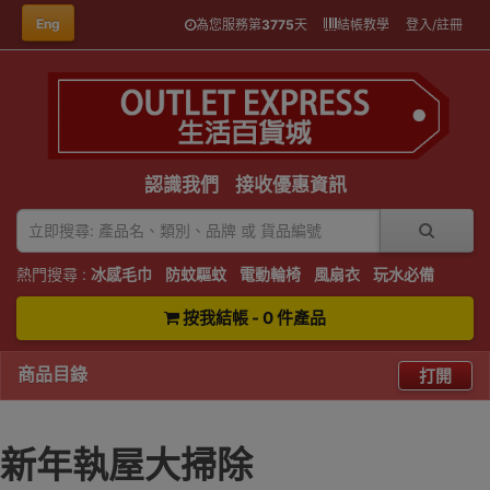
Eng
為您服務第
3775
天
結帳教學
登入/註冊
認識我們
接收優惠資訊
熱門搜尋 :
冰感毛巾
防蚊驅蚊
電動輪椅
風扇衣
玩水必備
按我結帳 - 0 件產品
商品目錄
打開
新年執屋大掃除