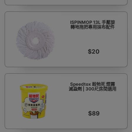
ISPINMOP 13L 手壓旋
轉地拖把專用抹布配件
$20
Speedtox 殺牠死 煙霧
滅蝨劑 | 300尺房間適用
$89