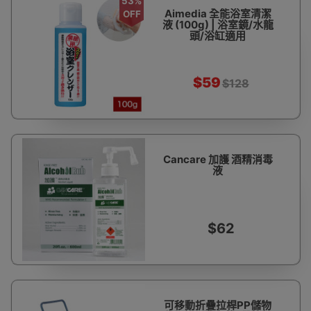
53%
Aimedia 全能浴室清潔
OFF
液 (100g) | 浴室鏡/水龍
頭/浴缸適用
$59
$128
Cancare 加護 酒精消毒
液
$62
可移動折疊拉桿PP儲物