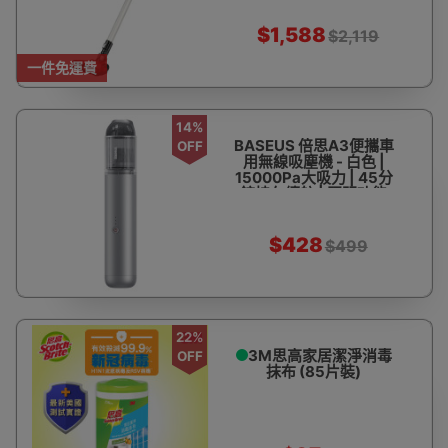
$1,588
$2,119
一件免運費
14%
BASEUS 倍思A3便攜車
OFF
用無線吸塵機 - 白色 |
15000Pa大吸力 | 45分
鐘持久續航 | 照明功能
$428
$499
22%
3M思高家居潔淨消毒
OFF
抹布 (85片裝)