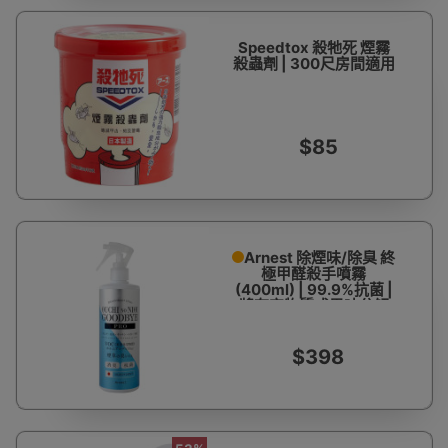
Speedtox 殺牠死 煙霧
殺蟲劑 | 300尺房間適用
$85
Arnest 除煙味/除臭 終
極甲醛殺手噴霧
(400ml) | 99.9%抗菌 |
將有害物質或異味分解
$398