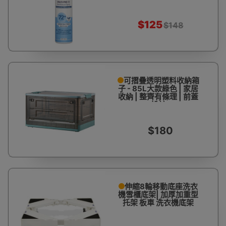
$125
$148
可摺疊透明塑料收納箱
子 - 85L大款綠色 | 家居
收納 | 整齊有條理 | 前蓋
設計
$180
伸縮8輪移動底座洗衣
機雪櫃底架| 加厚加重型
托架 板車 洗衣機底架