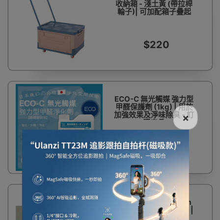
收納箱 - 淺土黃 (帶拉桿
輪子)| 可加配箱子疊起
$220
ECO-C 無光觸媒 強力型
甲醛保護劑 (1kg) | 用於
加強效果及淨味除臭 - 訂
×
購產品
$499
Kamly 金利 74x48cm
木平板車 (XO12402S) |
4寸黑輪