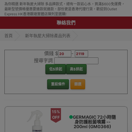
為你精選 新年執屋大掃除 多品牌款式，總有一款岩心水，買滿$600免運費，
最新型號價格優惠要邊款就邊款，部份更是香港代理行貨，歡迎到Outlet
Express HK香港觀塘實體店陳列室選購!
聯絡我們
首頁
新年執屋大掃除產品列表
價錢 $
-
搜尋字詞
低$排起
高$排起
重設條件
篩選
15%
GERMAGIC 72小時隨
OFF
身防護殺菌噴霧 --
200ml (GM0366)