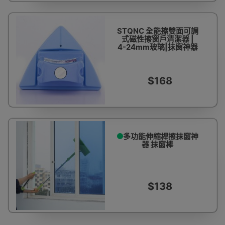
STQNC 全能擦雙面可調
式磁性擦窗戶清潔器 |
4-24mm玻璃|抹窗神器
$168
多功能伸縮桿擦抹窗神
器 抹窗棒
$138