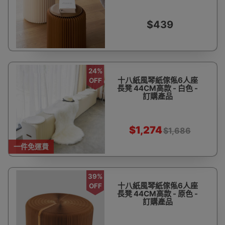
$439
24%
十八紙風琴紙傢俬6人座
OFF
長凳 44CM高款 - 白色 -
訂購產品
$1,274
$1,686
一件免運費
39%
十八紙風琴紙傢俬6人座
OFF
長凳 44CM高款 - 原色 -
訂購產品