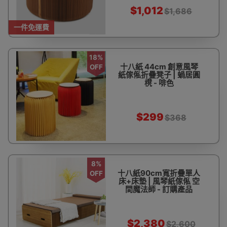
$1,012
$1,686
一件免運費
18%
十八紙 44cm 創意風琴
OFF
紙傢俬折疊凳子 | 蝸居圓
櫈 - 啡色
$299
$368
8%
十八紙90cm寬折疊單人
OFF
床+床墊 | 風琴紙傢俬 空
間魔法師 - 訂購產品
$2,380
$2,600