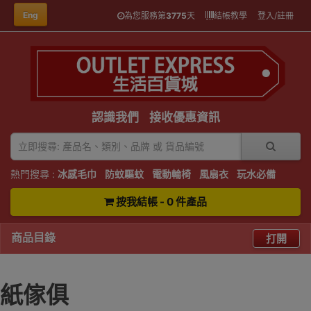
Eng
為您服務第
3775
天
結帳教學
登入/註冊
認識我們
接收優惠資訊
熱門搜尋 :
冰感毛巾
防蚊驅蚊
電動輪椅
風扇衣
玩水必備
按我結帳 - 0 件產品
商品目錄
打開
紙傢俱