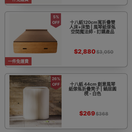
5%
十八紙120cm寬折疊雙
OFF
人床+床墊 | 風琴紙傢俬
空間魔法師 - 訂購產品
$2,880
$3,050
一件免運費
26%
十八紙 44cm 創意風琴
OFF
紙傢俬折疊凳子 | 蝸居圓
櫈 - 白色
$269
$368