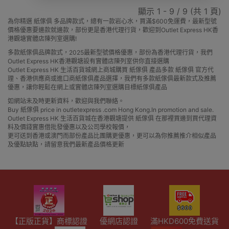
顯示 1 - 9 / 9 (共 1 頁)
為你精選 紙傢俱 多品牌款式，總有一款岩心水，買滿$600免運費，最新型號
價格優惠要邊款就邊款，部份更是香港代理行貨，歡迎到Outlet Express HK香
港觀塘實體店陳列室選購!
多款紙傢俱品牌款式，2025最新型號價格優惠，部份為香港代理行貨，我們
Outlet Express HK香港觀塘設有實體店陳列室供你直接選購
Outlet Express HK 生活百貨城網上商城購買 紙傢俱 產品多款 紙傢俱 官方代
理、香港供應商或進口商紙傢俱產品選擇，我們有多款紙傢俱最新款式及推薦
優惠，讓你輕鬆在網上或實體店陳列室選購目標紙傢俱產品
如網站未及時更新資料，歡迎與我們聯絡。
Buy 紙傢俱 price in outletexpress .com Hong Kong.In promotion and sale.
Outlet Express HK 生活百貨城在香港觀塘提供 紙傢俱 在那裡買邊到買代理資
料及價錢實惠借批發優惠以及公司學校報價，
更可送到香港或澳門而部份產品比團購更優惠，更可以為你推薦推介相似產品
及優點缺點，請留意我們最新產品價格更新
【正版正貨】商標認證
優網店認證
滿HKD600免費送貨