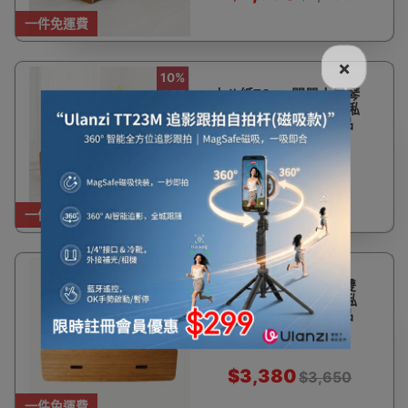
一件免運費
×
10%
十八紙70cm闊單人風琴
OFF
紙床連床墊 | 風琴紙傢俬
空間魔法師 - 訂購產品
$1,880
$2,100
一件免運費
7%
十八紙150cm寬折疊雙
OFF
人床+床墊 | 風琴紙傢俬
空間魔法師 - 訂購產品
$3,380
$3,650
一件免運費