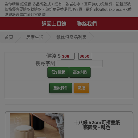
為你精選 紙傢俱 多品牌款式，總有一款岩心水，買滿$600免運費，最新型號
價格優惠要邊款就邊款，部份更是香港代理行貨，歡迎到Outlet Express HK香
港觀塘實體店陳列室選購!
返回上目錄
聯絡我們
首頁
居家生活
紙傢俱產品列表
價錢 $
-
搜尋字詞
低$排起
高$排起
重設條件
篩選
十八紙 52cm可摺疊紙
藝園凳 - 啡色