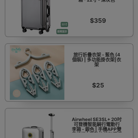
$359
22寸
鋁框設計
旅行折疊衣架 - 藍色 (4
個裝) | 多功能掛衣架|衣
架
$25
Airwheel SE3SL+ 20吋
可登機智能騎行電動行
李箱 - 銀色 | 手機APP雙
重操控 | 電動伸縮無極調