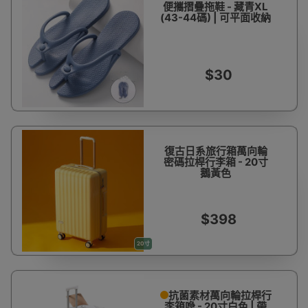
便攜摺疊拖鞋 - 藏青XL
(43-44碼) | 可平面收納
$30
復古日系旅行箱萬向輪
密碼拉桿行李箱 - 20寸
鵝黃色
$398
20寸
抗菌素材萬向輪拉桿行
李箱喼 - 20寸白色 | 帶