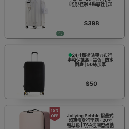
USB/杯架 4輪設計 | 加
厚抗壓 | TSA海關鎖
$398
20寸
24寸魔術貼彈力布行
李箱保護套 - 黑色 | 防水
耐磨 | 50絲加厚
$50
15%
Jollying Pebble 摺疊式
OFF
超薄瘦身行李箱 - 20寸
粉紅色 | TSA海關密碼鎖