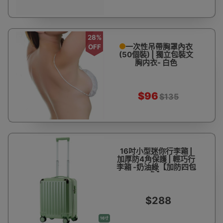
28%
一次性吊帶胸罩內衣
OFF
(50個裝) | 獨立包裝文
胸内衣- 白色
$96
$135
16吋小型迷你行李箱 |
加厚防4角保護 | 輕巧行
李箱 -奶油綠【加防四包
角】
$288
16寸