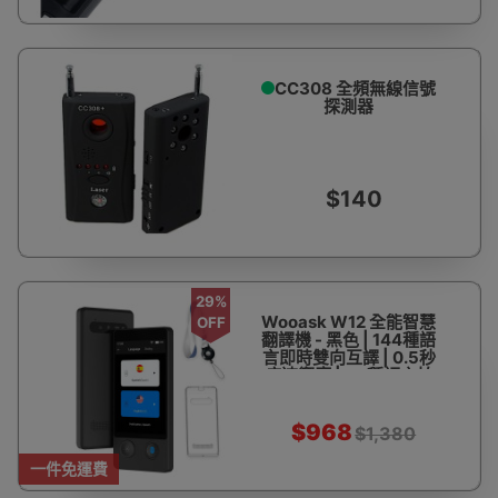
CC308 全頻無線信號
探測器
$140
29%
Wooask W12 全能智慧
OFF
翻譯機 - 黑色 | 144種語
言即時雙向互譯 | 0.5秒
疾速響應 | 43種語言拍
照翻譯 | 3.7吋高清觸控
螢幕
$968
$1,380
一件免運費