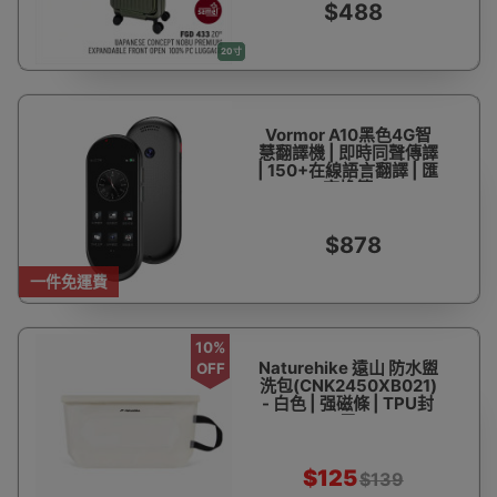
$488
20寸
Vormor A10黑色4G智
慧翻譯機 | 即時同聲傳譯
| 150+在線語言翻譯 | 匯
率換算
$878
一件免運費
10%
Naturehike 遠山 防水盥
OFF
洗包(CNK2450XB021)
- 白色 | 强磁條 | TPU封
口
$125
$139