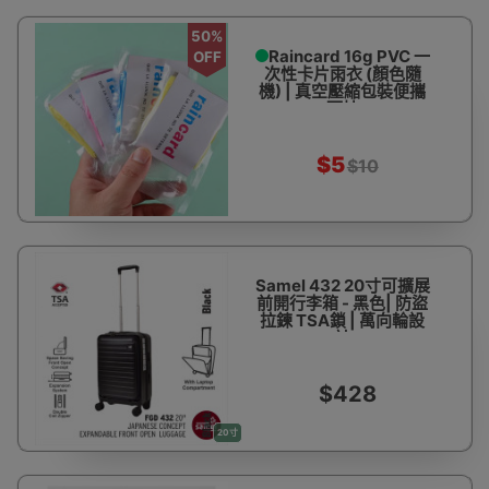
50%
Raincard 16g PVC 一
OFF
次性卡片雨衣 (顏色隨
機) | 真空壓縮包裝便攜
雨披
$5
$10
Samel 432 20寸可擴展
前開行李箱 - 黑色| 防盜
拉鍊 TSA鎖 | 萬向輪設
計
$428
20寸