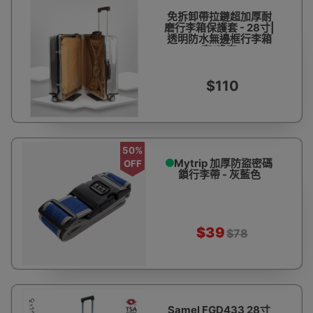
免拆卸帶拉鏈超加厚耐
磨行李箱保護套 - 28寸|
透明防水無邊框行李箱
套/喼套
$110
50%
Mytrip 加厚防盜密碼
OFF
鎖行李帶 - 灰藍色
$39
$78
Samel FGD433 28寸