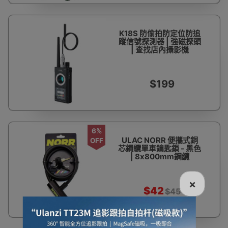
K18S 防偷拍防定位防追
蹤信號探測器 | 強磁探頭
| 查找店內攝影機
$199
6%
ULAC NORR 便攜式銅
OFF
芯鋼纜單車鑰匙鎖 - 黑色
| 8x800mm鋼纜
×
$42
$45