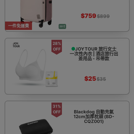
行李喼 iF設計獎 | 香港行
貨
$759
$899
一件免運費
20寸
28%
JOYTOUR 旅行女士
OFF
一次性內衣 | 酒店旅行出
差用品 - 吊帶款
$25
$35
31%
Blackdog 自動充氣
OFF
12cm加厚枕頭 (BD-
CQZ001)