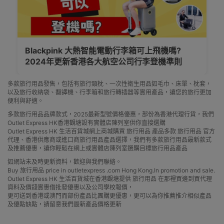
Blackpink 大熱智能電動行李箱可上飛機嗎?
2024年更新香港各大航空公司行李登機準則
多款旅行用品發售，包括有旅行頸枕、一次性衛生用品如毛巾、床單、枕套，
以及旅行收納袋、翻譯機、行李箱和旅行轉插器等實用產品，讓您的旅行更加
便利與舒適。
多款旅行用品品牌款式，2025最新型號價格優惠，部份為香港代理行貨，我們
Outlet Express HK香港觀塘設有實體店陳列室供你直接選購
Outlet Express HK 生活百貨城網上商城購買 旅行用品 產品多款 旅行用品 官方
代理、香港供應商或進口商旅行用品產品選擇，我們有多款旅行用品最新款式
及推薦優惠，讓你輕鬆在網上或實體店陳列室選購目標旅行用品產品
如網站未及時更新資料，歡迎與我們聯絡。
Buy 旅行用品 price in outletexpress .com Hong Kong.In promotion and sale.
Outlet Express HK 生活百貨城在香港觀塘提供 旅行用品 在那裡買邊到買代理
資料及價錢實惠借批發優惠以及公司學校報價，
更可送到香港或澳門而部份產品比團購更優惠，更可以為你推薦推介相似產品
及優點缺點，請留意我們最新產品價格更新