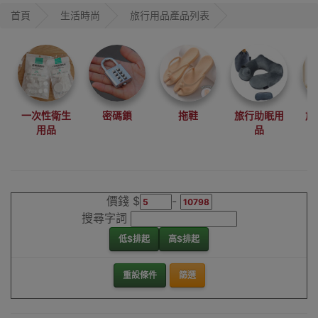
首頁
生活時尚
旅行用品產品列表
一次性衛生
密碼鎖
拖鞋
旅行助眠用
旅
用品
品
價錢 $
-
搜尋字詞
低$排起
高$排起
重設條件
篩選