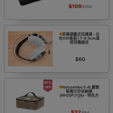
$109
$159
即棄頭戴式耳機罩 - 白
色100隻裝 | 7-8.5cm直
徑耳機適用
$60
61%
Naturehike 5.4L露營
OFF
裝備方形收納箱
(NH20PJ128) - 啡色方
形
$32
$84