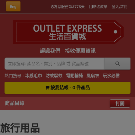
Eng
為您服務第
3775
天
結帳教學
登入/註冊
認識我們
接收優惠資訊
熱門搜尋 :
冰感毛巾
防蚊驅蚊
電動輪椅
風扇衣
玩水必備
按我結帳 - 0 件產品
商品目錄
打開
旅行用品