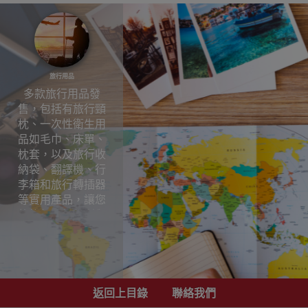
旅行用品
多款旅行用品發
售，包括有旅行頸
枕、一次性衛生用
品如毛巾、床單、
枕套，以及旅行收
納袋、翻譯機、行
李箱和旅行轉插器
等實用產品，讓您
的旅行更加便利與
舒適。
旅行用品
返回上目錄
聯絡我們