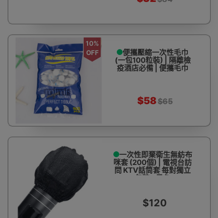
10%
便攜壓縮一次性毛巾
OFF
(一包100粒裝) | 隔離檢
疫酒店必備 | 便攜毛巾
$58
$65
一次性即棄衛生無紡布
咪套 (200個) | 電視台訪
問 KTV話筒套 每對獨立
包裝 - 黑色
$120