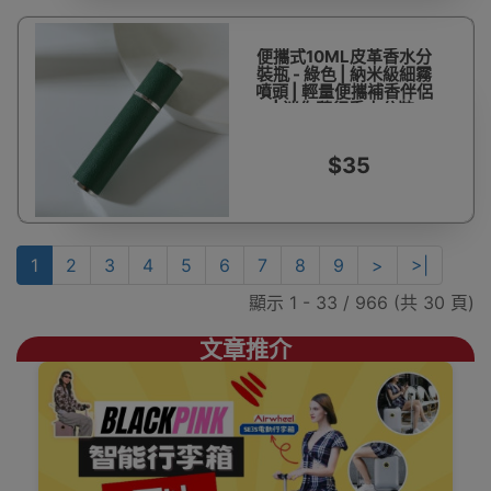
便攜式10ML皮革香水分
裝瓶 - 綠色 | 納米級細霧
噴頭 | 輕量便攜補香伴侶
| 迷你隨行香水分裝
$35
1
2
3
4
5
6
7
8
9
>
>|
顯示 1 - 33 / 966 (共 30 頁)
文章推介