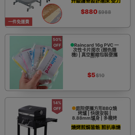
升級護脊設計摺床 受力
高彈海棉 | 承重150kg左
右
更均衡
$880
$988
一件免運費
50%
Raincard 16g PVC 一
OFF
次性卡片雨衣 (顏色隨
機) | 真空壓縮包裝便攜
雨披
$5
$10
14%
庭院便攜方形BBQ燒
OFF
烤爐 | 快速安裝 |
8.88mm爐身 | 多種烤
法
燒烤煎焗皆能 煎扒串燒
烤雞