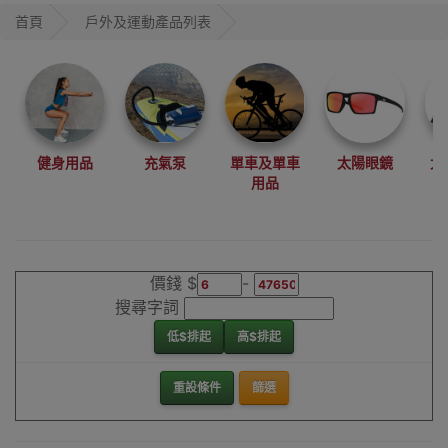
首頁
戶外及運動產品列表
健身用品
充氣泵
單車及單車
太陽眼鏡
太
用品
價錢 $
-
搜尋字詞
低$排起
高$排起
重設條件
篩選