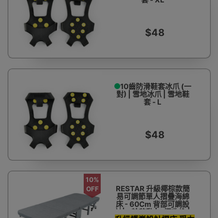
$48
10齒防滑鞋套冰爪 (一
對) | 雪地冰爪 | 雪地鞋
套 - L
$48
10%
RESTAR 升級椰棕款簡
OFF
易可調節單人摺疊海綿
床 - 60Cm 背部可調設
計| 8輪移動 | 4摺收納 |