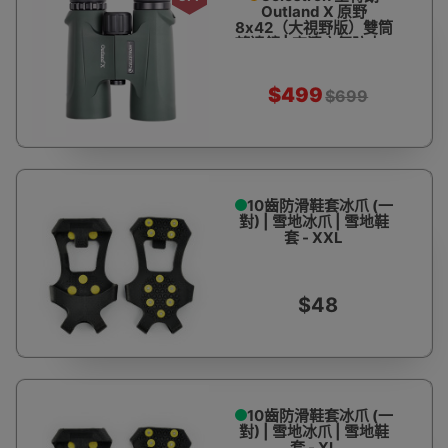
Outland X 原野
8x42（大視野版）雙筒
望遠鏡 | 高清充氮防水 -
軍綠
$499
$699
10齒防滑鞋套冰爪 (一
對) | 雪地冰爪 | 雪地鞋
套 - XXL
$48
10齒防滑鞋套冰爪 (一
對) | 雪地冰爪 | 雪地鞋
套 - XL