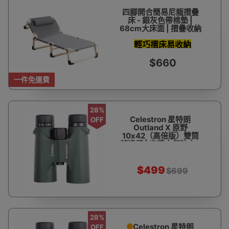
四腳開合簡易尼龍摺疊
床 - 銀灰色帶棉墊 |
68cm大床面 | 摺疊收納
輕巧摺床易收納
$660
一件免運費
28%
Celestron 星特朗
OFF
Outland X 原野
10x42（高倍版）雙筒
望遠鏡 | 高清充氮防水 -
軍綠
$499
$699
28%
Celestron 星特朗
OFF