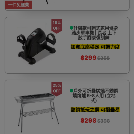
一件免運費
16%
升級款可調式家用健身
OFF
踏步單車機 | 長者 上下
肢手腳康復訓練
加寬底座穩定 可調力度
$299
$358
25%
戶外可折疊炭燒不銹鋼
OFF
燒烤爐 6-8人用 (立地
式)
熱銷抵玩之選 可摺疊易
收納
$298
$398