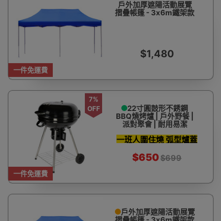
戶外加厚遮陽活動展覽
摺疊帳篷 - 3x6m鐵架款
$1,480
一件免運費
7%
22寸圓鼓形不銹鋼
OFF
BBQ燒烤爐 | 戶外野餐 |
派對聚會 | 耐用易潔
一班人圍住燒 弧型爐蓋
燜烤鎖住肉汁
$650
$699
一件免運費
戶外加厚遮陽活動展覽
摺疊帳篷 - 3x6m鐵架款