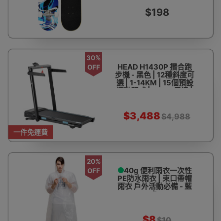
$198
30%
HEAD H1430P 摺合跑
OFF
步機 - 黑色 | 12種斜度可
選 | 1-14KM | 15個預設
運動程式 | 2.0HP馬達 |
香港行貨 - 訂購產品
$3,488
$4,988
一件免運費
20%
40g 便利雨衣一次性
OFF
PE防水雨衣 | 束口帶帽
雨衣 戶外活動必備 - 藍
色
$8
$10