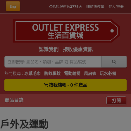
Eng
為您服務第
3775
天
結帳教學
登入/註冊
認識我們
接收優惠資訊
熱門搜尋 :
冰感毛巾
防蚊驅蚊
電動輪椅
風扇衣
玩水必備
按我結帳 - 0 件產品
商品目錄
打開
戶外及運動