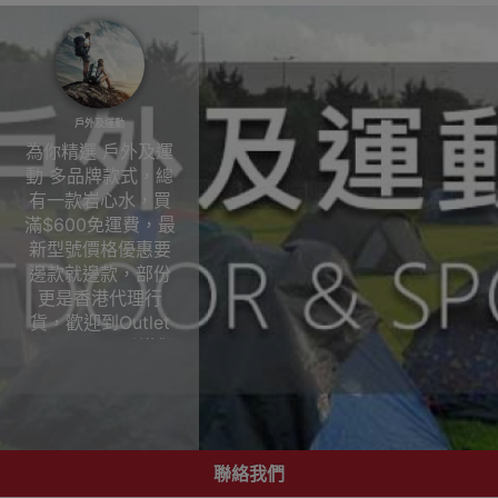
戶外及運動
為你精選 戶外及運
動 多品牌款式，總
有一款岩心水，買
滿$600免運費，最
新型號價格優惠要
邊款就邊款，部份
更是香港代理行
貨，歡迎到Outlet
Express HK香港觀
塘實體店陳列室選
購!戶外及運動
聯絡我們