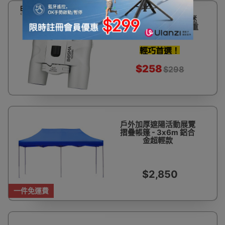
13%
BOSMA 10x25 沖浪 迷
OFF
你輕巧雙筒望遠鏡 | 僅重
200g
輕巧首選！
$258
$298
戶外加厚遮陽活動展覽
摺疊帳篷 - 3x6m 鋁合
金超輕款
$2,850
一件免運費