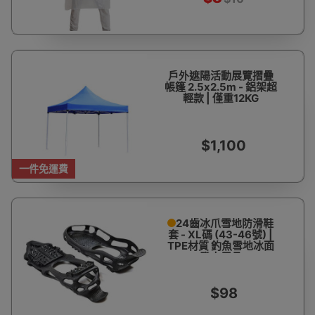
戶外遮陽活動展覽摺疊
帳篷 2.5x2.5m - 鋁架超
輕款 | 僅重12KG
$1,100
一件免運費
24齒冰爪雪地防滑鞋
套 - XL碼 (43-46號) |
TPE材質 釣魚雪地冰面
登山用品
$98