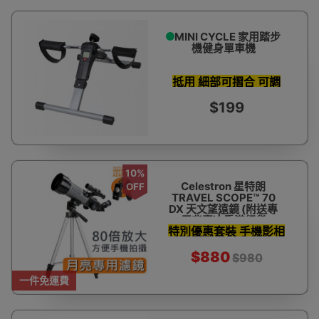
MINI CYCLE 家用踏步
機健身單車機
抵用 細部可摺合 可調
力度
$199
10%
Celestron 星特朗
OFF
TRAVEL SCOPE™ 70
DX 天文望遠鏡 (附送專
用背囊)| 香港行貨
特別優惠套裝 手機影相
支架 濾鏡 天文軟件及
$880
$980
更多
一件免運費