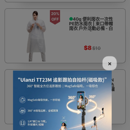
20%
40g 便利雨衣一次性
OFF
PE防水雨衣 | 束口帶帽
雨衣 戶外活動必備 - 白
色
$8
$10
×
Coleman EXCURSION
15L手提保溫冰箱 - 紅色
| 24小時保溫 | 可放22罐
330ml飲料
$299
11升 至 20升