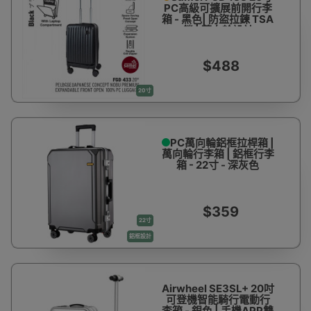
PC高級可擴展前開行李
箱 - 黑色| 防盜拉鍊 TSA
鎖 | 萬向輪設計
$488
20寸
PC萬向輪鋁框拉桿箱 |
萬向輪行李箱 | 鋁框行李
箱 - 22寸 - 深灰色
$359
22寸
鋁框設計
Airwheel SE3SL+ 20吋
可登機智能騎行電動行
李箱 - 銀色 | 手機APP雙