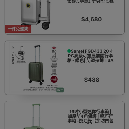
重操控 | 電動伸縮無極調
速 | Apple Find My一鍵
查找 | 香港行貨
$4,680
一件免運費
Samel FGD433 20寸
PC高級可擴展前開行李
箱 - 綠色| 防盜拉鍊 TSA
鎖 | 萬向輪設計
$488
20寸
16吋小型迷你行李箱 |
加厚防4角保護 | 輕巧行
李箱 -奶油綠【加防四包
角】