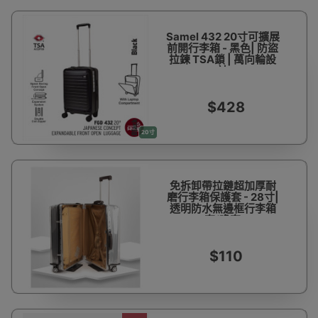
Samel 432 20寸可擴展
前開行李箱 - 黑色| 防盜
拉鍊 TSA鎖 | 萬向輪設
計
$428
20寸
免拆卸帶拉鏈超加厚耐
磨行李箱保護套 - 28寸|
透明防水無邊框行李箱
套/喼套
$110