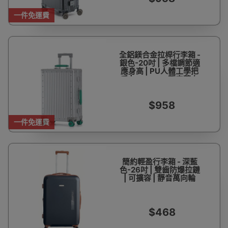
一件免運費
全鋁鎂合金拉桿行李箱 -
銀色-20吋 | 多檔調節適
應身高 | PU人體工學把
手 | 360°TPE靜音萬向
輪 | 鋁合金防撞包角
$958
一件免運費
簡約輕盈行李箱 - 深藍
色-26吋 | 雙齒防爆拉鏈
| 可擴容 | 靜音萬向輪
$468