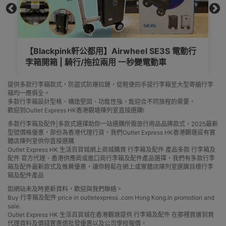
行
Blackpink 大熱智能電動行李箱可上飛機嗎?
2024年更新香港各大航空公司行李登機準則
提供多款行李箱款式，防盜式防爆拉鏈，從輕便的手提行李箱至大型寄艙行李
箱均一應俱全。
多款行李箱設計型格、構造堅固、功能性強，能迎合不同旅程的需要，
歡迎到Outlet Express HK香港觀塘陳列室直接選購!
多款行李箱及配件|多款式選擇助你一站選購所需旅行用品品牌款式，2025最新
型號價格優惠，部份為香港代理行貨，我們Outlet Express HK香港觀塘設有實
體店陳列室供你直接選購
Outlet Express HK 生活百貨城網上商城購買 行李箱及配件 產品多款 行李箱及
配件 官方代理、香港供應商或進口商行李箱及配件產品選擇，我們有多款行李
箱及配件最新款式及推薦優惠，讓你輕鬆在網上或實體店陳列室選購目標行李
箱及配件產品
如網站未及時更新資料，歡迎與我們聯絡。
Buy 行李箱及配件 price in outletexpress .com Hong Kong.In promotion and
sale.
Outlet Express HK 生活百貨城在香港觀塘提供 行李箱及配件 在那裡買邊到買
代理資料及價錢實惠借批發優惠以及公司學校報價，