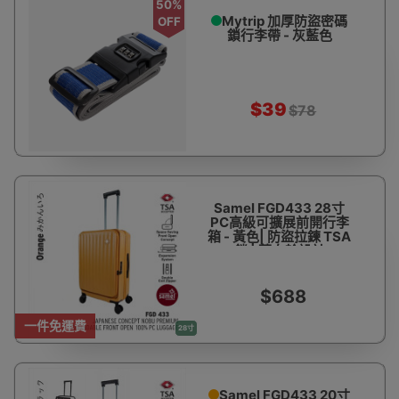
50%
Mytrip 加厚防盜密碼
OFF
鎖行李帶 - 灰藍色
$39
$78
Samel FGD433 28寸
PC高級可擴展前開行李
箱 - 黃色| 防盜拉鍊 TSA
鎖 | 萬向輪設計
$688
一件免運費
28寸
Samel FGD433 20寸