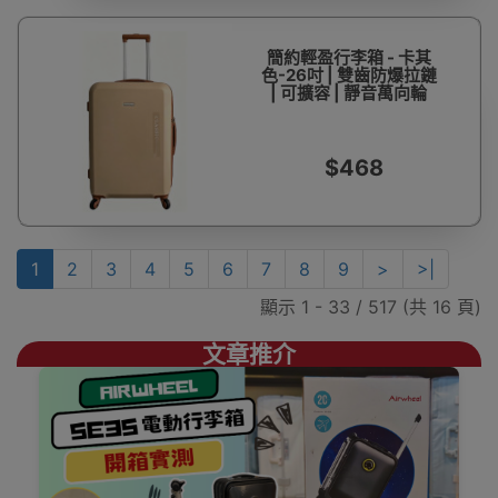
簡約輕盈行李箱 - 卡其
色-26吋 | 雙齒防爆拉鏈
| 可擴容 | 靜音萬向輪
$468
1
2
3
4
5
6
7
8
9
>
>|
顯示 1 - 33 / 517 (共 16 頁)
文章推介