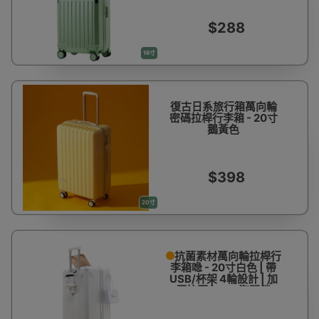
$288
16寸
復古日系旅行箱萬向輪
密碼拉桿行李箱 - 20寸
鵝黃色
$398
20寸
抗菌素材萬向輪拉桿行
李箱喼 - 20寸白色 | 帶
USB/杯架 4輪設計 | 加
厚抗壓 | TSA海關鎖