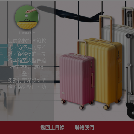
行李箱及配件
提供多款行李箱款
式，防盜式防爆拉
鏈，從輕便的手提
行李箱至大型寄艙
行李箱均一應俱
全。
多款行李箱設計型
格、構造堅固、功
能性強，能迎合不
同旅程的需要，
歡迎到Outlet
Express HK香港觀
塘陳列室直接選購!
返回上目錄
聯絡我們
行李箱及配件