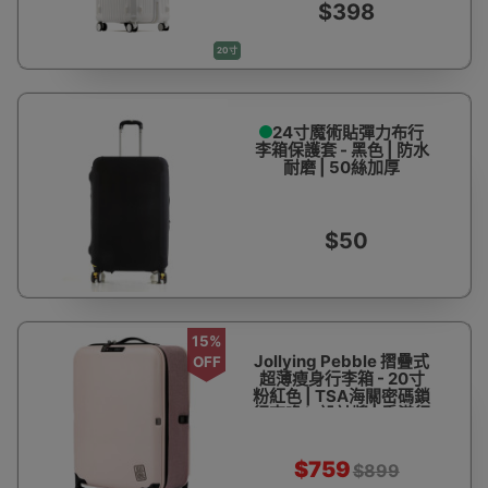
$398
20寸
24寸魔術貼彈力布行
李箱保護套 - 黑色 | 防水
耐磨 | 50絲加厚
$50
15%
Jollying Pebble 摺疊式
OFF
超薄瘦身行李箱 - 20寸
粉紅色 | TSA海關密碼鎖
行李喼 iF設計獎 | 香港行
貨
$759
$899