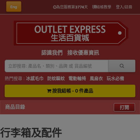
Eng
為您服務第
3774
天
結帳教學
登入/註冊
認識我們
接收優惠資訊
熱門搜尋 :
冰感毛巾
防蚊驅蚊
電動輪椅
風扇衣
玩水必備
按我結帳 - 0 件產品
商品目錄
打開
行李箱及配件