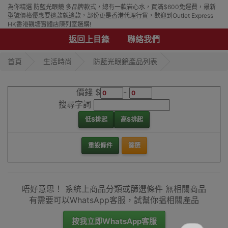
為你精選 防藍光眼鏡 多品牌款式，總有一款岩心水，買滿$600免運費，最新
型號價格優惠要邊款就邊款，部份更是香港代理行貨，歡迎到Outlet Express
HK香港觀塘實體店陳列室選購!
返回上目錄
聯絡我們
首頁
生活時尚
防藍光眼鏡產品列表
價錢 $
-
搜尋字詞
低$排起
高$排起
重設條件
篩選
唔好意思！ 系統上商品分類或篩選條件 無相關商品
有需要可以WhatsApp客服，試幫你揾相關產品
按我立即WhatsApp客服