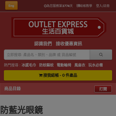
Eng
為您服務第
3774
天
結帳教學
登入/註冊
認識我們
接收優惠資訊
熱門搜尋 :
冰感毛巾
防蚊驅蚊
電動輪椅
風扇衣
玩水必備
按我結帳 - 0 件產品
商品目錄
打開
防藍光眼鏡