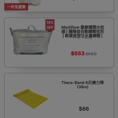
一件免運費
16%
Mediflow 健康護頸水枕
OFF
頭 | 隨睡姿自動調整枕形
| 軟硬度按注水量調整 |
加拿大製造
$553
$660
Thera-Band 6尺練力帶
(3lbs)
$86