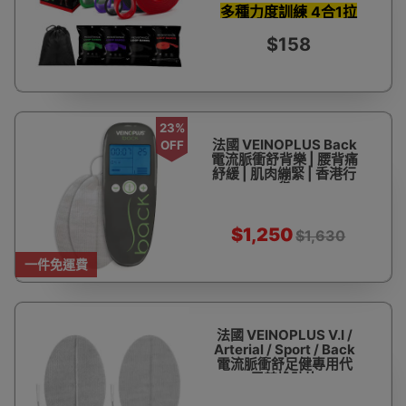
多種力度訓練 4合1拉
力帶套裝
$158
23%
法國 VEINOPLUS Back
OFF
電流脈衝舒背樂 | 腰背痛
紓緩 | 肌肉繃緊 | 香港行
貨
$1,250
$1,630
一件免運費
法國 VEINOPLUS V.I /
Arterial / Sport / Back
電流脈衝舒足健專用代
用替換貼片