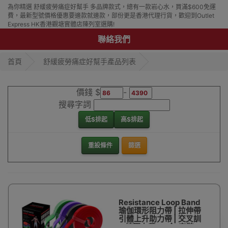
為你精選 舒緩疲勞痛症好幫手 多品牌款式，總有一款岩心水，買滿$600免運
費，最新型號價格優惠要邊款就邊款，部份更是香港代理行貨，歡迎到Outlet
Express HK香港觀塘實體店陳列室選購!
聯絡我們
首頁
舒緩疲勞痛症好幫手產品列表
價錢 $
-
搜尋字詞
低$排起
高$排起
重設條件
篩選
Resistance Loop Band
瑜伽環形阻力帶 | 拉伸帶
引體上升助力帶 | 交叉訓
練彈力帶 - 4合1套裝