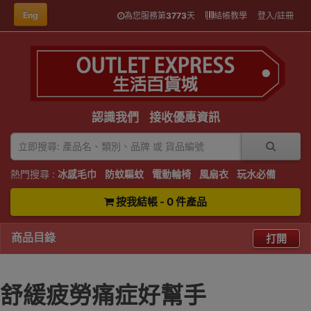
Eng
為您服務第
3773
天
結帳教學
登入/註冊
認識我們
接收優惠資訊
熱門搜尋 :
冰感毛巾
防蚊驅蚊
電動輪椅
風扇衣
玩水必備
按我結帳 - 0 件產品
商品目錄
打開
舒緩疲勞痛症好幫手