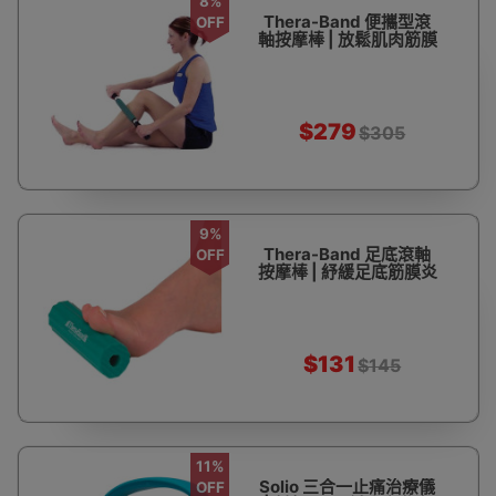
8%
Thera-Band 便攜型滾
OFF
軸按摩棒 | 放鬆肌肉筋膜
$279
$305
9%
Thera-Band 足底滾軸
OFF
按摩棒 | 紓緩足底筋膜炎
$131
$145
11%
Solio 三合一止痛治療儀
OFF