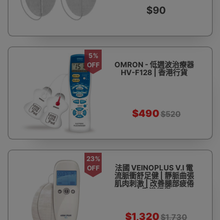
$90
5%
OMRON - 低週波治療器
OFF
HV-F128 | 香港行貨
$490
$520
23%
法國 VEINOPLUS V.I 電
OFF
流脈衝舒足健 | 靜脈曲張
肌肉刺激 | 改善腿部疲倦
| 香港行貨
$1,320
$1,730