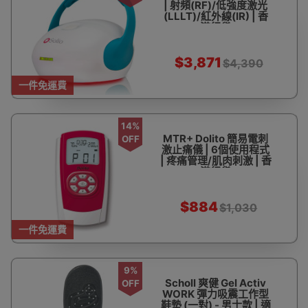
| 射頻(RF)/低強度激光
(LLLT)/紅外線(IR) | 香
港行貨
$3,871
$4,390
一件免運費
14%
MTR+ Dolito 簡易電刺
OFF
激止痛儀 | 6個使用程式
| 疼痛管理/肌肉刺激 | 香
港行貨
$884
$1,030
一件免運費
9%
Scholl 爽健 Gel Activ
OFF
WORK 彈力吸震工作型
鞋墊 (一對) - 男士款 | 適