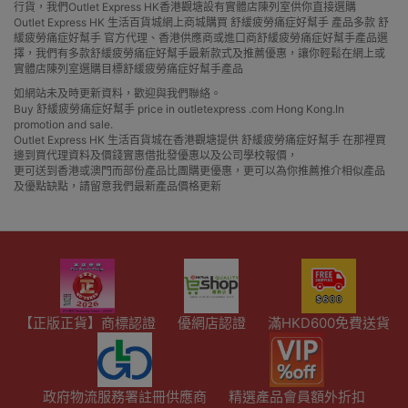
行貨，我們Outlet Express HK香港觀塘設有實體店陳列室供你直接選購
Outlet Express HK 生活百貨城網上商城購買 舒緩疲勞痛症好幫手 產品多款 舒
緩疲勞痛症好幫手 官方代理、香港供應商或進口商舒緩疲勞痛症好幫手產品選
擇，我們有多款舒緩疲勞痛症好幫手最新款式及推薦優惠，讓你輕鬆在網上或
實體店陳列室選購目標舒緩疲勞痛症好幫手產品
如網站未及時更新資料，歡迎與我們聯絡。
Buy 舒緩疲勞痛症好幫手 price in outletexpress .com Hong Kong.In
promotion and sale.
Outlet Express HK 生活百貨城在香港觀塘提供 舒緩疲勞痛症好幫手 在那裡買
邊到買代理資料及價錢實惠借批發優惠以及公司學校報價，
更可送到香港或澳門而部份產品比團購更優惠，更可以為你推薦推介相似產品
及優點缺點，請留意我們最新產品價格更新
【正版正貨】商標認證
優網店認證
滿HKD600免費送貨
政府物流服務署註冊供應商
精選產品會員額外折扣