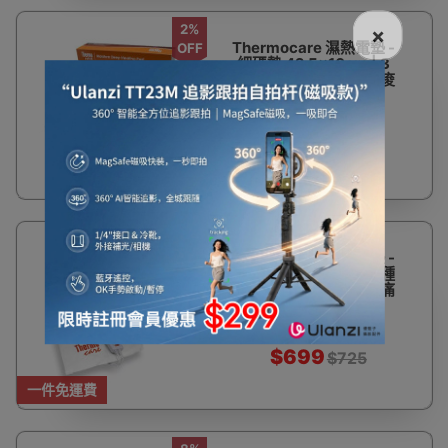
2%
×
Thermocare 濕熱電墊 -
OFF
細碼墊 42.5×10cm | 3
種溫度選擇 | 舒緩肌肉痠
痛
$599
$615
3%
Thermocare 濕熱電墊 -
OFF
正方墊-35×35cm | 3種
溫度選擇 | 舒緩肌肉痠痛
$699
$725
一件免運費