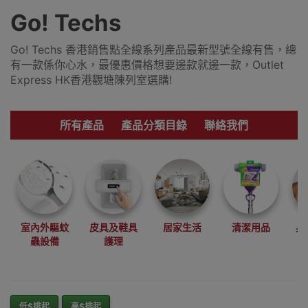
Go! Techs
Go! Techs 香港銷售點全線系列產品最新型號全線有售，總
有一款係你心水，最優惠價格想要邊款就邊一款，Outlet
Express HK香港觀塘陳列室選購!
所有產品
產品分類目錄
聯絡我們
室內外驅蚊
皮具及鞋具
居家生活
清潔用品
身
蟲設備
護理
低$排起
高$排起