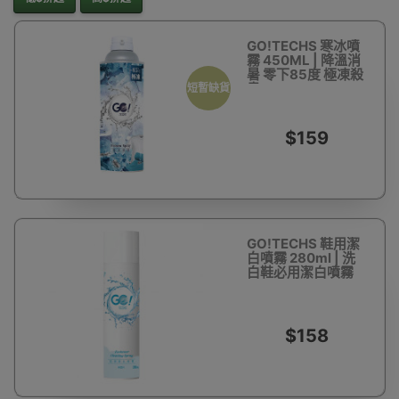
GO!TECHS 寒冰噴
霧 450ML | 降溫消
暑 零下85度 極凍殺
蟲
短暫缺貨
$159
GO!TECHS 鞋用潔
白噴霧 280ml | 洗
白鞋必用潔白噴霧
$158