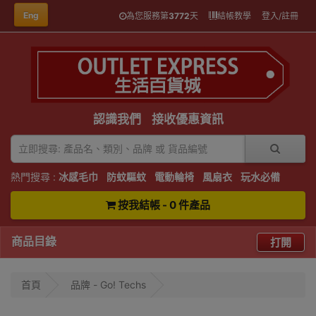
Eng
為您服務第
3772
天
結帳教學
登入/註冊
認識我們
接收優惠資訊
熱門搜尋 :
冰感毛巾
防蚊驅蚊
電動輪椅
風扇衣
玩水必備
按我結帳 - 0 件產品
商品目錄
打開
首頁
品牌 - Go! Techs