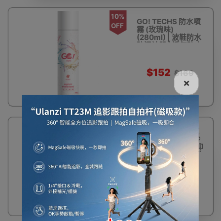
10%
GO! TECHS 防水噴
OFF
霧 (玫瑰味)
(280ml) | 波鞋防水
防污神器 | 透氣防水
防油防污 | 香港行貨
$152
$169
×
9%
GO!TECHS 鞋用抗
OFF
菌除臭噴霧 (藍風鈴
香甜 ) (270ML ) | 抑
制臭味來源 | 解決脫
鞋尷尬症 | 香港行貨
$153
$169