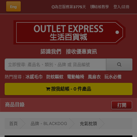
Eng
為您服務第
3775
天
結帳教學
登入/註冊
認識我們
接收優惠資訊
熱門搜尋 :
冰感毛巾
防蚊驅蚊
電動輪椅
風扇衣
玩水必備
按我結帳 - 0 件產品
商品目錄
打開
首頁
品牌 - BLACKDOG
充氣枕頭