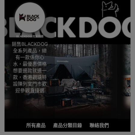
BLACKDOG 充氣枕頭
銷售BLACKDOG
全系列產品，總
有一款係你心
水，最優惠價格
想要邊款就邊一
款，香港觀塘特
設陳列室門市歡
迎參觀直接選
購。
市面上露營用品
顏色離不開橙、
綠、藍和紅等等
所有產品
產品分類目錄
聯絡我們
顏色，露營用品