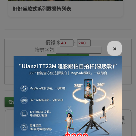
夏日熱辣辣有咩睡袋好選擇，購買小貼士及推薦
款式
價錢 $
-
×
搜尋字詞
低$排起
高$排起
重設條件
篩選
低$排起
高$排起
31%
Blackdog 自動充氣
OFF
12cm加厚枕頭 (BD-
CQZ001)