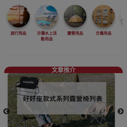
品牌 BLACKDOG
為你帶來全黑露
營感受
而BLACKDOG推
出了多款全黑互
外露營用品，為
旅行用品
沙灘水上活
露營用品
文儀用品
露營人士帶來耳
動用品
目一新感覺
BLACKDOG充氣
枕頭香港銷售點
文章推介