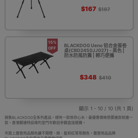
$167
$197
15%
BLACKDOG Ueno 铝合金蛋卷
OFF
桌(CBD2450JJ027) - 黑色 |
防水防風防震 | 輕巧便攜
$348
$410
顯示 1 - 10 / 10 (共 1 頁)
銷售BLACKDOG全系列產品，總有一款係你心水，最優惠價格想要邊款就邊一
款，香港觀塘特設陳列室門市歡迎參觀直接選購。
市面上露營用品顏色離不開橙、綠、藍和紅等等顏色，露營用品品牌