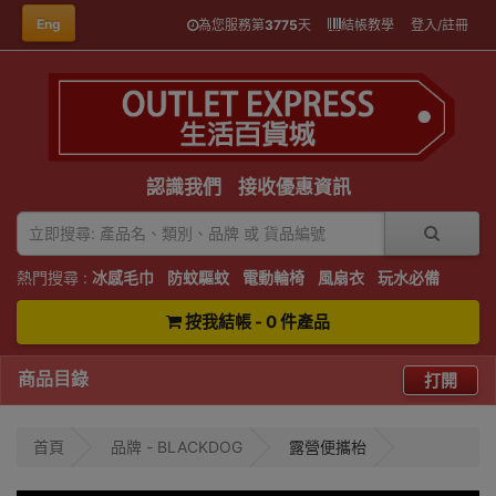
Eng
為您服務第
3775
天
結帳教學
登入/註冊
認識我們
接收優惠資訊
熱門搜尋 :
冰感毛巾
防蚊驅蚊
電動輪椅
風扇衣
玩水必備
按我結帳 - 0 件產品
商品目錄
打開
首頁
品牌 - BLACKDOG
露營便攜枱