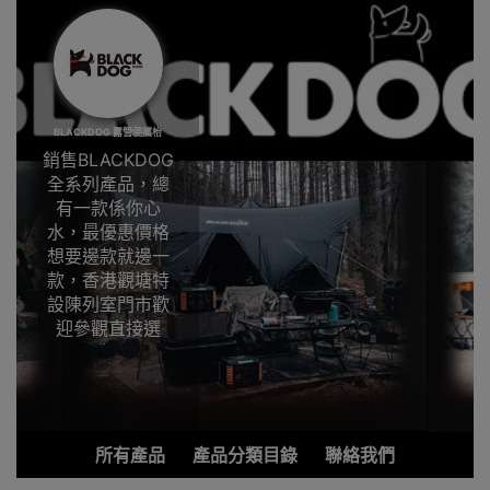
BLACKDOG 露營便攜枱
銷售BLACKDOG
全系列產品，總
有一款係你心
水，最優惠價格
想要邊款就邊一
款，香港觀塘特
設陳列室門市歡
迎參觀直接選
購。
市面上露營用品
顏色離不開橙、
綠、藍和紅等等
所有產品
產品分類目錄
聯絡我們
顏色，露營用品