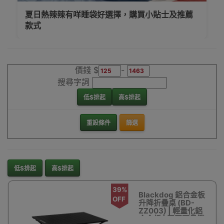
夏日熱辣辣有咩睡袋好選擇，購買小貼士及推薦
款式
價錢 $
-
搜尋字詞
低$排起
高$排起
重設條件
篩選
低$排起
高$排起
39%
Blackdog 鋁合金板
OFF
升降折疊桌 (BD-
ZZ003) | 輕量化鋁
合金板 | 堅固不易變