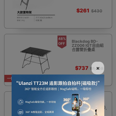
$261
$430
48%
Blackdog BD-
OFF
ZZ006 IGT自由組
合露營折疊桌
×
$737
$1,418
一件免運費
15%
BLACKDOG 時野
OFF
CW鋁合金戰術桌
(CBD2450JJ044)
- 黑色 | 多功能桌邊 |
快速組裝