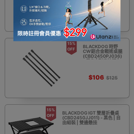
$329
$388
15%
BLACKDOG 時野
OFF
CW鋁合金戰術桌腿
(CBD2450PJ036)
- 黑色 | 耐磨抗污 |
高度可調
$106
$125
15%
BLACKDOG IGT 雙層折疊桌
OFF
(CBD2450JJ011) - 黑色 | 自
由組裝 | 雙邊懸挂