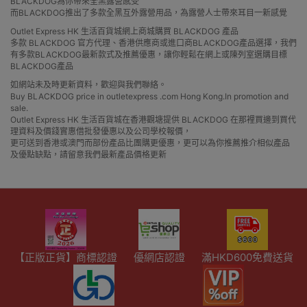
BLACKDOG為你帶來全黑露營感受
而BLACKDOG推出了多款全黑互外露營用品，為露營人士帶來耳目一新感覺
Outlet Express HK 生活百貨城網上商城購買 BLACKDOG 產品
多款 BLACKDOG 官方代理、香港供應商或進口商BLACKDOG產品選擇，我們
有多款BLACKDOG最新款式及推薦優惠，讓你輕鬆在網上或陳列室選購目標
BLACKDOG產品
如網站未及時更新資料，歡迎與我們聯絡。
Buy BLACKDOG price in outletexpress .com Hong Kong.In promotion and
sale.
Outlet Express HK 生活百貨城在香港觀塘提供 BLACKDOG 在那裡買邊到買代
理資料及價錢實惠借批發優惠以及公司學校報價，
更可送到香港或澳門而部份產品比團購更優惠，更可以為你推薦推介相似產品
及優點缺點，請留意我們最新產品價格更新
【正版正貨】商標認證
優網店認證
滿HKD600免費送貨