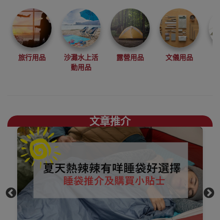
品牌 BLACKDOG
為你帶來全黑露
營感受
而BLACKDOG推
出了多款全黑互
外露營用品，為
旅行用品
沙灘水上活
露營用品
文儀用品
露營人士帶來耳
動用品
目一新感覺
BLACKDOG露營
便攜枱香港銷售
點
文章推介