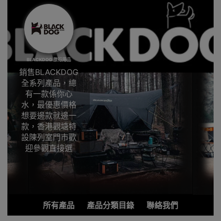
BLACKDOG 旅行用品
銷售BLACKDOG
全系列產品，總
有一款係你心
水，最優惠價格
想要邊款就邊一
款，香港觀塘特
設陳列室門市歡
迎參觀直接選
購。
市面上露營用品
顏色離不開橙、
綠、藍和紅等等
所有產品
產品分類目錄
聯絡我們
顏色，露營用品