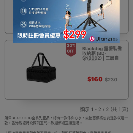
$109
$159
30%
Blackdog 露營裝備
OFF
收納箱 (BD-
SNB002) | 三層自
由分隔
$160
$230
顯示 1 - 2 / 2 (共 1 頁)
銷售BLACKDOG全系列產品，總有一款係你心水，最優惠價格想要邊款就邊一
款，香港觀塘特設陳列室門市歡迎參觀直接選購。