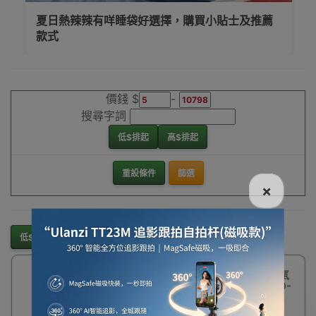
夏日熱辣辣有咩睡袋好選擇，購買小貼士及推薦
款式
價錢 $
-
搜尋字詞
低$排起
高$排起
重設條件
篩選
×
低$排起
高$排起
31%
Blackdog 自動充氣
OFF
12cm加厚枕頭 (BD-
CQZ001)