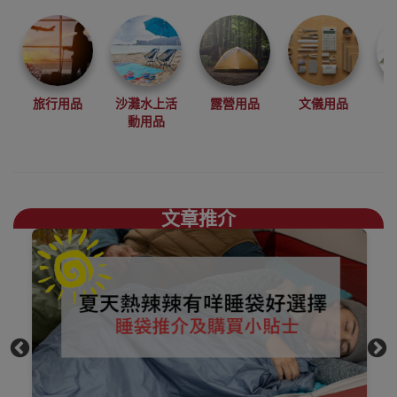
品牌 BLACKDOG
為你帶來全黑露
營感受
而BLACKDOG推
出了多款全黑互
外露營用品，為
旅行用品
沙灘水上活
露營用品
文儀用品
露營人士帶來耳
動用品
目一新感覺
BLACKDOG旅行
用品香港銷售點
文章推介