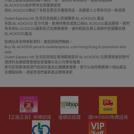
市面上露營用品顏色離不開橙、綠、藍和紅等等顏色，露營用品品牌
BLACKDOG為你帶來全黑露營感受
而BLACKDOG推出了多款全黑互外露營用品，為露營人士帶來耳目一新感覺
Outlet Express HK 生活百貨城網上商城購買 BLACKDOG 產品
多款 BLACKDOG 官方代理、香港供應商或進口商BLACKDOG產品選擇，我們
有多款BLACKDOG最新款式及推薦優惠，讓你輕鬆在網上或陳列室選購目標
BLACKDOG產品
如網站未及時更新資料，歡迎與我們聯絡。
Buy BLACKDOG price in outletexpress .com Hong Kong.In promotion and
sale.
Outlet Express HK 生活百貨城在香港觀塘提供 BLACKDOG 在那裡買邊到買代
理資料及價錢實惠借批發優惠以及公司學校報價，
更可送到香港或澳門而部份產品比團購更優惠，更可以為你推薦推介相似產品
及優點缺點，請留意我們最新產品價格更新
【正版正貨】商標認證
優網店認證
滿HKD600免費送貨