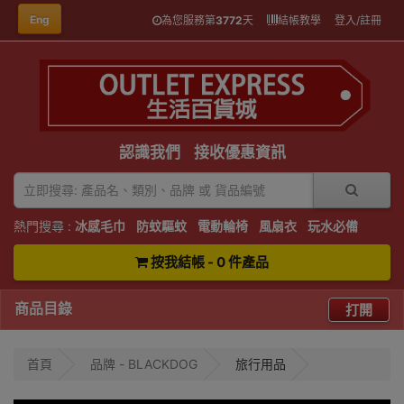
Eng
為您服務第
3772
天
結帳教學
登入/註冊
認識我們
接收優惠資訊
熱門搜尋 :
冰感毛巾
防蚊驅蚊
電動輪椅
風扇衣
玩水必備
按我結帳 - 0 件產品
商品目錄
打開
首頁
品牌 - BLACKDOG
旅行用品