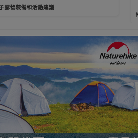
露營裝備和活動建議
【
擇
防水袋
背包/收納包
行山露營背包
單肩包/斜挎包
摺疊
工具及配件
頭燈
電筒
水樽及水杯
戶外
浴巾
上班/日用/旅行背包
運動護具
運動襪
生