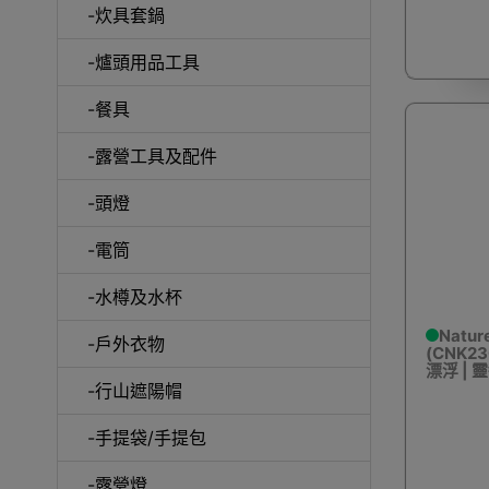
-炊具套鍋
-爐頭用品工具
披肩/手
-餐具
-露營工具及配件
-頭燈
-電筒
-水樽及水杯
Natu
-戶外衣物
(CNK23
漂浮 | 
-行山遮陽帽
活動
-手提袋/手提包
-露營燈