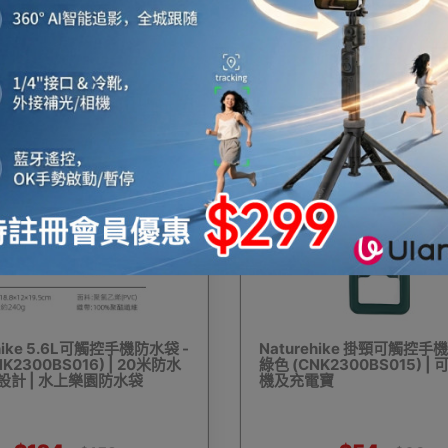
$135
$135
外燒烤爐
燒烤工具及配件
雨衣
旅行收納袋
防
18%
OFF
冰箱
保暖內衣
保暖鞋
腳部保暖
電充氣泵
ehike 5.6L可觸控手機防水袋 -
Naturehike 掛頸可觸控手
K2300BS016) | 20米防水
綠色 (CNK2300BS015) |
幕布
充氣床墊/氣墊床
充氣梳化
焚火台
防
屏設計 | 水上樂園防水袋
機及充電寶