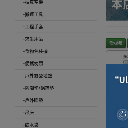
-抽真空機
-搬運工具
-工程手套
-求生用品
低$排起
-食物包裝機
-便攜枕頭
-戶外露營地墊
-防潮墊/鋁箔墊
-戶外睡墊
食品收
Natur
-吊床
綠色 (CN
| 可觸
-飲水袋