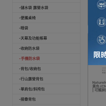
-儲水袋 露營水袋
-便攜桌椅
戶
-睡袋
-天幕及功能帳幕
-收納防水袋
保溫
-手機防水袋
-背包/收納包
-行山露營背包
Natur
黃色 (CN
天
-單肩包/斜挎包
| 可觸
-摺疊背包