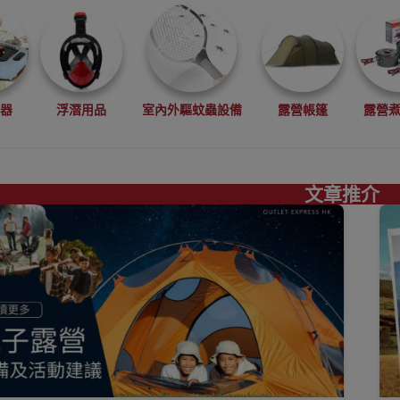
電器
浮潛用品
室內外驅蚊蟲設備
露營帳篷
露營
文章推介
真空機
搬運工具
工程手套
求生用品
食物包裝
睡墊
吊床
飲水袋
儲水袋 露營水袋
便攜