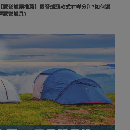
露營爐頭推薦】露營爐頭款式有咩分別?如何選
露營爐具?
背包
炊具套鍋
爐頭用品工具
餐具
衣物
行山遮陽帽
手提袋/手提包
露營燈
活電器
居家生活
派對必備
保暖家電