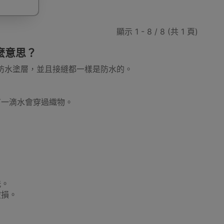
車
露營置物車
物業管理及場地用品
摺床款
顯示 1 - 8 / 8 (共 1 頁)
什麼意思？
氨酯防水塗層，並且接縫都一樣是防水的。
會有一滴水會穿過織物。
方型炭火戶外燒烤爐
露營燒烤爐
柴火式燒烤爐
具
調味料瓶
燒烤爐處理工具
燒烤炭
洗。
破損。