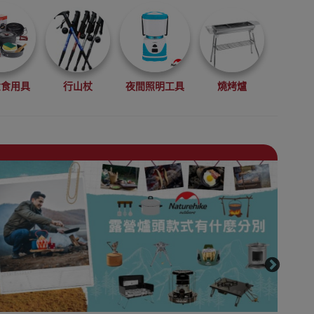
煮食用具
行山杖
夜間照明工具
燒烤爐
機
便攜枕頭
戶外露營地墊
防潮墊/鋁箔墊
桌椅
睡袋
天幕及功能帳幕
收納防水袋