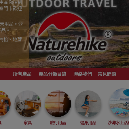
山用品你搵到
室門市歡迎
露營用品。登
產品。
椅枱、地蓆
歡迎到香港
，睇岩心水就
所有產品
產品分類目錄
聯絡我們
常見問題
港地區代理商
具
家具
旅行用品
健身用品
沙灘水上活