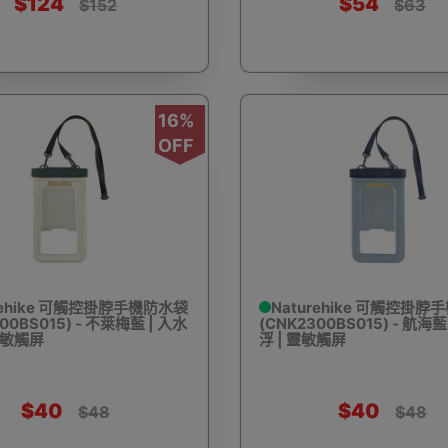
$124
$54
$152
$63
袖
戶外護腿
戲水用品
露營裝飾
營釘
16%
OFF
收納箱
飲食器皿
烹煮用具
其他煮食配件
充氣
rehike 可觸控掛脖手機防水袋
Naturehike 可觸控掛
00BS015) - 不萊梅藍 | 入水
(CNK2300BS015) - 航海藍
靈敏觸屏
浮 | 靈敏觸屏
展覽摺枱
摺疊床
氣氛燈飾
晾衣架
射燈
$40
$40
$48
$48