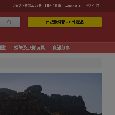
為您服務第
3775
天
結帳教學
3956 8117
登入/註冊
按我結帳 - 0 件產品
運動
娛樂及派對玩具
資訊分享