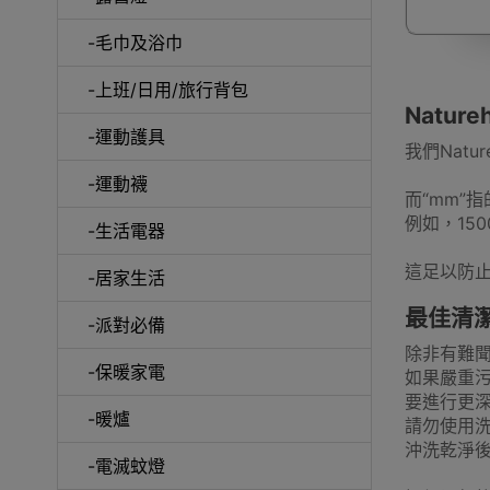
-毛巾及浴巾
行李箱及
-上班/日用/旅行背包
Natu
-運動護具
我們Nat
-運動襪
而“mm”
例如，15
電擊式電
-生活電器
這足以防
-居家生活
最佳清
-派對必備
除非有難
-保暖家電
如果嚴重
串
要進行更
-暖爐
請勿使用
沖洗乾淨
-電滅蚊燈