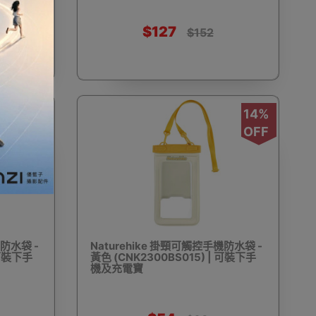
$127
$152
雨背包套
臨時戶外帳篷攤位/展覽
浮潛鞋/沙灘鞋
14%
14%
OFF
OFF
便攜椅
露營便攜枱
露營便攜床/行軍床
機防水袋 -
Naturehike 掛頸可觸控手機防水袋 -
 可裝下手
黃色 (CNK2300BS015) | 可裝下手
風繩
健身保護用品
保溫瓶
其他玩具
機及充電寶