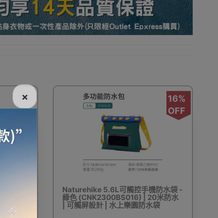
收納
充氣傢具
廚房及飲食
行山越野
×
16%
OFF
旅行助眠用品
旅行頸枕
充氣枕頭
山扣
戶外充氣梳化
滑雪手套
運動保護裝備
機防水袋 -
Naturehike 5.6L可觸控手機防水袋 -
 20米防水
綠色 (CNK2300BS016) | 20米防水
水袋
| 可觸屏設計 | 水上樂園防水袋