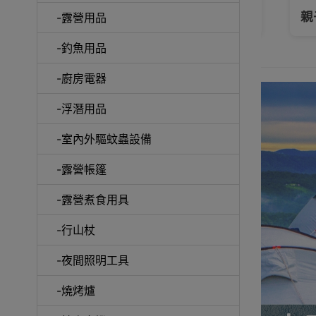
大拆解: 尋找屬於你的行山杖
親子
-露營用品
-釣魚用品
-廚房電器
手機
-浮潛用品
-室內外驅蚊蟲設備
-露營帳篷
露營
-露營煮食用具
-行山杖
-夜間照明工具
毛巾及
-燒烤爐