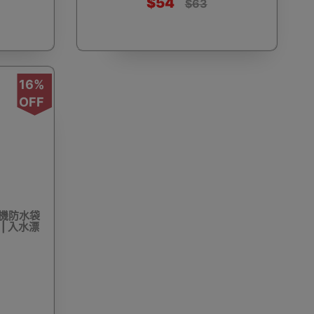
$54
$63
露營特殊配件
互外洗澡更衣帳篷用品
野餐墊
16%
OFF
泵
手拉泵/腳泵
活動摺疊桌椅 - 戶外摺枱 摺櫈
脖手機防水袋
 | 入水漂
夏日水上運動
沙灘嬉水放電
工作燈