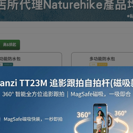
暖爐
電滅蚊燈
保暖用品
電暖氈及電暖被
家居
高$排起
雨衣/雨具/防水用品
五金工具
工程防護用品
行李箱/喼
納保存飯盒
健身手套
沙灘用品
防曬用品
行
ehike 2.6L可觸控手機防水袋 -
Naturehike 2.6L可觸控手
K2300BS016) | 20米防水
黃色 (CNK2300BS016) |
屏設計 | 水上樂園防水袋
| 可觸屏設計 | 水上樂園防