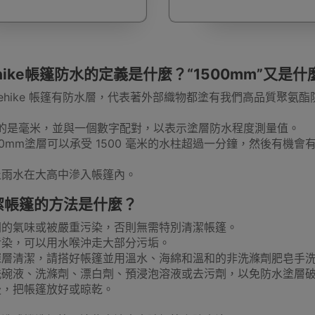
配件
露營車及配件
滑雪內衣
桌
搬貨手拉
rehike帳篷防水的定義是什麼？“1500mm”又是
urehike 帳篷有防水層，代表著外部織物都塗有我們高品質聚
指的是毫米，並與一個數字配對，以表示塗層防水程度測量值。
00mm塗層可以承受 1500 毫米的水柱超過一分鐘，然後有機
滅蚊燈
騎行雨衣
普通行李箱
尼龍摺床
滑雪冷帽
止雨水在大高中滲入帳篷內。
潔帳篷的方法是什麼？
聞的氣味或被嚴重污染，否則無需特別清潔帳篷。
污染，可以用水喉沖走大部分污垢。
燒燒烤爐
日韓式燒烤爐
燒烤網/烤架/烤盤/烤墊
食物處理工
深層清潔，請搭好帳篷並用溫水、海綿和溫和的非洗滌劑肥皂手
洗碗液、洗滌劑、漂白劑、預浸泡溶液或去污劑，以免防水塗層
後，把帳篷放好或晾乾。