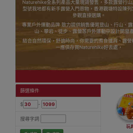
Naturehike全系列產品大量現貨發售，多款露營行
型號我地都有新手露營入門恩物，香港觀塘特設陳列
參觀直接選購。
專業戶外運動品牌 致力提供銷售優質登山、行山、
山、攀岩、徒步、露營等戶外運動中設計開發
結合自然環保，舒適時尚，你需要的煮食爐具、露營
一應俱存買Naturehike好去處，
上網睇人評價不如自己到陳列室觸摸下更知自己心，
觀塘陳列室門市選購
買滿$1000免費送貨，送到港九、新界、旺角都得
落單啦
Outlet Express 生活百貨城為Naturehike香
篩選條件
Naturehike手機防水袋香港銷售點
$
-
搜尋字詞
玩