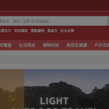
冰感毛巾
防蚊驅蚊
電動輪椅
風扇衣
玩水必備
用電器
生活時尚
潮物科技
美容及健康
戶外及