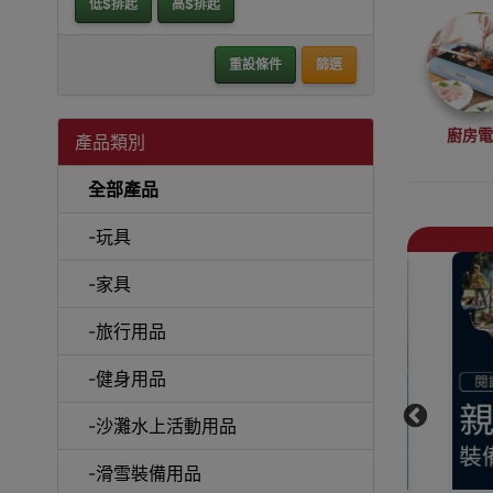
低$排起
高$排起
重設條件
篩選
廚房
產品類別
全部產品
-玩具
-家具
抽
-旅行用品
-健身用品
-沙灘水上活動用品
戶外
-滑雪裝備用品