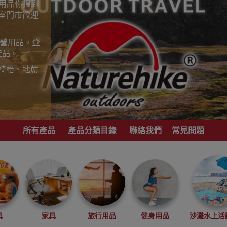
山用品你搵到
室門市歡迎
露營用品。登
產品。
椅枱、地蓆
歡迎到香港
，睇岩心水就
所有產品
產品分類目錄
聯絡我們
常見問題
港地區代理商
具
家具
旅行用品
健身用品
沙灘水上活