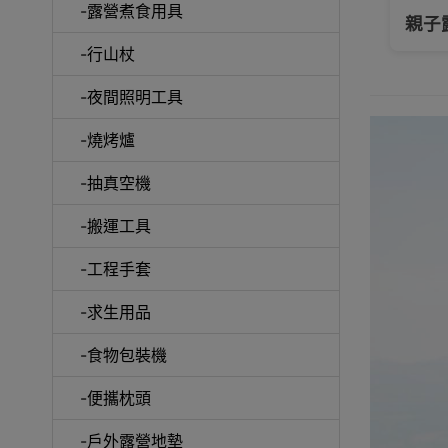
-露營煮食用具
大拆解: 尋找屬於你的行山杖
親子
-行山杖
-夜間照明工具
手機
-燒烤爐
-抽真空機
-搬運工具
露營
-工程手套
-求生用品
-食物包裝機
-便攜枕頭
毛巾及
-戶外露營地墊