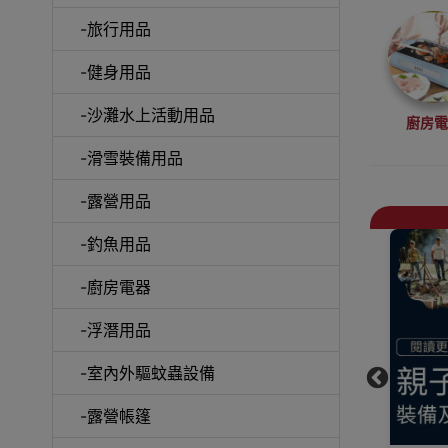
-旅行用品
-健身用品
-沙灘水上活動用品
廚房
-滑雪裝備用品
-露營用品
-釣魚用品
抽
-廚房電器
-浮潛用品
-室內外驅蚊蟲設備
戶外
-露營帳篷