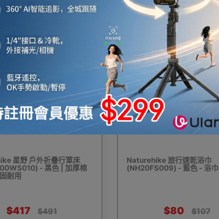
$1,154
$1,329
$1,238
$1,38
外燒烤爐
燒烤工具及配件
雨衣
旅行收納袋
防
15%
OFF
冰箱
保暖內衣
保暖鞋
腳部保暖
電充氣泵
ehike 星野 戶外折疊行軍床
Naturehike 旅行速乾浴巾
00WS010) - 黑色 | 加厚棉
(NH20FS009) - 藍色 - 浴巾
固​​耐用
幕布
充氣床墊/氣墊床
充氣梳化
焚火台
防
$417
$80
$491
$107