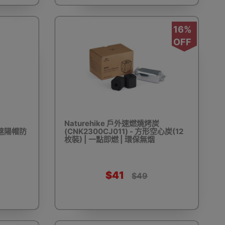
16%
車
露營置物車
物業管理及場地用品
摺床款
OFF
方型炭火戶外燒烤爐
露營燒烤爐
柴火式燒烤爐
Naturehike 戶外速燃燒烤炭
| 遮陽帽防
(CNK2300CJ011) - 方形空心炭(12
枚裝) | 一點即燃 | 環保無烟
$41
具
調味料瓶
燒烤爐處理工具
燒烤炭
$49