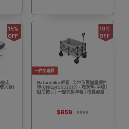
露營特殊配件
互外洗澡更衣帳篷用品
野餐墊
15%
10%
OFF
OFF
泵
手拉泵/腳泵
活動摺疊桌椅 - 戶外摺枱 摺櫈
一件免運費
動充氣床
Naturehike 輕折 · 全地形聚攏露營推
色(雙人款)
車(CNK2450JJ017) - 煙灰色-中號 |
阻尼把手 | 一鍵快拆車輪 | 堆疊容量
大
夏日水上運動
沙灘嬉水放電
工作燈
$859
$955