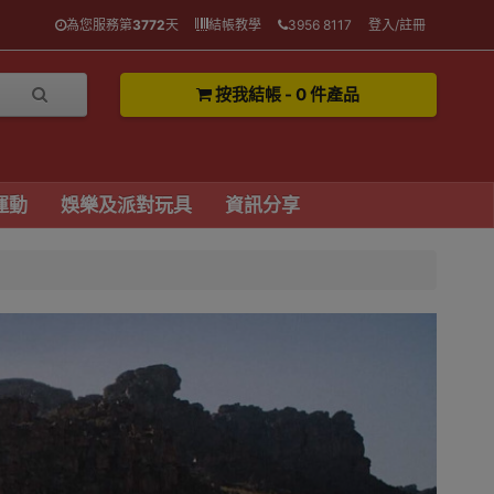
為您服務第
3772
天
結帳教學
3956 8117
登入/註冊
按我結帳 - 0 件產品
運動
娛樂及派對玩具
資訊分享