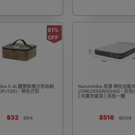
袖
戶外護腿
戲水用品
露營裝飾
營釘
61%
OFF
收納箱
飲食器皿
烹煮用具
其他煮食配件
充氣
ehike 5.4L露營裝備方形收納
Naturehike 辰景 帶枕自
0PJ128) - 啡色方形
(CNK2450WS040) - 灰
| 内置充氣泵 | 床枕一體
展覽摺枱
摺疊床
氣氛燈飾
晾衣架
射燈
$32
$516
$84
$608