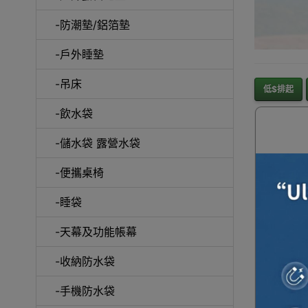
-防潮墊/鋁箔墊
-戶外睡墊
-吊床
低$排起
-飲水袋
-儲水袋 露營水袋
-便攜桌椅
-睡袋
一件免運
-天幕及功能帳幕
Nature
-收納防水袋
Monga
食品收
月岩灰 |
系統
-手機防水袋