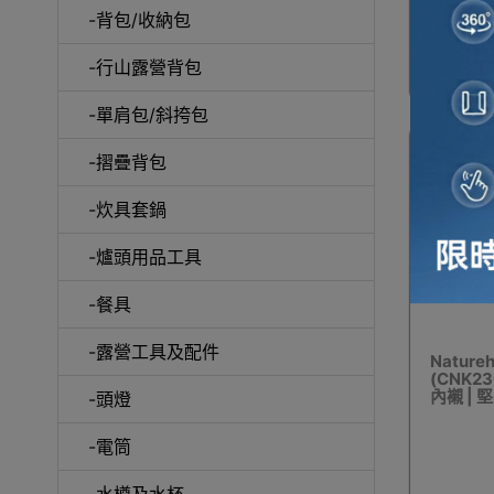
-背包/收納包
-行山露營背包
戶
-單肩包/斜挎包
-摺疊背包
-炊具套鍋
保溫
-爐頭用品工具
-餐具
-露營工具及配件
Natur
(CNK23
內襯 | 堅
-頭燈
天
-電筒
-水樽及水杯