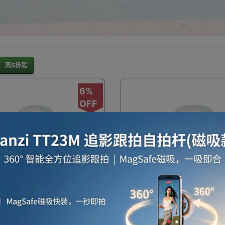
暖爐
電滅蚊燈
保暖用品
電暖氈及電暖被
家居
高$排起
6%
OFF
雨衣/雨具/防水用品
五金工具
工程防護用品
行李箱/喼
費
一件免運費
hike CNK2550WS016
Naturehike CNK2550WS
r UL 超輕健行帳篷(1人款) -
Mongar UL 超輕健行帳篷(2
納保存飯盒
健身手套
沙灘用品
防曬用品
行
 可拓展遮陽天幕 | 挑杆固定
月岩灰 | 可拓展遮陽天幕 | 
系統