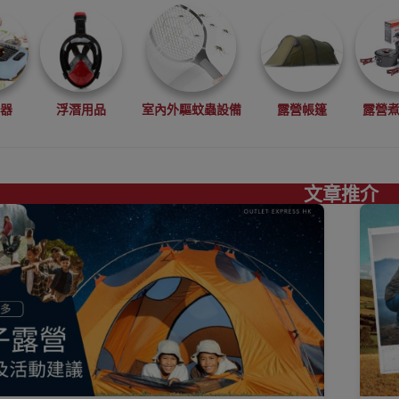
電器
浮潛用品
室內外驅蚊蟲設備
露營帳篷
露營
文章推介
真空機
搬運工具
工程手套
求生用品
食物包裝
睡墊
吊床
飲水袋
儲水袋 露營水袋
便攜