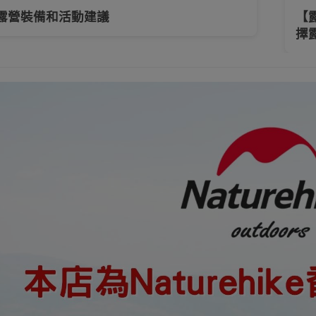
露營裝備和活動建議
【
擇
防水袋
背包/收納包
行山露營背包
單肩包/斜挎包
摺疊
工具及配件
頭燈
電筒
水樽及水杯
戶外
浴巾
上班/日用/旅行背包
運動護具
運動襪
生