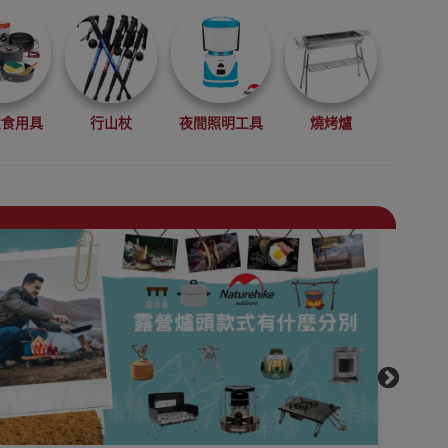
煮食用具
行山杖
夜間照明工具
燒烤爐
機
便攜枕頭
戶外露營地墊
防潮墊/鋁箔墊
桌椅
睡袋
天幕及功能帳幕
收納防水袋