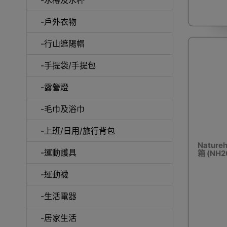
-戶外衣物
披肩/手
-行山遮陽帽
-手提袋/手提包
-露營燈
-毛巾及浴巾
-上班/日用/旅行背包
Natur
-運動護具
箱 (NH2
-運動襪
活動
-生活電器
-居家生活