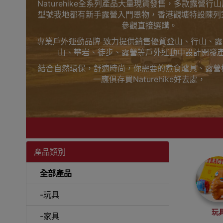
Naturehike全系列產品大量現貨發售，多款露營行
型號我地都有新手露營入門恩物，香港觀塘特設陳列
參觀直接選購。
專業戶外運動品牌 致力提供銷售優質登山、行山、
山、攀岩、徒步、露營等戶外運動中設計開發
結合自然環保，舒適時尚，你需要的煮食爐具、露營
一應俱存買Naturehike好去處，
上網睇人評價不如自己到陳列室觸摸下更知自己心，
觀塘陳列室門市選購
買滿$1000免費送貨，送到港九、新界、旺角都得
落單啦
Outlet Express 生活百貨城為Naturehike香
產品類別
Naturehike
全部產品
-玩具
玩
-家具