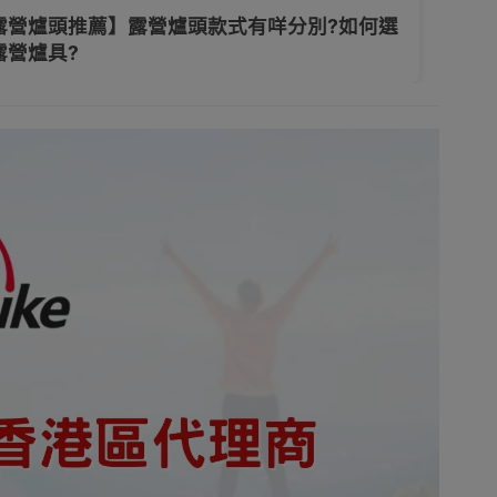
露營爐頭推薦】露營爐頭款式有咩分別?如何選
露營爐具?
背包
炊具套鍋
爐頭用品工具
餐具
衣物
行山遮陽帽
手提袋/手提包
露營燈
活電器
居家生活
派對必備
保暖家電