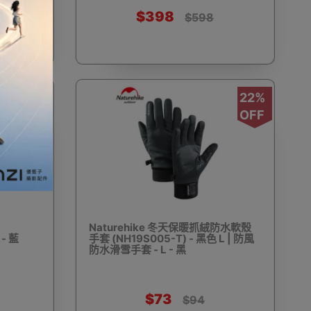
$398
6
$598
雨背包套
臨時戶外帳篷攤位/展覽
浮潛鞋/沙灘鞋
25%
22%
OFF
OFF
便攜椅
露營便攜枱
露營便攜床/行軍床
Naturehike 冬天保暖抓絨防水軟殼
 - 藍
手套 (NH19S005-T) - 黑色 L | 防風
防水滑雪手套 - L - 黑
風繩
健身保護用品
保溫瓶
其他玩具
$73
$94