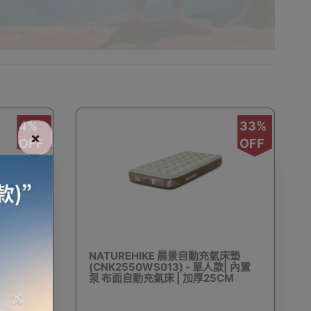
收納
充氣傢具
廚房及飲食
行山越野
4%
33%
×
OFF
OFF
旅行助眠用品
旅行頸枕
充氣枕頭
016
NATUREHIKE 晨景自動充氣床墊
人款) -
(CNK2550WS013) - 單人款| 內置
山扣
戶外充氣梳化
滑雪手套
運動保護裝備
挑杆固定
泵 布面自動充氣床 | 加厚25CM