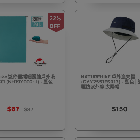
22%
配件
露營車及配件
滑雪內衣
桌
搬貨手拉
OFF
滅蚊燈
騎行雨衣
普通行李箱
尼龍摺床
滑雪冷帽
ehike 迷你便攜細纖維戶外吸
NATUREHIKE 戶外漁夫帽
 (NH19Y002-J) - 藍色
(CYY2551FS013) - 藍色 
曬防紫外線 太陽帽
$67
$150
燒燒烤爐
日韓式燒烤爐
燒烤網/烤架/烤盤/烤墊
食物處理工
$87