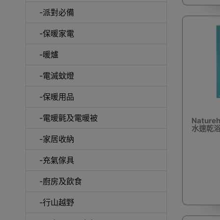
-派對必備
行李箱及
-保暖家電
-暖爐
-電滅蚊燈
-保暖用品
電擊式電
-電暖氈及電暖被
Natur
水速乾浴巾
-家居收納
-充氣傢具
串
-廚房及飲食
-行山越野