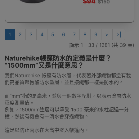
$94
$150
1
2
3
4
5
6
7
8
9
>
>|
顯示 1 - 33 / 1281 (共 39 頁)
Naturehike帳篷防水的定義是什麼？
“1500mm”又是什麼意思？
我們Naturehike 帳篷有防水層，代表著外部織物都塗有我
們高品質聚氨酯防水塗層，並且接縫都一樣是防水的。
而“mm”指的是毫米，並與一個數字配對，以表示塗層防水
程度測量值。
例如，1500mm塗層可以承受 1500 毫米的水柱超過一分
鐘，然後有機會有一滴水會穿過織物。
這足以防止雨水在大高中滲入帳篷內。