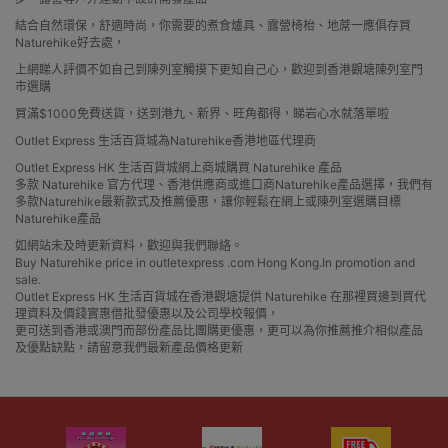
結合自然環保，舒適時尚，你需要的煮食爐具、露營椅枱、地蓆一應俱存買
Naturehike好去處，
上網睇人評價不如自己到陳列室觸摸下更知自己心，歡迎到香港觀塘陳列室門
市選購
買滿$1000免費送貨，送到港九、新界、旺角都得，睇岩心水就落單啦
Outlet Express 生活百貨城為Naturehike香港地區代理商
Outlet Express HK 生活百貨城網上商城購買 Naturehike 產品
多款 Naturehike 官方代理、香港供應商或進口商Naturehike產品選擇，我們有
多款Naturehike最新款式及推薦優惠，讓你輕鬆在網上或陳列室選購目標
Naturehike產品
如網站未及時更新資料，歡迎與我們聯絡。
Buy Naturehike price in outletexpress .com Hong Kong.In promotion and
sale.
Outlet Express HK 生活百貨城在香港觀塘提供 Naturehike 在那裡買邊到買代
理資料及價錢實惠借批發優惠以及公司學校報價，
更可送到香港或澳門而部份產品比團購更優惠，更可以為你推薦推介相似產品
及優點缺點，請留意我們最新產品價格更新