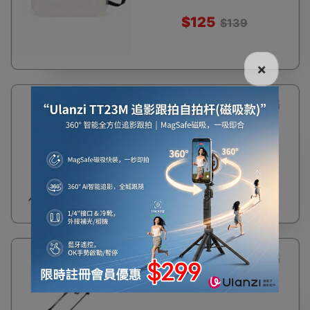
$125
$139
×
41%
Naturehike ST03長手把鋁
OFF
合金三節外鎖行山杖
(NH17D017-D) | 附杖尖保護
套登山杖 - 黑色
$94
$160
38%
Naturehike ST03長手把鋁
OFF
合金三節外鎖行山杖
(NH17D017-D) | 附杖尖保護
套登山杖 - 灰色