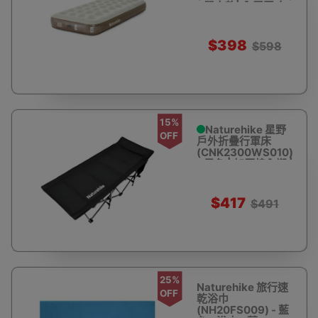
- 單人款| 內置泵 布
面自動充氣床 | 加厚
25CM
$398
$598
15%
Naturehike 星野
OFF
戶外折疊行軍床
(CNK2300WS010)
- 黑色 | 加厚棉內襯 |
堅固​​耐用
$417
$491
25%
Naturehike 旅行速
OFF
乾浴巾
(NH20FS009) - 藍