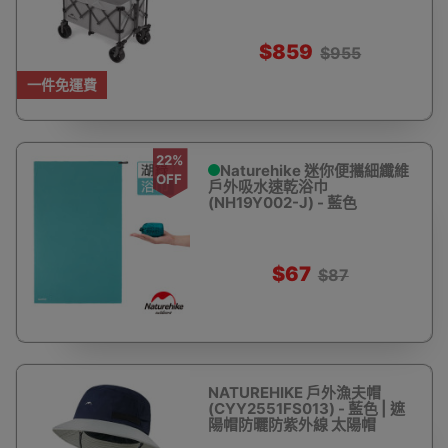
$859
$955
一件免運費
22%
Naturehike 迷你便攜細纖維
OFF
戶外吸水速乾浴巾
(NH19Y002-J) - 藍色
$67
$87
NATUREHIKE 戶外漁夫帽
(CYY2551FS013) - 藍色 | 遮
陽帽防曬防紫外線 太陽帽