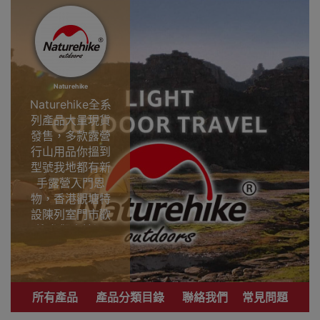
Naturehike
Naturehike全系
列產品大量現貨
發售，多款露營
行山用品你搵到
型號我地都有新
手露營入門恩
物，香港觀塘特
設陳列室門市歡
迎參觀直接選
購。
專業戶外運動品
牌 致力提供銷售
所有產品
產品分類目錄
聯絡我們
常見問題
優質登山、行
山、露營用品。