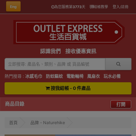
Eng
為您服務第
3773
天
結帳教學
登入/註冊
認識我們
接收優惠資訊
熱門搜尋 :
冰感毛巾
防蚊驅蚊
電動輪椅
風扇衣
玩水必備
按我結帳 - 0 件產品
商品目錄
打開
首頁
品牌 - Naturehike