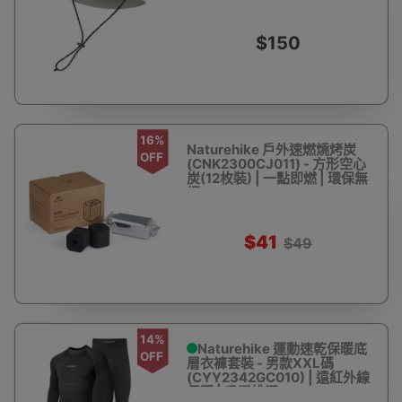
$150
16%
Naturehike 戶外速燃燒烤炭
OFF
(CNK2300CJ011) - 方形空心
炭(12枚裝) | 一點即燃 | 環保無
烟
$41
$49
14%
Naturehike 運動速乾保暖底
OFF
層衣褲套裝 - 男款XXL碼
(CYY2342GC010) | 遠紅外線
保暖 | 吸濕排汗