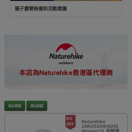
新界、旺角都
親子露營裝備和活動建議
得，睇岩心水就
落單啦
Outlet Express
生活百貨城為
Naturehike香港
地區代理商
Naturehike
低$排起
高$排起
6%
Naturehike
OFF
CNK2550WS016
Mongar UL 超輕健