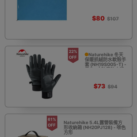
色 - 浴巾 - 藍
$80
$107
22%
Naturehike 冬天
OFF
保暖抓絨防水軟殼手
套 (NH19S005-T) -
黑色 L | 防風防水滑
雪手套 - L - 黑
$73
$94
61%
Naturehike 5.4L露營裝備方
OFF
形收納箱 (NH20PJ128) - 啡色
方形