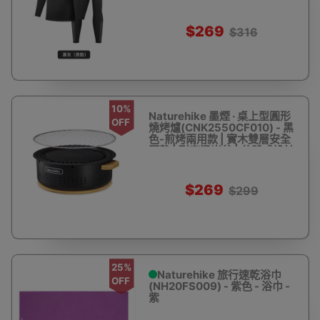
$269
$316
10%
Naturehike 墨煙 · 桌上型圓形
OFF
燒烤爐(CNK2550CF010) - 黑
色-煎烤兩用款 | 實木雙層安全
隔熱 | 耐高溫炭盆 | 分體式設計
$269
$299
25%
Naturehike 旅行速乾浴巾
OFF
(NH20FS009) - 紫色 - 浴巾 -
紫