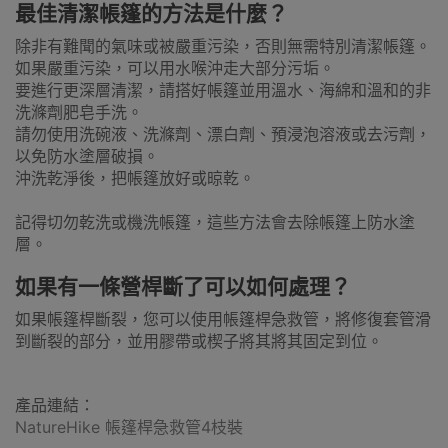
最佳清潔帳篷的方法是什麼？
除非有難聞的氣味或被嚴重污染，否則無需特別清潔帳篷。
如果嚴重污染，可以用水喉沖走大部分污垢。
要進行更深層清潔，請搭好帳篷並用溫水、海綿和溫和的非
洗滌劑肥皂手洗。
請勿使用洗碗液、洗滌劑、漂白劑、預浸泡溶液或去污劑，
以免防水塗層破損。
沖洗乾淨後，把帳篷放好或晾乾。
記得切勿乾洗或機洗帳篷，這些方法會去除帳篷上防水塗
層。
如果有一條營桿斷了可以如何處理？
如果帳篷桿斷裂，您可以使用帳篷桿急救管，將修復套管滑
到斷裂的部分，並用膠帶或楔子將其將其固定到位。
產品連結：
NatureHike 帳篷桿急救管4枝裝