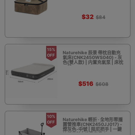
$32
$84
15%
Naturehike 辰景 帶枕自動充
OFF
氣床(CNK2450WS040) - 灰
色(雙人款) | 内置充氣泵 | 床枕
一體
$516
$608
10%
Naturehike 輕折 · 全地形聚攏
OFF
露營推車(CNK2450JJ017) -
煙灰色-中號 | 阻尼把手 | 一鍵
快拆車輪 | 堆疊容量大