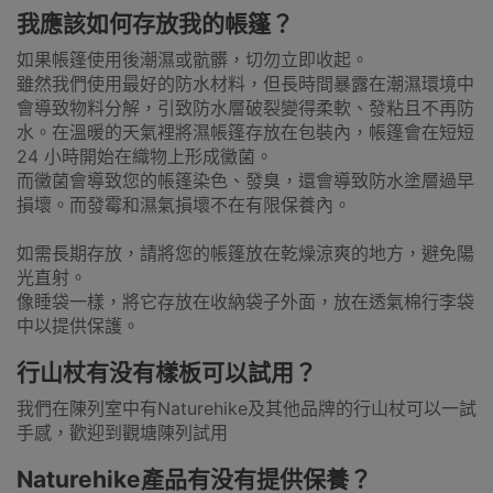
我應該如何存放我的帳篷？
如果帳篷使用後潮濕或骯髒，切勿立即收起。
雖然我們使用最好的防水材料，但長時間暴露在潮濕環境中
會導致物料分解，引致防水層破裂變得柔軟、發粘且不再防
水。在溫暖的天氣裡將濕帳篷存放在包裝內，帳篷會在短短
24 小時開始在織物上形成黴菌。
而黴菌會導致您的帳篷染色、發臭，還會導致防水塗層過早
損壞。而發霉和濕氣損壞不在有限保養內。
如需長期存放，請將您的帳篷放在乾燥涼爽的地方，避免陽
光直射。
像睡袋一樣，將它存放在收納袋子外面，放在透氣棉行李袋
中以提供保護。
行山杖有没有樣板可以試用？
我們在陳列室中有Naturehike及其他品牌的行山杖可以一試
手感，歡迎到觀塘陳列試用
Naturehike產品有没有提供保養？