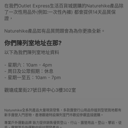
在我們Outlet Express生活百貨城選購的Naturehike產品除
了一次性用品外(例如:一次性內褲) 都會提供14天品質保
證，
Naturehike產品如有品質問題會為為你更換全新。
你們陳列室地址在那?
以下為我們陳列室地址資料
- 星期六：10am - 4pm
- 周日及公眾假期：休息
- 星期一至五：10am - 7pm
觀塘成業街27號日昇中心3樓302室
Naturehike全系列產品大量現貨發售，多款露營行山用品你搵到型號我地都有
新手露營入門恩物，香港觀塘特設陳列室門市歡迎參觀直接選購。
專業戶外運動品牌 致力提供銷售優質登山、行山、露營用品。登山、攀岩、徒
步、露營等戶外運動中設計開發產品。