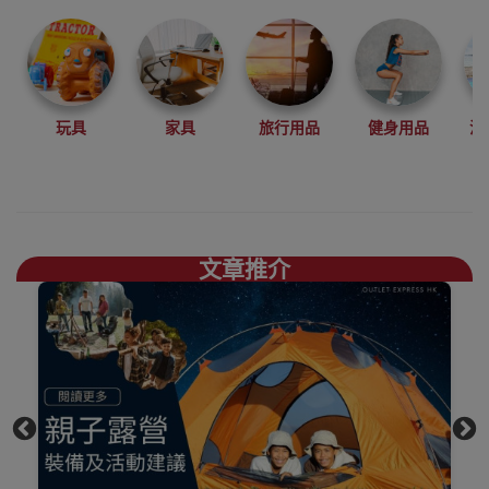
登山、攀岩、徒
步、露營等戶外
運動中設計開發
產品。
結合自然環保，
玩具
家具
旅行用品
健身用品
沙
舒適時尚，你需
要的煮食爐具、
露營椅枱、地蓆
一應俱存買
Naturehike好去
文章推介
處，
上網睇人評價不
如自己到陳列室
觸摸下更知自己
心，歡迎到香港
觀塘陳列室門市
選購
買滿$1000免費送
貨，送到港九、