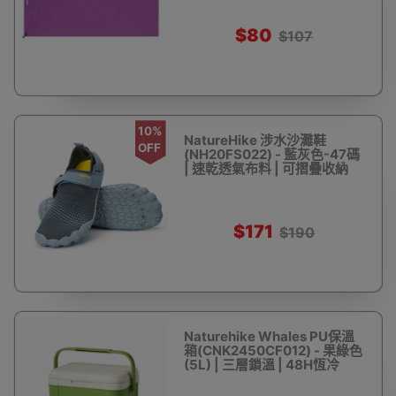
$80
$107
10%
NatureHike 涉水沙灘鞋
OFF
(NH20FS022) - 藍灰色-47碼
| 速乾透氣布料 | 可摺疊收納
$171
$190
Naturehike Whales PU保溫
箱(CNK2450CF012) - 果綠色
(5L) | 三層鎖溫 | 48H恆冷