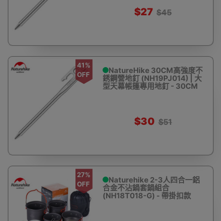
$27
$45
41%
NatureHike 30CM高強度不
OFF
銹鋼營地釘 (NH19PJ014) | 大
型天幕帳篷專用地釘 - 30CM
$30
$51
27%
Naturehike 2-3人四合一鋁
OFF
合金不沾鍋套鍋組合
(NH18T018-G) - 帶掛扣款