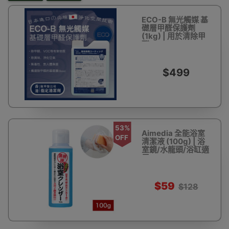
ECO-B 無光觸媒 基
礎層甲醛保護劑
(1kg) | 用於清除甲
醛
$499
53%
Aimedia 全能浴室
OFF
清潔液 (100g) | 浴
室鏡/水龍頭/浴缸適
用
$59
$128