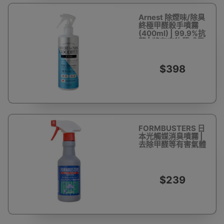
Arnest 除煙味/除臭
終極甲醛殺手噴霧
(400ml) | 99.9%抗
菌 | 將有害物質或異
味分解
$398
FORMBUSTERS 日
本光觸媒消臭噴霧 |
去除甲醛等有害氣體
$239