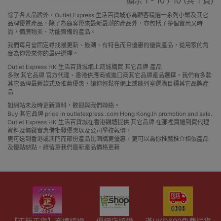
顯示 1 - 10 / 10 (共 1 頁)
除了各大品牌外，Outlet Express 生活百貨城亦為顧客精選一系列小眾及其它
品牌優質產品，除了為顧客帶來最新最潮的產品外，亦包括了多個實用又時
尚，價廉物美、功能齊備的產品。
我們每月會固定尋找最更新、最潮、有特色而且優惠的優質產品，從用家的角
度為你帶來你的最好選擇。
Outlet Express HK 生活百貨城網上商城購買 其它品牌 產品
多款 其它品牌 官方代理、香港供應商或進口商其它品牌產品選擇，我們有多款
其它品牌最新款式及推薦優惠，讓你輕鬆在網上或陳列室選購目標其它品牌產
品
如網站未及時更新資料，歡迎與我們聯絡。
Buy 其它品牌 price in outletexpress .com Hong Kong.In promotion and sale.
Outlet Express HK 生活百貨城在香港觀塘提供 其它品牌 在那裡買邊到買代理
資料及價錢實惠借批發優惠以及公司學校報價，
更可送到香港或澳門而部份產品比團購更優惠，更可以為你推薦推介相似產品
及優點缺點，請留意我們最新產品價格更新