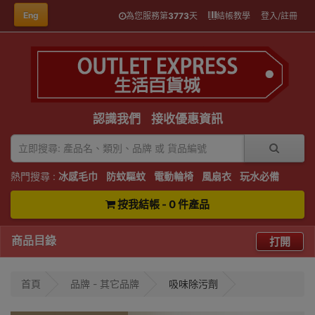
Eng
為您服務第
3773
天
結帳教學
登入/註冊
認識我們
接收優惠資訊
熱門搜尋 :
冰感毛巾
防蚊驅蚊
電動輪椅
風扇衣
玩水必備
按我結帳 - 0 件產品
商品目錄
打開
首頁
品牌 - 其它品牌
吸味除污劑