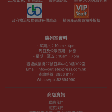
【正版正貨】商標認證
優網店認證
滿HKD600免費送貨
政府物流服務署註冊供應商
精選產品會員額外折扣
陳列室資料
- 星期六：10am - 4pm
- 周日及公眾假期：休息
- 星期一至五：10am - 7pm
觀塘成業街27號日昇中心3樓302室
Email :info@outletexpress.com.hk
查詢熱線 :3956 8117
WhatsApp :53694990
商店資訊
聯絡我們
關於我們