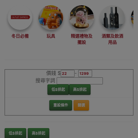
尋找最更新、最
潮、有特色而且
優惠的優質產
品，從用家的角
度為你帶來你的
冬日必備
玩具
精選禮物及
酒類及飲酒
最好選擇。
擺設
用品
其它品牌吸味除
污劑香港銷售點
價錢 $
-
搜尋字詞
低$排起
高$排起
重設條件
篩選
低$排起
高$排起