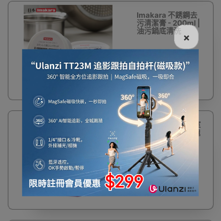
Imakara 不銹鋼去
污清潔膏 - 200ml |
油污鍋底清洗
×
$22
小久保 KOKUBO 室
內除臭芳香劑 (玫瑰
花) | 天然植物配方
$25