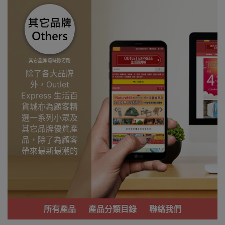
其它品牌 吸味除污劑
除了各大品牌
外，Outlet
Express 生活百
貨城亦為顧客精
選一系列小眾及
其它品牌優質產
品，除了為顧客
帶來最新最潮的
產品外，亦包括
了多個實用又時
尚，價廉物美、
功能齊備的產
品。
所有產品
產品分類目錄
聯絡我們
我們每月會固定