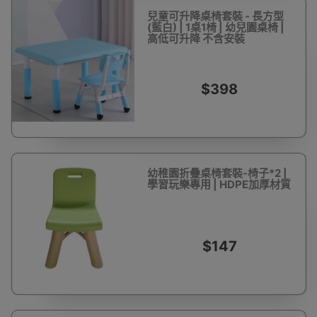
兒童可升降桌椅套裝 - 長方型
(藍白) | 1桌1椅 | 幼兒園桌椅 |
高低可升降 不含安裝
$398
幼稚園折疊桌椅套裝-椅子*2 |
學習玩樂專用 | HDPE加厚材質
$147