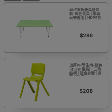
幼稚園折疊桌椅套
裝-綠色長桌 | 學習
玩樂專用 | HDPE加
厚材質
$286
加厚PP學生椅-綠色
(45cm坐高) | 三角
結構 | 貼合身體 | 高
強度防滑
$208