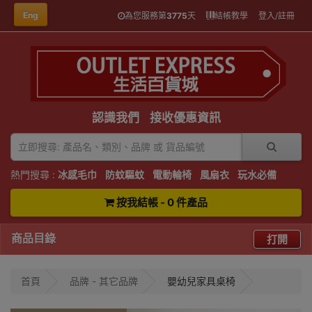
Eng
為您服務第
3775
天
結帳教學
登入/註冊
認識我們
接收優惠資訊
熱門搜尋 :
冰感毛巾
防蚊驅蚊
電動輪椅
風扇衣
玩水必備
按我結帳 - 0 件產品
商品目錄
打開
首頁
品牌 - 其它品牌
嬰幼兒家具桌椅