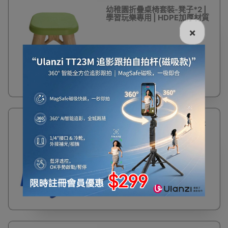
幼稚園折疊桌椅套裝-凳子*2 |
學習玩樂專用 | HDPE加厚材質
×
$147
加厚PP學生椅-藍色(35cm坐
高) | 三角結構 | 貼合身體 | 高
強度防滑
$118