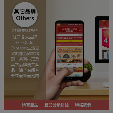
其它品牌 嬰幼兒家具桌椅
除了各大品牌
外，Outlet
Express 生活百
貨城亦為顧客精
選一系列小眾及
其它品牌優質產
品，除了為顧客
帶來最新最潮的
產品外，亦包括
了多個實用又時
尚，價廉物美、
功能齊備的產
品。
所有產品
產品分類目錄
聯絡我們
我們每月會固定