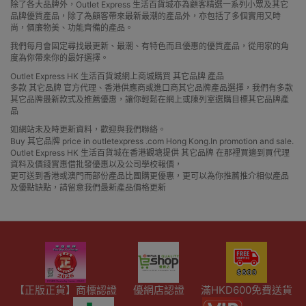
除了各大品牌外，Outlet Express 生活百貨城亦為顧客精選一系列小眾及其它
品牌優質產品，除了為顧客帶來最新最潮的產品外，亦包括了多個實用又時
尚，價廉物美、功能齊備的產品。
我們每月會固定尋找最更新、最潮、有特色而且優惠的優質產品，從用家的角
度為你帶來你的最好選擇。
Outlet Express HK 生活百貨城網上商城購買 其它品牌 產品
多款 其它品牌 官方代理、香港供應商或進口商其它品牌產品選擇，我們有多款
其它品牌最新款式及推薦優惠，讓你輕鬆在網上或陳列室選購目標其它品牌產
品
如網站未及時更新資料，歡迎與我們聯絡。
Buy 其它品牌 price in outletexpress .com Hong Kong.In promotion and sale.
Outlet Express HK 生活百貨城在香港觀塘提供 其它品牌 在那裡買邊到買代理
資料及價錢實惠借批發優惠以及公司學校報價，
更可送到香港或澳門而部份產品比團購更優惠，更可以為你推薦推介相似產品
及優點缺點，請留意我們最新產品價格更新
【正版正貨】商標認證
優網店認證
滿HKD600免費送貨