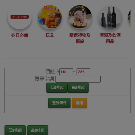
尋找最更新、最
潮、有特色而且
優惠的優質產
品，從用家的角
度為你帶來你的
冬日必備
玩具
精選禮物及
酒類及飲酒
最好選擇。
擺設
用品
其它品牌嬰幼兒
家具桌椅香港銷
售點
價錢 $
-
搜尋字詞
低$排起
高$排起
重設條件
篩選
低$排起
高$排起