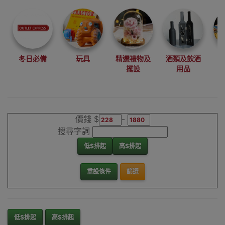
尋找最更新、最
潮、有特色而且
優惠的優質產
品，從用家的角
度為你帶來你的
冬日必備
玩具
精選禮物及
酒類及飲酒
最好選擇。
擺設
用品
其它品牌兩傘架
香港銷售點
價錢 $
-
搜尋字詞
低$排起
高$排起
重設條件
篩選
低$排起
高$排起