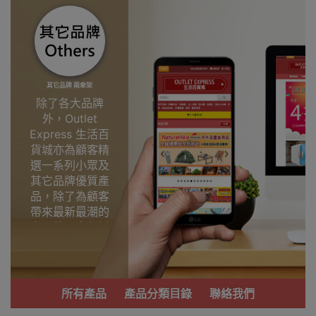
其它品牌 兩傘架
除了各大品牌
外，Outlet
Express 生活百
貨城亦為顧客精
選一系列小眾及
其它品牌優質產
品，除了為顧客
帶來最新最潮的
產品外，亦包括
了多個實用又時
尚，價廉物美、
功能齊備的產
品。
所有產品
產品分類目錄
聯絡我們
我們每月會固定