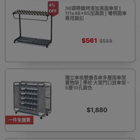
4%
36頭帶鎖烤漆加高雨傘架 |
OFF
111x46x95加高款 | 彎柄雨傘
專用鎖扣
$561
$588
獨立傘格雙邊長傘多層雨傘架
置物架 | 學校 大堂門口放傘架 -
5層10孔銀色
$1,880
一件免運費