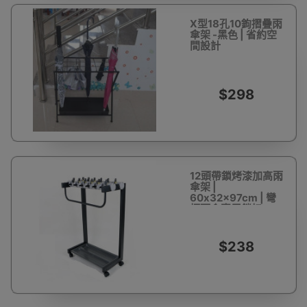
X型18孔10鉤摺疊雨
傘架 -黑色 | 省約空
間設計
$298
12頭帶鎖烤漆加高雨
傘架 |
60x32x97cm | 彎
柄雨傘專用鎖扣
$238