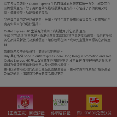
除了各大品牌外，Outlet Express 生活百貨城亦為顧客精選一系列小眾及其它
品牌優質產品，除了為顧客帶來最新最潮的產品外，亦包括了多個實用又時
尚，價廉物美、功能齊備的產品。
我們每月會固定尋找最更新、最潮、有特色而且優惠的優質產品，從用家的角
度為你帶來你的最好選擇。
Outlet Express HK 生活百貨城網上商城購買 其它品牌 產品
多款 其它品牌 官方代理、香港供應商或進口商其它品牌產品選擇，我們有多款
其它品牌最新款式及推薦優惠，讓你輕鬆在網上或陳列室選購目標其它品牌產
品
如網站未及時更新資料，歡迎與我們聯絡。
Buy 其它品牌 price in outletexpress .com Hong Kong.In promotion and sale.
Outlet Express HK 生活百貨城在香港觀塘提供 其它品牌 在那裡買邊到買代理
資料及價錢實惠借批發優惠以及公司學校報價，
更可送到香港或澳門而部份產品比團購更優惠，更可以為你推薦推介相似產品
及優點缺點，請留意我們最新產品價格更新
【正版正貨】商標認證
優網店認證
滿HKD600免費送貨