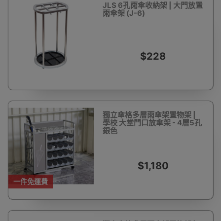
JLS 6孔雨傘收納架 | 大門放置
雨傘架 (J-6)
$228
獨立傘格多層雨傘架置物架 |
學校 大堂門口放傘架 - 4層5孔
銀色
$1,180
一件免運費