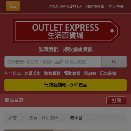
Eng
為您服務第
3773
天
結帳教學
登入/註冊
認識我們
接收優惠資訊
熱門搜尋 :
冰感毛巾
防蚊驅蚊
電動輪椅
風扇衣
玩水必備
按我結帳 - 0 件產品
商品目錄
打開
首頁
品牌 - 其它品牌
兩傘架