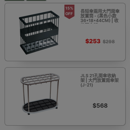
15%
長短傘兩用大門雨傘
OFF
放置筒 - (黑色小款
36*18*44CM) | 收
納雨傘架
$253
$298
JLS 21孔雨傘收納
架 | 大門放置雨傘架
(J-21)
$568