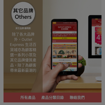
其它品牌 躺椅款
除了各大品牌
外，Outlet
Express 生活百
貨城亦為顧客精
選一系列小眾及
其它品牌優質產
品，除了為顧客
帶來最新最潮的
產品外，亦包括
了多個實用又時
尚，價廉物美、
功能齊備的產
品。
所有產品
產品分類目錄
聯絡我們
我們每月會固定