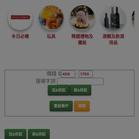
尋找最更新、最
潮、有特色而且
優惠的優質產
品，從用家的角
度為你帶來你的
冬日必備
玩具
精選禮物及
酒類及飲酒
最好選擇。
擺設
用品
其它品牌躺椅款
香港銷售點
價錢 $
-
搜尋字詞
低$排起
高$排起
重設條件
篩選
低$排起
高$排起