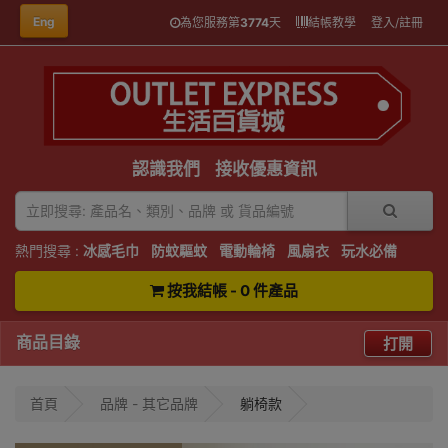
Eng
為您服務第
3774
天
結帳教學
登入/註冊
認識我們
接收優惠資訊
熱門搜尋 :
冰感毛巾
防蚊驅蚊
電動輪椅
風扇衣
玩水必備
按我結帳 - 0 件產品
商品目錄
打開
首頁
品牌 - 其它品牌
躺椅款