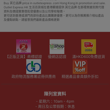
Buy 其它品牌 price in outletexpress .com Hong Kong.In promotion and sale.
Outlet Express HK 生活百貨城在香港觀塘提供 其它品牌 在那裡買邊到買代理
資料及價錢實惠借批發優惠以及公司學校報價，
更可送到香港或澳門而部份產品比團購更優惠，更可以為你推薦推介相似產品
及優點缺點，請留意我們最新產品價格更新
【正版正貨】商標認證
優網店認證
滿HKD600免費送貨
政府物流服務署註冊供應商
精選產品會員額外折扣
陳列室資料
- 星期六：10am - 4pm
- 周日及公眾假期：休息