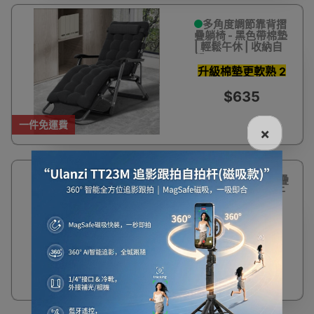
多角度調節靠背摺
疊躺椅 - 黑色帶棉墊
| 輕鬆午休 | 收納自
如
升級棉墊更軟熟 2
合1摺床躺椅
$635
一件免運費
×
多角度調節靠背摺疊
躺椅 - 黑色 | 輕鬆午
休 | 收納自如
$550