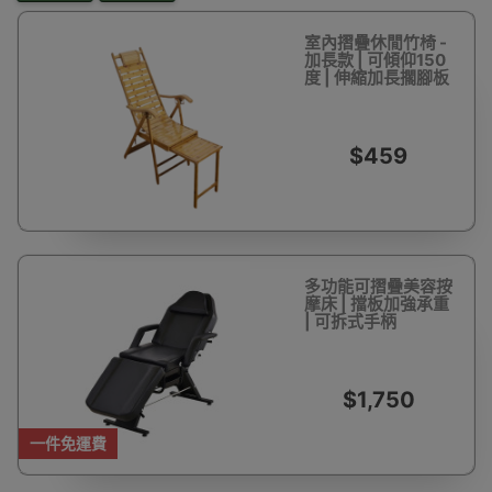
室內摺疊休閒竹椅 -
加長款 | 可傾仰150
度 | 伸縮加長擱腳板
$459
多功能可摺疊美容按
摩床 | 擋板加強承重
| 可拆式手柄
$1,750
一件免運費