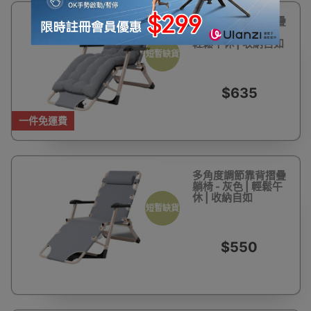
多角度調節靠背摺疊
躺椅 - 灰色帶棉墊 |
輕鬆午休 | 收納自如
短暫缺貨
$635
一件免運費
多角度調節靠背摺疊
躺椅 - 灰色 | 輕鬆午
休 | 收納自如
短暫缺貨
$550