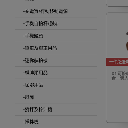
-充電寶/行動移動電源
-手機自拍杆/腳架
-手機鏡頭
-單車及單車用品
電動
-迷你航拍機
一件免運
-棋牌類用品
X1 可
合一懶
-咖啡用品
快速
-風筒
-攪拌及榨汁機
-攪拌機