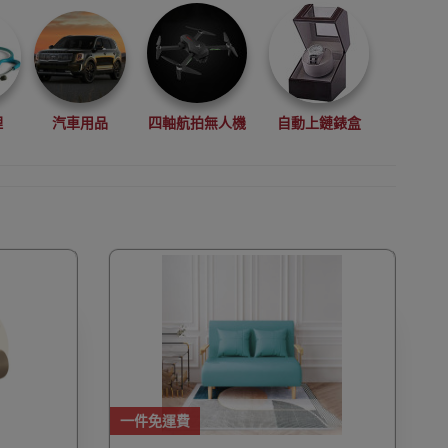
理
汽車用品
四軸航拍無人機
自動上鏈錶盒
拳擊用品
數碼影像
VR眼鏡(虛擬實景眼鏡)
鏡
廚房電器
縫紉機衣車
浮潛用品
一件免運費