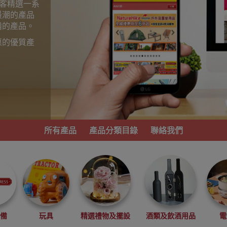
為顧客精選一系
最潮的產品
備的產品。
惠的優質產
。
所有產品
產品分類目錄
聯絡我們
必備
玩具
精選禮物及擺設
酒類及飲酒用品
電