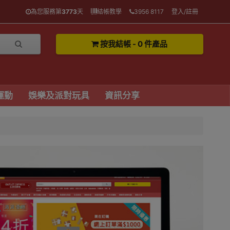
為您服務第
3773
天
結帳教學
3956 8117
登入/註冊
按我結帳 - 0 件產品
運動
娛樂及派對玩具
資訊分享