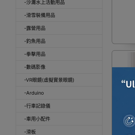
-沙灘水上活動用品
-滑雪裝備用品
咖
-露營用品
-釣魚用品
-拳擊用品
-數碼影像
-VR眼鏡(虛擬實景眼鏡)
-Arduino
一件免運
-行車記錄儀
兩用單人
-車用小配件
間床 - 
-滑板