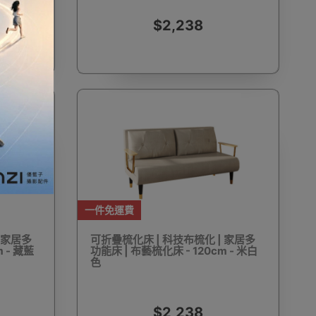
$2,238
加濕器及香薰機
體重及體脂磅
新年大掃除法寶
聖誕樹
電暖蛋
電熱衣著
燒烤爐
一件免運費
 家居多
可折疊梳化床 | 科技布梳化 | 家居多
 - 藏藍
功能床 | 布藝梳化床 - 120cm - 米白
車
血壓計
救車寶過江龍
無葉風扇
色
$2,238