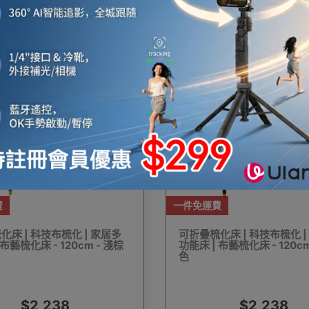
$1,780
$1,780
機
音響喇叭
即影即有相機
運動相機
電子鐘
機械人
太陽能充電
測量儀器
智能手錶手環及配件
費
一件免運費
床 | 科技布梳化 | 家居多
可折疊梳化床 | 科技布梳化 |
 布藝梳化床 - 120cm - 淺棕
功能床 | 布藝梳化床 - 120cm
真空機
迷你洗衣機
助聽器
拳套
迷你衣
色
$2,238
$2,238