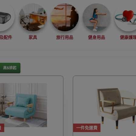
及配件
家具
旅行用品
健身用品
健康護
高$排起
灘水上活動用品
滑雪裝備用品
露營用品
釣魚用品
rduino
行車記錄儀
車用小配件
滑板
望遠
費
一件免運費