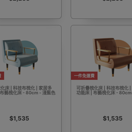
浴桶
對講機
防水鞋套
肌肉按摩槍
搬運
懶人梳化/榻榻米梳化
夜視鏡
防盜背包
3
費
一件免運費
床 | 科技布梳化 | 家居多
可折疊梳化床 | 科技布梳化 |
 布藝梳化床 - 80cm - 淺藍色
功能床 | 布藝梳化床 - 80cm
毒機
OSMO POCKET 配件
防狼器 個人警報器
口罩
$1,535
$1,535