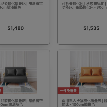
沙發梳化摺疊床 | 隱形省空
可折疊梳化床 | 科技布梳化 |
68cm闊淺藍色
功能床 | 布藝梳化床 - 80cm
驅蚊蟲設備
Arduino 套裝
文儀用品
洗車神器用品
電
$1,480
$1,535
營帳篷
露營煮食用具
行山杖
夜間照明工具
烘鞋乾
費
一件免運費
耳機
充電寶/行動移動電源
手機自拍杆/腳架
手機鏡頭
沙發梳化摺疊床 | 隱形省空
兩用單人沙發梳化摺疊床 | 
100cm闊深灰色
間床 - 100cm闊橙色