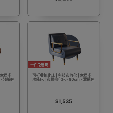
工具
迷你風扇
按摩用品
翻譯機
D打印
天文望遠鏡
永生花
皮具及鞋具護理
一件免運費
 家居多
可折疊梳化床 | 科技布梳化 | 家居多
 - 淺棕色
功能床 | 布藝梳化床 - 80cm - 藏藍色
RFID卡套
VR眼鏡(一體式)
VR眼鏡(手機用)
$1,535