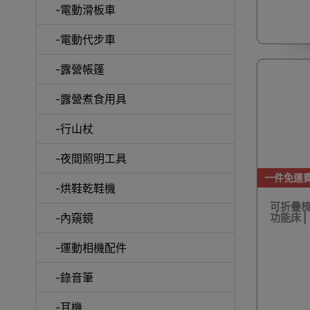
-電動滑板車
-電動代步車
-露營帳篷
-露營煮食用具
-行山杖
啞鈴
-夜間照明工具
一件免運
-烘鞋乾鞋機
可折疊梳化
-內窺鏡
功能床 |
UV消
-運動相機配件
-錄音筆
-耳機