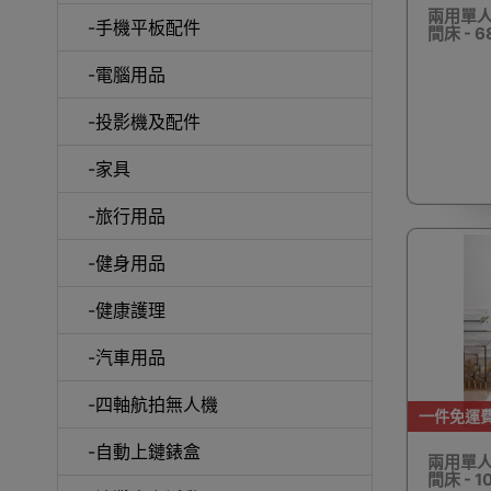
兩用單人
-手機平板配件
間床 - 
-電腦用品
室內外
-投影機及配件
-家具
-旅行用品
-健身用品
露
-健康護理
-汽車用品
-四軸航拍無人機
一件免運
-自動上鏈錶盒
兩用單人
間床 - 