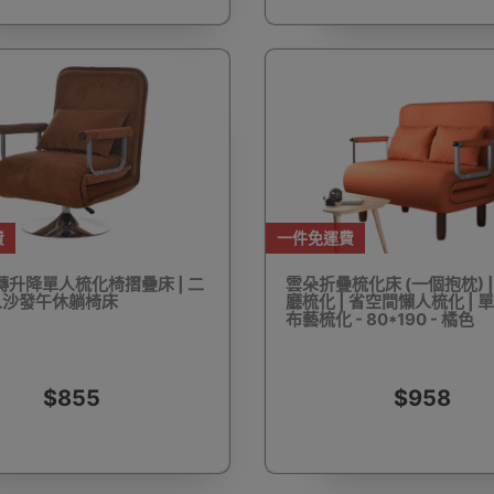
護目鏡
除塵蟎機
電池產品
雙筒望遠鏡
單筒望
滑板
成人滑板車
手錶盒
手錶收納盒
大聲公
費
一件免運費
旋轉升降單人梳化椅摺疊床 | 二
雲朵折疊梳化床 (一個抱枕) 
人沙發午休躺椅床
廳梳化 | 省空間懶人梳化 | 
布藝梳化 - 80*190 - 橘色
調節啞鈴
鈴片組合啞鈴
拉力繩/阻力帶
掌上壓支架
瑜
$855
$958