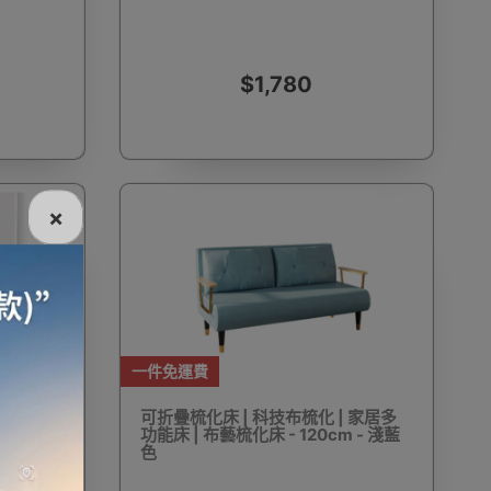
$1,780
電話
電動牙刷
電煮食爐
雪櫃
×
線
電熱水機
導入導出機
風扇及冷風機
一件免運費
機
測體溫計
美髮造型
剪髮器
隱形省空
可折疊梳化床 | 科技布梳化 | 家居多
功能床 | 布藝梳化床 - 120cm - 淺藍
色