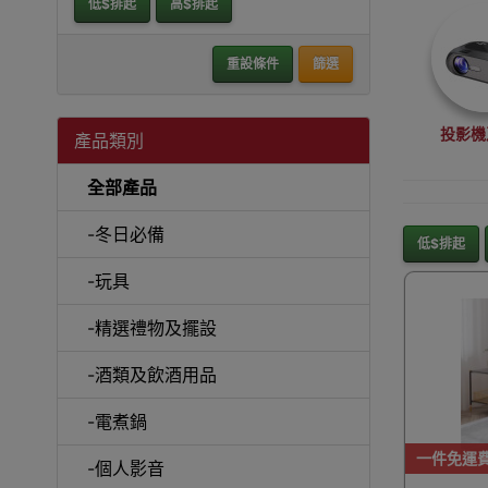
低$排起
高$排起
重設條件
篩選
投影機
產品類別
全部產品
-冬日必備
低$排起
-玩具
沙
-精選禮物及擺設
-酒類及飲酒用品
-電煮鍋
A
一件免運
-個人影音