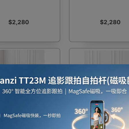
$2,280
$2,280
啡用品
風筒
攪拌及榨汁機
攪拌機
室內
焗爐
空氣清新機
濾水器
繪圖板
水牙
費
一件免運費
座檯扇
吸塵機
收音機
蒸氣焗爐
抽濕
沙發梳化摺疊床 | 隱形省空
兩用單人沙發梳化摺疊床 | 
80cm闊深灰色
間床 - 80cm闊橙色