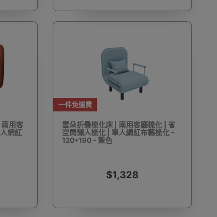
遠鏡
電動單車
工程手套
求生用品
消毒噴霧及噴霧機
食物包裝機
衣車配件
一件免運費
| 兩用客
雲朵折疊梳化床 | 兩用客廳梳化 | 省
單人網紅
空間懶人梳化 | 單人網紅布藝梳化 -
120*190 - 藍色
伽用品
洗眼鏡機
電燒烤爐
電熱飯盒
$1,328