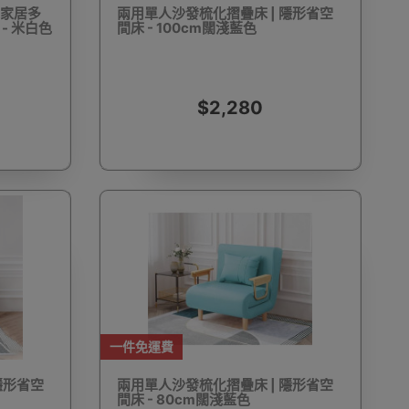
 家居多
兩用單人沙發梳化摺疊床 | 隱形省空
 - 米白色
間床 - 100cm闊淺藍色
動剃鬚刨
迷你雪櫃
電動滑板車
電動代步車
$2,280
鞋機
內窺鏡
運動相機配件
錄音筆
一件免運費
單車及單車用品
迷你航拍機
棋牌類用品
隱形省空
兩用單人沙發梳化摺疊床 | 隱形省空
間床 - 80cm闊淺藍色