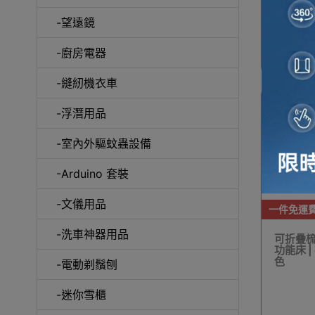
-望遠鏡
冷風
-廚房電器
-縫紉機衣車
-浮潛用品
-室內外驅蚊蟲設備
自動吸塵
-Arduino 套裝
-文儀用品
一件免運
-洗車神器用品
可折疊梳化
功能床 |
抽
色
-電動剃鬚刨
-迷你雪櫃