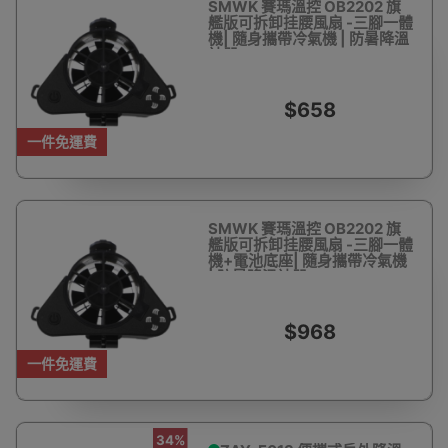
SMWK 賽瑪溫控 OB2202 旗
艦版可拆卸挂腰風扇 -三腳一體
機| 隨身攜帶冷氣機 | 防暑降溫
神器
$658
一件免運費
SMWK 賽瑪溫控 OB2202 旗
艦版可拆卸挂腰風扇 -三腳一體
機+電池底座| 隨身攜帶冷氣機
| 防暑降溫神器
$968
一件免運費
34%