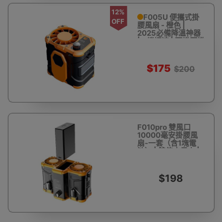
12%
F005U 便攜式掛
OFF
腰風扇 - 橙色 |
2025必備降溫神器
| 3檔調速 | 可掛腰掛
頸 | 12000mAh內
置鋰電池
$175
$200
F010pro 雙風口
10000毫安掛腰風
扇-一套（含1塊電
池） | 雙倍大風力 |
無限長續航 | 降溫神
器
$198