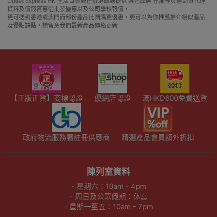
Outlet Express HK 生活百貨城在香港觀塘提供 其它品牌 在那裡買邊到買代理
資料及價錢實惠借批發優惠以及公司學校報價，
更可送到香港或澳門而部份產品比團購更優惠，更可以為你推薦推介相似產品
及優點缺點，請留意我們最新產品價格更新
【正版正貨】商標認證
優網店認證
滿HKD600免費送貨
政府物流服務署註冊供應商
精選產品會員額外折扣
陳列室資料
- 星期六：10am - 4pm
- 周日及公眾假期：休息
- 星期一至五：10am - 7pm