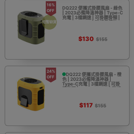
16%
DQ222 便攜式掛腰風扇 - 綠色
OFF
| 2023必備降溫神器 | Type-C
充電 | 3檔調速 | 可掛腰掛頸 |
8000mAh 13小時超長續航
短暫缺貨
$130
$155
24%
DQ222 便攜式掛腰風扇 - 橙
OFF
色 | 2023必備降溫神器 |
Type-C充電 | 3檔調速 | 可掛
腰掛頸 | 8000mAh 13小時超
長續航
$117
$155