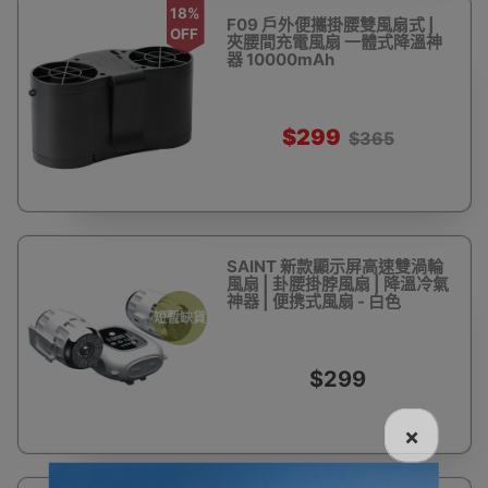
18%
F09 戶外便攜掛腰雙風扇式 |
OFF
夾腰間充電風扇 一體式降溫神
器 10000mAh
$299
$365
SAINT 新款顯示屏高速雙渦輪
風扇 | 卦腰掛脖風扇 | 降溫冷氣
神器 | 便携式風扇 - 白色
短暫缺貨
$299
×