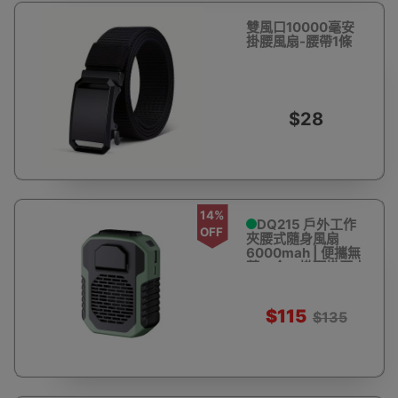
雙風口10000毫安
掛腰風扇-腰帶1條
$28
14%
DQ215 戶外工作
OFF
夾腰式隨身風扇
6000mah | 便攜無
葉二合一掛頸掛腰小
風扇
$115
$135