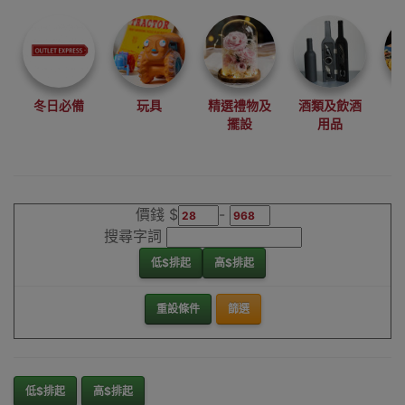
尋找最更新、最
潮、有特色而且
優惠的優質產
品，從用家的角
度為你帶來你的
冬日必備
玩具
精選禮物及
酒類及飲酒
最好選擇。
擺設
用品
其它品牌掛腰風
扇香港銷售點
價錢 $
-
搜尋字詞
低$排起
高$排起
重設條件
篩選
低$排起
高$排起