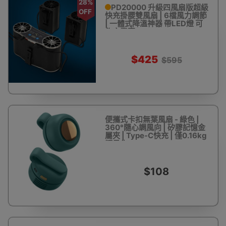
28%
PD20000 升級四風扇版超級
OFF
快充掛腰雙風扇 | 6檔風力調節
| 一體式降溫神器 帶LED燈 可
作充電寶
$425
$595
便攜式卡扣無葉風扇 - 綠色 |
360°隨心調風向 | 矽膠記憶金
屬夾 | Type-C快充 | 僅0.16kg
輕量化
$108